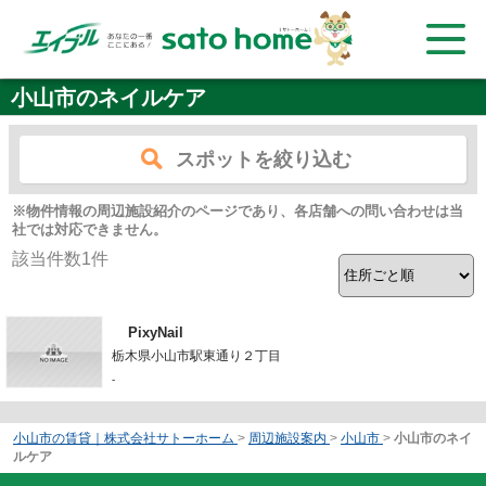
小山市のネイルケア
スポットを絞り込む
※物件情報の周辺施設紹介のページであり、各店舗への問い合わせは当
社では対応できません。
該当件数
1
件
PixyNail
栃木県小山市駅東通り２丁目
-
小山市の賃貸｜株式会社サトーホーム
>
周辺施設案内
>
小山市
>
小山市のネイ
ルケア