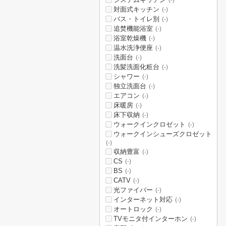
(-)
対面式キッチン
(-)
バス・トイレ別
(-)
追焚機能浴室
(-)
浴室乾燥機
(-)
温水洗浄便座
(-)
洗面台
(-)
洗髪洗面化粧台
(-)
シャワー
(-)
独立洗面台
(-)
エアコン
(-)
床暖房
(-)
床下収納
(-)
ウォークインクロゼット
(-)
ウォークインシューズクロゼット
(-)
収納豊富
(-)
CS
(-)
BS
(-)
CATV
(-)
光ファイバー
(-)
インターネット対応
(-)
オートロック
(-)
TVモニタ付インターホン
(-)