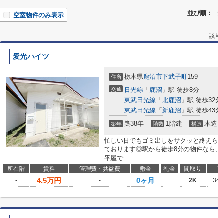
並び順：
空室物件のみ表示
該
愛光ハイツ
栃木県
鹿沼市
下武子町
159
住所
交通
日光線
「
鹿沼
」駅 徒歩8分
東武日光線
「
北鹿沼
」駅 徒歩32
東武日光線
「
新鹿沼
」駅 徒歩43
築38年
1階建
木造
築年
階数
構造
忙しい日でもゴミ出しをサクッと終えら
ております◎駅から徒歩8分の物件なら
平屋で...
所在階
賃料
管理費・共益費
敷金
礼金
間取り
4.5
万円
0ヶ月
-
-
2K
3