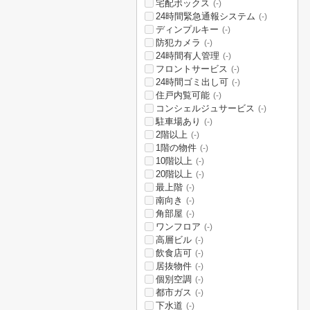
宅配ボックス
(-)
24時間緊急通報システム
(-)
ディンプルキー
(-)
防犯カメラ
(-)
24時間有人管理
(-)
フロントサービス
(-)
24時間ゴミ出し可
(-)
住戸内覧可能
(-)
コンシェルジュサービス
(-)
駐車場あり
(-)
2階以上
(-)
1階の物件
(-)
10階以上
(-)
20階以上
(-)
最上階
(-)
南向き
(-)
角部屋
(-)
ワンフロア
(-)
高層ビル
(-)
飲食店可
(-)
居抜物件
(-)
個別空調
(-)
都市ガス
(-)
下水道
(-)