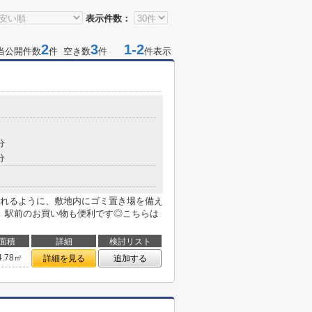
表示件数：
2
3
1-2
当公開件数
件 空き数
件
件表示
分
分
れるように、敷地内にゴミ置き場を備え
、駅前のお買い物も便利です◎こちらは
面積
詳細
検討リスト
4.78㎡
詳細を見る
追加する