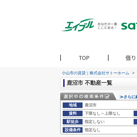
TOP
借り
小山市の賃貸｜株式会社サトーホーム
>
鹿沼市 不動産一覧
≫さらに
地域
鹿沼市
賃料
下限なし～上限なし
駅徒歩
指定しない
設備条件
指定なし