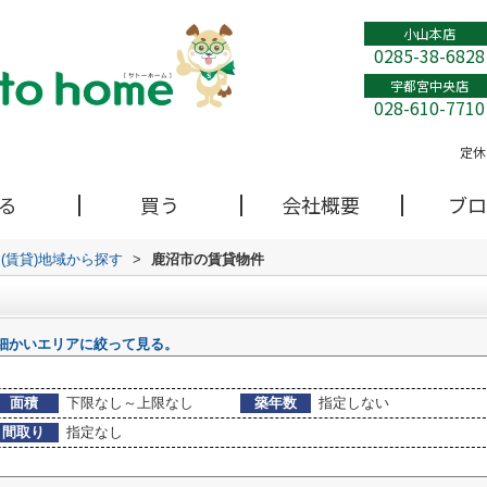
小山本店
0285-38-6828
宇都宮中央店
028-610-7710
定休
る
買う
会社概要
ブロ
(賃貸)地域から探す
>
鹿沼市の賃貸物件
細かいエリアに絞って見る。
面積
下限なし～上限なし
築年数
指定しない
間取り
指定なし