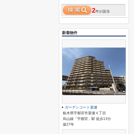
2
件が該当
新着物件
ガーデンコート簗瀬
栃木県宇都宮市簗瀬４丁目
烏山線「宇都宮」駅 徒歩13分
築27年