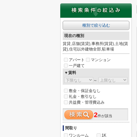
種別で絞り込む
現在の種別
賃貸,店舗(賃貸),事務所(賃貸),土地(賃
貸),住宅以外建物全部,駐車場
アパート
マンション
一戸建て
▼賃料
～
敷金・保証金なし
礼金・敷引なし
共益費・管理費込み
2
件が該当
間取り
ワンルーム
1K