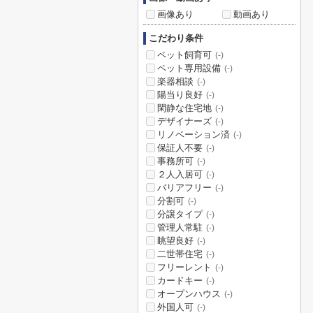
画像あり
動画あり
こだわり条件
ペット飼育可
(-)
ペット専用設備
(-)
楽器相談
(-)
陽当り良好
(-)
閑静な住宅地
(-)
デザイナーズ
(-)
リノベーション済
(-)
保証人不要
(-)
事務所可
(-)
２人入居可
(-)
バリアフリー
(-)
分割可
(-)
分譲タイプ
(-)
管理人常駐
(-)
眺望良好
(-)
二世帯住宅
(-)
フリーレント
(-)
カードキー
(-)
オープンハウス
(-)
外国人可
(-)