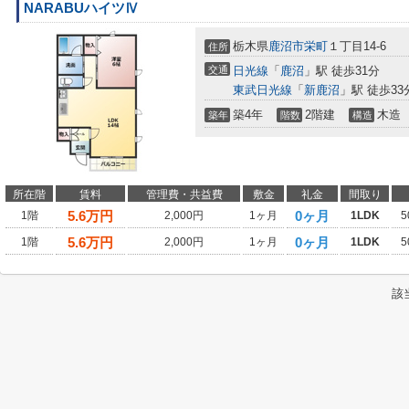
NARABUハイツⅣ
栃木県
鹿沼市
栄町
１丁目14-6
住所
交通
日光線
「
鹿沼
」駅 徒歩31分
東武日光線
「
新鹿沼
」駅 徒歩33
築4年
2階建
木造
築年
階数
構造
所在階
賃料
管理費・共益費
敷金
礼金
間取り
5.6
万円
0ヶ月
1階
2,000円
1ヶ月
1LDK
5
5.6
万円
0ヶ月
1階
2,000円
1ヶ月
1LDK
5
該