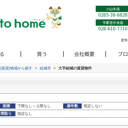
小山本店
0285-38-6828
宇都宮中央店
028-610-7710
定休
る
買う
会社概要
ブロ
(賃貸)地域から探す
>
結城市
>
大字結城の賃貸物件
面積
下限なし～上限なし
築年数
指定しない
間取り
指定なし