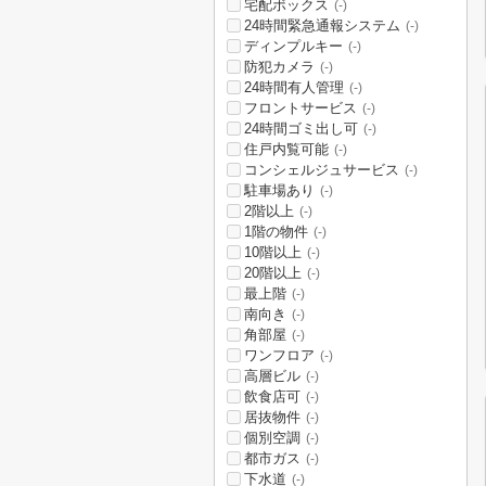
宅配ボックス
(-)
24時間緊急通報システム
(-)
ディンプルキー
(-)
防犯カメラ
(-)
24時間有人管理
(-)
フロントサービス
(-)
24時間ゴミ出し可
(-)
住戸内覧可能
(-)
コンシェルジュサービス
(-)
駐車場あり
(-)
2階以上
(-)
1階の物件
(-)
10階以上
(-)
20階以上
(-)
最上階
(-)
南向き
(-)
角部屋
(-)
ワンフロア
(-)
高層ビル
(-)
飲食店可
(-)
居抜物件
(-)
個別空調
(-)
都市ガス
(-)
下水道
(-)