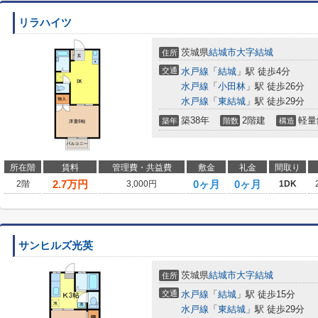
リラハイツ
茨城県
結城市
大字結城
住所
交通
水戸線
「
結城
」駅 徒歩4分
水戸線
「
小田林
」駅 徒歩26分
水戸線
「
東結城
」駅 徒歩29分
築38年
2階建
軽量
築年
階数
構造
所在階
賃料
管理費・共益費
敷金
礼金
間取り
2.7
万円
0ヶ月
0ヶ月
2階
3,000円
1DK
サンヒルズ光英
茨城県
結城市
大字結城
住所
交通
水戸線
「
結城
」駅 徒歩15分
水戸線
「
東結城
」駅 徒歩29分