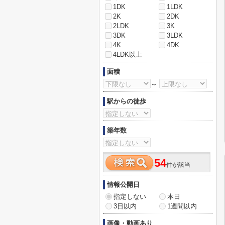
1DK
1LDK
2K
2DK
2LDK
3K
3DK
3LDK
4K
4DK
4LDK以上
面積
～
駅からの徒歩
築年数
54
件が該当
情報公開日
指定しない
本日
3日以内
1週間以内
画像・動画あり