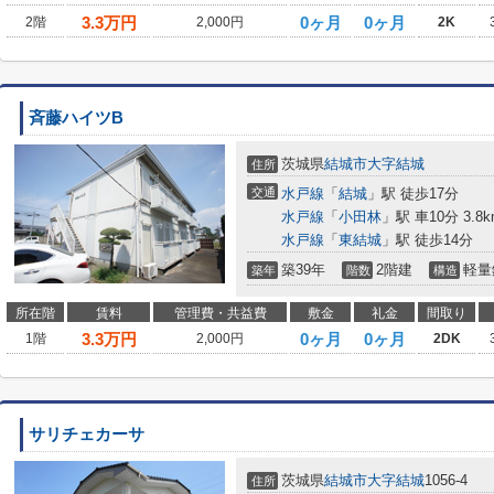
3.3
万円
0ヶ月
0ヶ月
2階
2,000円
2K
斉藤ハイツB
茨城県
結城市
大字結城
住所
交通
水戸線
「
結城
」駅 徒歩17分
水戸線
「
小田林
」駅 車10分 3.8k
水戸線
「
東結城
」駅 徒歩14分
築39年
2階建
軽量
築年
階数
構造
所在階
賃料
管理費・共益費
敷金
礼金
間取り
3.3
万円
0ヶ月
0ヶ月
1階
2,000円
2DK
サリチェカーサ
茨城県
結城市
大字結城
1056-4
住所