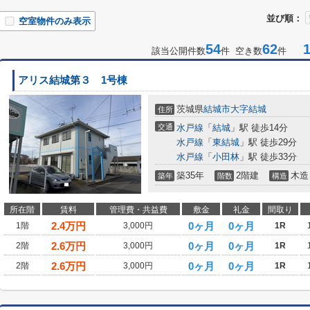
並び順：
空室物件のみ表示
54
62
1-
該当公開件数
件 空き数
件
アリス結城第３ 1号棟
茨城県
結城市
大字結城
住所
交通
水戸線
「
結城
」駅 徒歩14分
水戸線
「
東結城
」駅 徒歩29分
水戸線
「
小田林
」駅 徒歩33分
築35年
2階建
木造
築年
階数
構造
所在階
賃料
管理費・共益費
敷金
礼金
間取り
2.4
万円
0ヶ月
0ヶ月
1階
3,000円
1R
2.6
万円
0ヶ月
0ヶ月
2階
3,000円
1R
2.6
万円
0ヶ月
0ヶ月
2階
3,000円
1R