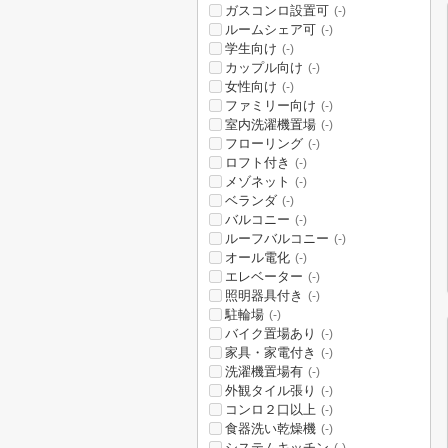
ガスコンロ設置可
(-)
ルームシェア可
(-)
学生向け
(-)
カップル向け
(-)
女性向け
(-)
ファミリー向け
(-)
室内洗濯機置場
(-)
フローリング
(-)
ロフト付き
(-)
メゾネット
(-)
ベランダ
(-)
バルコニー
(-)
ルーフバルコニー
(-)
オール電化
(-)
エレベーター
(-)
照明器具付き
(-)
駐輪場
(-)
バイク置場あり
(-)
家具・家電付き
(-)
洗濯機置場有
(-)
外観タイル張り
(-)
コンロ２口以上
(-)
食器洗い乾燥機
(-)
システムキッチン