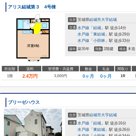
アリス結城第３ 4号棟
茨城県
結城市
大字結城
住所
交通
水戸線
「
結城
」駅 徒歩14分
水戸線
「
東結城
」駅 徒歩29分
水戸線
「
小田林
」駅 徒歩33分
築35年
2階建
木造
築年
階数
構造
所在階
賃料
管理費・共益費
敷金
礼金
間取り
2.4
万円
0ヶ月
0ヶ月
1階
3,000円
1R
ブリーゼハウス
茨城県
結城市
大字結城
住所
交通
水戸線
「
結城
」駅 徒歩16分
水戸線
「
東結城
」駅 徒歩26分
水戸線
「
小田林
」駅 徒歩34分