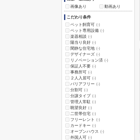
画像あり
動画あり
こだわり条件
ペット飼育可
(-)
ペット専用設備
(-)
楽器相談
(-)
陽当り良好
(-)
閑静な住宅地
(-)
デザイナーズ
(-)
リノベーション済
(-)
保証人不要
(-)
事務所可
(-)
２人入居可
(-)
バリアフリー
(-)
分割可
(-)
分譲タイプ
(-)
管理人常駐
(-)
眺望良好
(-)
二世帯住宅
(-)
フリーレント
(-)
カードキー
(-)
オープンハウス
(-)
外国人可
(-)