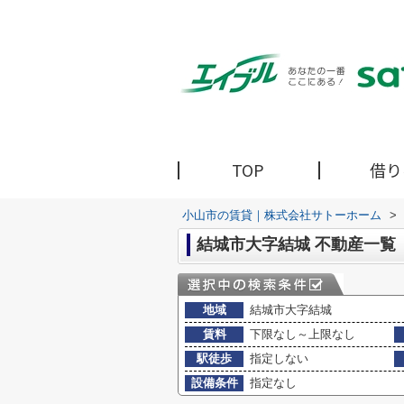
TOP
借り
小山市の賃貸｜株式会社サトーホーム
>
結城市大字結城 不動産一覧
地域
結城市大字結城
賃料
下限なし～上限なし
駅徒歩
指定しない
設備条件
指定なし