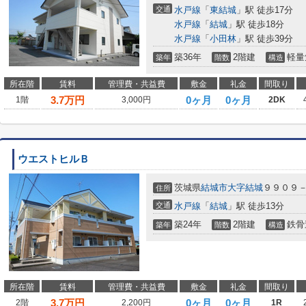
交通
水戸線
「
東結城
」駅 徒歩17分
水戸線
「
結城
」駅 徒歩18分
水戸線
「
小田林
」駅 徒歩39分
築36年
2階建
軽量
築年
階数
構造
所在階
賃料
管理費・共益費
敷金
礼金
間取り
3.7
万円
0ヶ月
0ヶ月
1階
3,000円
2DK
ウエストヒルＢ
茨城県
結城市
大字結城
９９０９
住所
交通
水戸線
「
結城
」駅 徒歩13分
築24年
2階建
鉄骨
築年
階数
構造
所在階
賃料
管理費・共益費
敷金
礼金
間取り
3.7
万円
0ヶ月
0ヶ月
2階
2,200円
1R