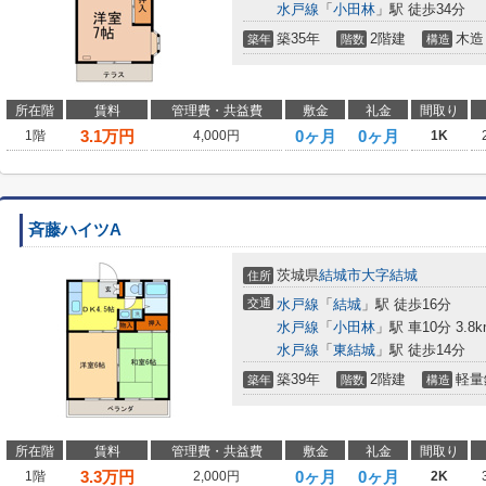
水戸線
「
小田林
」駅 徒歩34分
築35年
2階建
木造
築年
階数
構造
所在階
賃料
管理費・共益費
敷金
礼金
間取り
3.1
万円
0ヶ月
0ヶ月
1階
4,000円
1K
斉藤ハイツA
茨城県
結城市
大字結城
住所
交通
水戸線
「
結城
」駅 徒歩16分
水戸線
「
小田林
」駅 車10分 3.8k
水戸線
「
東結城
」駅 徒歩14分
築39年
2階建
軽量
築年
階数
構造
所在階
賃料
管理費・共益費
敷金
礼金
間取り
3.3
万円
0ヶ月
0ヶ月
1階
2,000円
2K