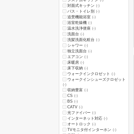
(-)
対面式キッチン
(-)
バス・トイレ別
(-)
追焚機能浴室
(-)
浴室乾燥機
(-)
温水洗浄便座
(-)
洗面台
(-)
洗髪洗面化粧台
(-)
シャワー
(-)
独立洗面台
(-)
エアコン
(-)
床暖房
(-)
床下収納
(-)
ウォークインクロゼット
(-)
ウォークインシューズクロゼット
(-)
収納豊富
(-)
CS
(-)
BS
(-)
CATV
(-)
光ファイバー
(-)
インターネット対応
(-)
オートロック
(-)
TVモニタ付インターホン
(-)