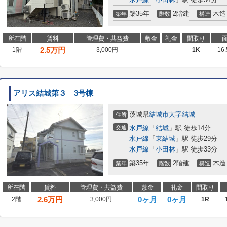
築35年
2階建
木造
築年
階数
構造
所在階
賃料
管理費・共益費
敷金
礼金
間取り
2.5
万円
1階
3,000円
1K
16
アリス結城第３ 3号棟
茨城県
結城市
大字結城
住所
交通
水戸線
「
結城
」駅 徒歩14分
水戸線
「
東結城
」駅 徒歩29分
水戸線
「
小田林
」駅 徒歩33分
築35年
2階建
木造
築年
階数
構造
所在階
賃料
管理費・共益費
敷金
礼金
間取り
2.6
万円
0ヶ月
0ヶ月
2階
3,000円
1R