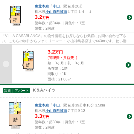
東北本線
「
小山
」駅 徒歩26分
栃木県
小山市
西城南
１丁目１４－１
3.2
万円
築年数：築34年 ｜募集中：
1室
階数：2階建
「VILLA CASABLANCA」の物件情報をお探しならお気軽にお問い合わせ下さ
い。こちらの物件からファミリーマート 小山神鳥谷店まで443mです。使い勝手
の良いアパートでイチオシの物件です...
3.2
万
円
(管理費・共益費 -)
敷：0ヶ月｜礼：0ヶ月
所在階：1階
間取り：1K
面積：21.06㎡
K＆Aハイツ
賃貸｜アパート
東北本線
「
小山
」駅 徒歩39分車10分 3.5km
栃木県
小山市
西城南
７丁目9-12
3.3
万円
築年数：築30年 ｜募集中：
1室
階数：2階建