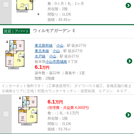
敷：0ヶ月｜礼：1ヶ月
所在階：2階
間取り：1LDK
面積：45.45㎡
ウィルモアガーデン Ｅ
賃貸｜アパート
東北新幹線
「
小山
」駅 徒歩27分
東北本線
「
小山
」駅 徒歩27分
水戸線
「
小山
」駅 徒歩27分
栃木県
小山市
西城南
３丁目
6.1
万円
築年数：築22年 ｜募集中：
1室
階数：2階建
インターネット無料です！（工事後使用可） ダイワハウス施工。各種店舗の集ま
る城南エリアに立地！対面カウンターキッチン・追焚給湯、エアコン、ＢＳアン
テナ、ＴＶモニター付インタ...
6.1
万
円
(管理費・共益費 4,000円)
敷：-｜礼：6.1万円
所在階：1階
間取り：2LDK
面積：53.76㎡