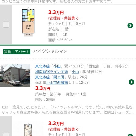
コンビニ近くの単車向け物件です。新社会人の方にもおすすめです。
3.3
万
円
(管理費・共益費 -)
敷：0ヶ月｜礼：0ヶ月
所在階：1階
間取り：1K
面積：25.50㎡
ハイツシャルマン
賃貸｜アパート
東北本線
「
小山
」駅 バス11分 「西城南一丁目」 停歩2分
湘南新宿ライン宇須
「
小山
」駅 徒歩25分
東北本線
「
間々田
」駅 徒歩26分
栃木県
小山市
西城南
１丁目12-53
3.3
万円
築年数：築38年 ｜募集中：
1室
階数：2階建
ぜひ一度見ていただきたい、「ハイツシャルマン」です。忙しい朝でも鏡を見な
がらサッと身支度を整えられる独立洗面台を採用しています。収納はシューズボ
ックス・押入など豊富なので...
3.3
万
円
(管理費・共益費 -)
敷：1ヶ月｜礼：0ヶ月