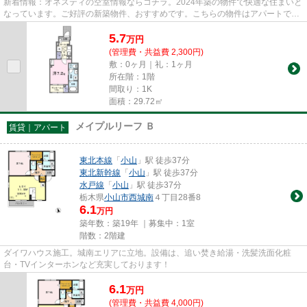
新着情報：オネスティの空室情報ならコチラ。2024年築の物件で快適な住まいと
なっています。ご好評の新築物件、おすすめです。こちらの物件はアパートで
す。新生活のスタートにはお部...
5.7
万
円
(管理費・共益費 2,300円)
敷：0ヶ月｜礼：1ヶ月
所在階：1階
間取り：1K
面積：29.72㎡
メイプルリーフ Ｂ
賃貸｜アパート
東北本線
「
小山
」駅 徒歩37分
東北新幹線
「
小山
」駅 徒歩37分
水戸線
「
小山
」駅 徒歩37分
栃木県
小山市
西城南
４丁目28番8
6.1
万円
築年数：築19年 ｜募集中：
1室
階数：2階建
ダイワハウス施工。城南エリアに立地。設備は、追い焚き給湯・洗髪洗面化粧
台・TVインターホンなど充実しております！
6.1
万
円
(管理費・共益費 4,000円)