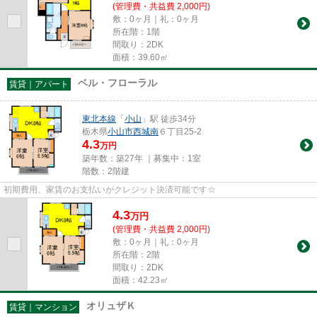
(管理費・共益費 2,000円)
敷：0ヶ月｜礼：0ヶ月
所在階：1階
間取り：2DK
面積：39.60㎡
ベル・フローラル
賃貸｜アパート
東北本線
「
小山
」駅 徒歩34分
栃木県
小山市
西城南
６丁目25-2
4.3
万円
築年数：築27年 ｜募集中：
1室
階数：2階建
初期費用、家賃のお支払いがクレジット決済可能です☆
4.3
万
円
(管理費・共益費 2,000円)
敷：0ヶ月｜礼：0ヶ月
所在階：2階
間取り：2DK
面積：42.23㎡
オリュザＫ
賃貸｜マンション