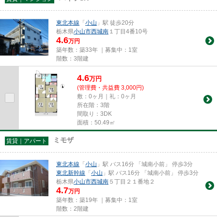
東北本線
「
小山
」駅 徒歩20分
栃木県
小山市
西城南
１丁目4番10号
4.6
万円
築年数：築33年 ｜募集中：
1室
階数：3階建
4.6
万
円
(管理費・共益費 3,000円)
敷：0ヶ月｜礼：0ヶ月
所在階：3階
間取り：3DK
面積：50.49㎡
ミモザ
賃貸｜アパート
東北本線
「
小山
」駅 バス16分 「城南小前」 停歩3分
東北新幹線
「
小山
」駅 バス16分 「城南小前」 停歩3分
栃木県
小山市
西城南
５丁目２１番地２
4.7
万円
築年数：築19年 ｜募集中：
1室
階数：2階建