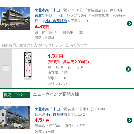
東北本線
「
小山
」駅 バス16分 「宮脇書店前」 停歩3分
東北新幹線
「
小山
」駅 バス16分 「宮脇書店前」 停歩3分
栃木県
小山市
西城南
４丁目２－９
4.3
万円
築年数：築8年 ｜募集中：
1室
階数：3階建
初期費用、家賃のお支払いがクレジット決済可能です。
4.3
万
円
(管理費・共益費 2,900円)
敷：0ヶ月｜礼：1ヶ月
所在階：1階
間取り：1K
面積：26.87㎡
ニューウイング新開Ａ棟
賃貸｜アパート
東北本線
「
小山
」駅 徒歩31分車10分 3.0km
栃木県
小山市
西城南
５丁目15-17
4.5
万円
築年数：築33年 ｜募集中：
3室
階数：2階建