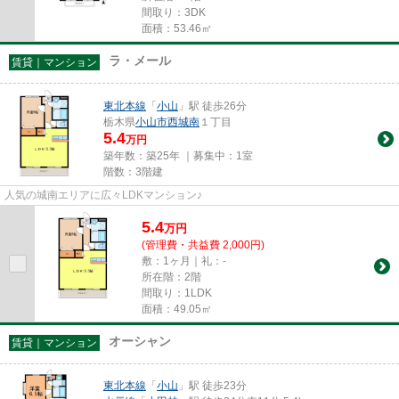
間取り：3DK
面積：53.46㎡
ラ・メール
賃貸｜マンション
東北本線
「
小山
」駅 徒歩26分
栃木県
小山市
西城南
１丁目
5.4
万円
築年数：築25年 ｜募集中：
1室
階数：3階建
人気の城南エリアに広々LDKマンション♪
5.4
万
円
(管理費・共益費 2,000円)
敷：1ヶ月｜礼：-
所在階：2階
間取り：1LDK
面積：49.05㎡
オーシャン
賃貸｜マンション
東北本線
「
小山
」駅 徒歩23分