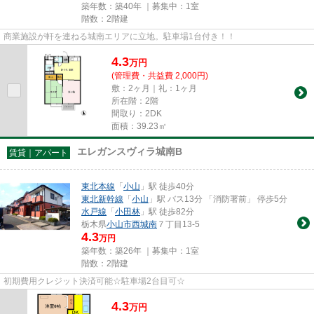
築年数：築40年 ｜募集中：
1室
階数：2階建
商業施設が軒を連ねる城南エリアに立地。駐車場1台付き！！
4.3
万
円
(管理費・共益費 2,000円)
敷：2ヶ月｜礼：1ヶ月
所在階：2階
間取り：2DK
面積：39.23㎡
エレガンスヴィラ城南B
賃貸｜アパート
東北本線
「
小山
」駅 徒歩40分
東北新幹線
「
小山
」駅 バス13分 「消防署前」 停歩5分
水戸線
「
小田林
」駅 徒歩82分
栃木県
小山市
西城南
７丁目13-5
4.3
万円
築年数：築26年 ｜募集中：
1室
階数：2階建
初期費用クレジット決済可能☆駐車場2台目可☆
4.3
万
円