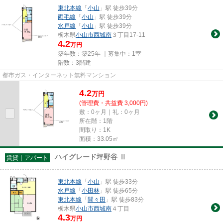
東北本線
「
小山
」駅 徒歩39分
両毛線
「
小山
」駅 徒歩39分
水戸線
「
小山
」駅 徒歩39分
栃木県
小山市
西城南
３丁目17-11
4.2
万円
築年数：築25年 ｜募集中：
1室
階数：3階建
都市ガス・インターネット無料マンション
4.2
万
円
(管理費・共益費 3,000円)
敷：0ヶ月｜礼：0ヶ月
所在階：1階
間取り：1K
面積：33.05㎡
ハイグレード坪野谷 Ⅱ
賃貸｜アパート
東北本線
「
小山
」駅 徒歩33分
水戸線
「
小田林
」駅 徒歩65分
東北本線
「
間々田
」駅 徒歩83分
栃木県
小山市
西城南
４丁目
4.3
万円