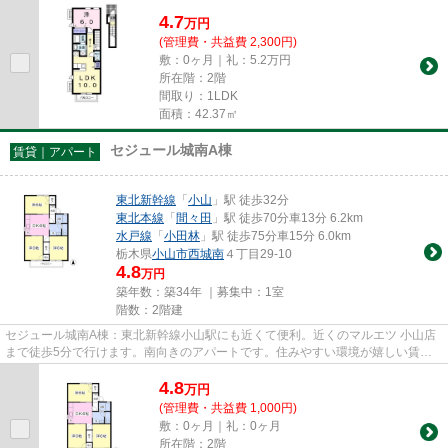
4.7
万
円
(管理費・共益費 2,300円)
敷：0ヶ月｜礼：5.2万円
所在階：2階
間取り：1LDK
面積：42.37㎡
セジュール城南A棟
賃貸｜アパート
東北新幹線
「
小山
」駅 徒歩32分
東北本線
「
間々田
」駅 徒歩70分車13分 6.2km
水戸線
「
小田林
」駅 徒歩75分車15分 6.0km
栃木県
小山市
西城南
４丁目29-10
4.8
万円
築年数：築34年 ｜募集中：
1室
階数：2階建
セジュール城南A棟：東北新幹線小山駅にも近くて便利。近くのマルエツ 小山店
まで徒歩5分で行けます。南向きのアパートです。住みやすい環境が嬉しい賃貸
物件です。新生活を始めるため...
4.8
万
円
(管理費・共益費 1,000円)
敷：0ヶ月｜礼：0ヶ月
所在階：2階