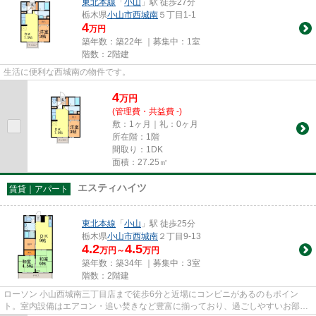
東北本線
「
小山
」駅 徒歩27分
栃木県
小山市
西城南
５丁目1-1
4
万円
築年数：築22年 ｜募集中：
1室
階数：2階建
生活に便利な西城南の物件です。
4
万
円
(管理費・共益費 -)
敷：1ヶ月｜礼：0ヶ月
所在階：1階
間取り：1DK
面積：27.25㎡
エスティハイツ
賃貸｜アパート
東北本線
「
小山
」駅 徒歩25分
栃木県
小山市
西城南
２丁目9-13
4.2
4.5
万円～
万円
築年数：築34年 ｜募集中：
3室
階数：2階建
ローソン 小山西城南三丁目店まで徒歩6分と近場にコンビニがあるのもポイン
ト。室内設備はエアコン・追い焚きなど豊富に揃っており、過ごしやすいお部屋