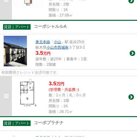
所在階：2階
間取り：1K
面積：27.08㎡
コーポシャルルA
賃貸｜アパート
東北本線
「
小山
」駅 徒歩25分
栃木県
小山市
西城南
３丁目3-2
3.5
万円
築年数：築25年 ｜募集中：
1室
階数：2階建
初期費用クレジット決済可能です。
3.5
万
円
(管理費・共益費 -)
敷：1ヶ月｜礼：0ヶ月
所在階：1階
間取り：1K
面積：26.71㎡
コーポプラチナ
賃貸｜アパート