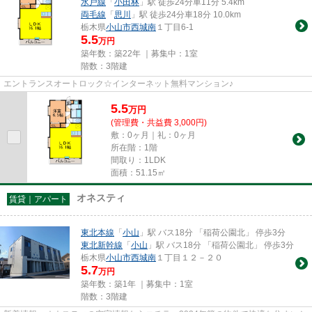
水戸線
「
小田林
」駅 徒歩24分車11分 5.4km
両毛線
「
思川
」駅 徒歩24分車18分 10.0km
栃木県
小山市
西城南
１丁目6-1
5.5
万円
築年数：築22年 ｜募集中：
1室
階数：3階建
エントランスオートロック☆インターネット無料マンション♪
5.5
万
円
(管理費・共益費 3,000円)
敷：0ヶ月｜礼：0ヶ月
所在階：1階
間取り：1LDK
面積：51.15㎡
オネスティ
賃貸｜アパート
東北本線
「
小山
」駅 バス18分 「稲荷公園北」 停歩3分
東北新幹線
「
小山
」駅 バス18分 「稲荷公園北」 停歩3分
栃木県
小山市
西城南
１丁目１２－２０
5.7
万円
築年数：築1年 ｜募集中：
1室
階数：3階建