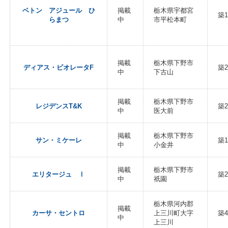
ベトン アジュール ひ
掲載
栃木県宇都宮
築
らまつ
中
市平松本町
掲載
栃木県下野市
ディアス・ビオレータF
築2
中
下古山
掲載
栃木県下野市
レジデンスT&K
築2
中
医大前
掲載
栃木県下野市
サン・ミケーレ
築1
中
小金井
掲載
栃木県下野市
エリタージュ Ⅰ
築
中
祇園
栃木県河内郡
掲載
カーサ・セントロ
上三川町大字
築
中
上三川