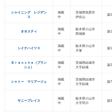
シャイニング レジデン
掲載
茨城県筑西市
築2
ス
中
伊佐山
掲載
栃木県小山市
オネスティ
築
中
西城南
掲載
栃木県小山市
シイナハイツⅡ
築1
中
犬塚
Ｂｒａｎｃｈｅ（ブラン
掲載
茨城県結城市
築2
シェ）
中
大字結城
掲載
茨城県結城市
シャトー マリアージュ
築
中
大字結城
掲載
栃木県小山市
サニープレイス
築
中
大字羽川