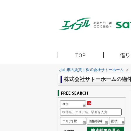
TOP
借り
小山市の賃貸｜株式会社サトーホーム
>
株式会社サトーホームの物
種別
エリア| 駅
価格/賃料
面積