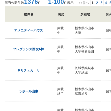
1376
1-100
該当公開件数
件
件表示
<<前へ
1
2
3
4
物件名
現況
所在地
築
掲載
栃木県小山市
アメニティーハウス
築
中
犬塚
掲載
栃木県小山市
フレグランス西友A棟
築3
中
大字横倉新田
掲載
茨城県結城市
サリチェカーサ
築3
中
大字結城
掲載
栃木県小山市
ラポール山東
築3
終了
駅東通り
掲載
栃木県小山市