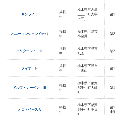
栃木県河内郡
掲載
サンライト
上三川町大字
築1
中
上三川
掲載
栃木県下野市
ハニーマンションイナバ
築2
中
小金井
掲載
栃木県下野市
エリタージュ Ⅱ
築
中
祇園
掲載
栃木県下野市
フィオーレ
築1
中
下古山
栃木県下都賀
掲載
ドルフ・レーベン Ⅲ
郡壬生町大師
築1
中
町
栃木県下都賀
掲載
築
オコトベースＡ
郡壬生町中央
中
未
町