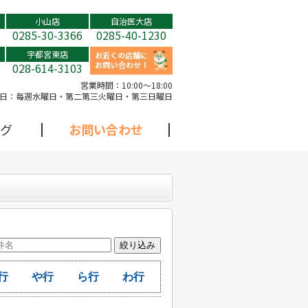
小山店
自治医大店
0285-30-3366
0285-40-1230
宇都宮東店
028-614-3103
営業時間：
10:00～18:00
日：
毎週水曜日・第二第三火曜日・第三日曜日
グ
お問い合わせ
行
や行
ら行
わ行