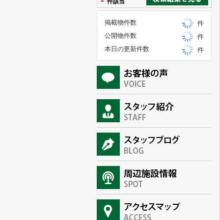
-
件該当
掲載物件数
件
公開物件数
件
本日の更新件数
件