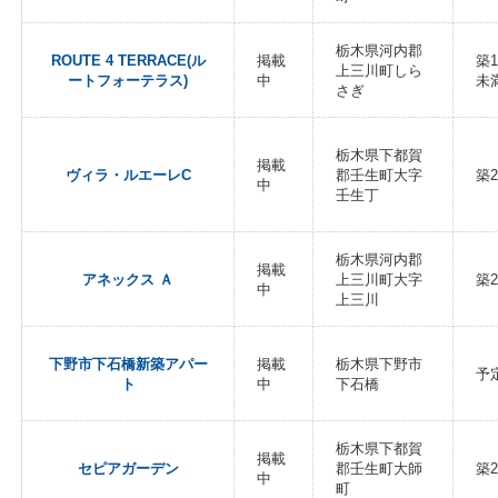
栃木県河内郡
ROUTE 4 TERRACE(ル
掲載
築
上三川町しら
ートフォーテラス)
中
未
さぎ
栃木県下都賀
掲載
ヴィラ・ルエーレC
郡壬生町大字
築2
中
壬生丁
栃木県河内郡
掲載
アネックス Ａ
上三川町大字
築2
中
上三川
下野市下石橋新築アパー
掲載
栃木県下野市
予
ト
中
下石橋
栃木県下都賀
掲載
セピアガーデン
郡壬生町大師
築2
中
町