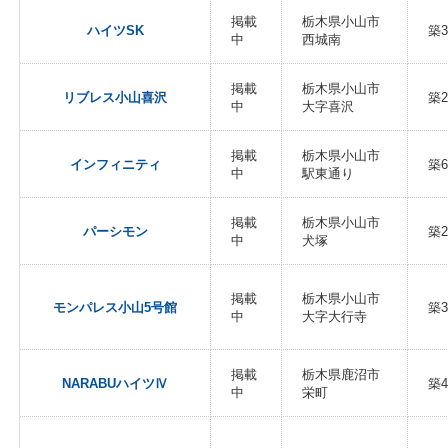
掲載
栃木県小山市
ハイツSK
築3
中
西城南
掲載
栃木県小山市
リブレス小山喜沢
築2
中
大字喜沢
掲載
栃木県小山市
インフィニティ
築
中
駅東通り
掲載
栃木県小山市
パーシモン
築2
中
犬塚
掲載
栃木県小山市
モンパレス小山5号館
築3
中
大字大行寺
掲載
栃木県鹿沼市
NARABUハイツⅣ
築
中
栄町