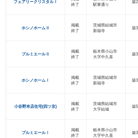
フェアリークリスタルⅠ
築2
終了
駅東通り
掲載
茨城県結城市
ホシノホームⅡ
築3
終了
新福寺
掲載
栃木県小山市
プルミエールⅡ
築3
終了
大字中久喜
掲載
茨城県結城市
ホシノホームⅠ
築3
終了
新福寺
掲載
茨城県結城市
小谷野米店住宅(四ツ京)
築5
終了
大字結城
掲載
栃木県小山市
プルミエールⅠ
築3
終了
大字中久喜