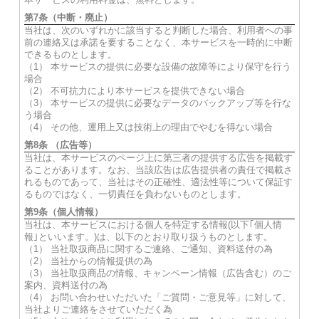
第7条（中断・廃止）
当社は、次のいずれかに該当すると判断した場合、利用者への事
前の連絡又は承諾を要することなく、本サービスを一時的に中断
できるものとします。
（1） 本サービスの提供に必要な設備の故障等により保守を行う
場合
（2） 不可抗力により本サービスを提供できない場合
（3） 本サービスの提供に必要なデータのバックアップ等を行な
う場合
（4） その他、運用上又は技術上の理由でやむを得ない場合
第8条 （広告等）
当社は、本サービスのページ上に第三者の提供する広告を掲載す
ることがあります。なお、当該広告は広告提供者の責任で掲載さ
れるものであって、当社はその正確性、適法性等について保証す
るものではなく、一切責任を負わないものとします。
第9条（個人情報）
当社は、本サービスにおける個人を特定する情報(以下｢個人情
報｣といいます。)は、以下のとおり取り扱うものとします。
（1） 当社取扱商品に関するご連絡、ご通知、資料送付の為
（2） 当社からの情報提供の為
（3） 当社取扱商品の情報、キャンペーン情報（広告含む）のご
案内、資料送付の為
（4） お問い合わせいただいた「ご質問・ご意見等」に対して、
当社よりご連絡をさせていただく為