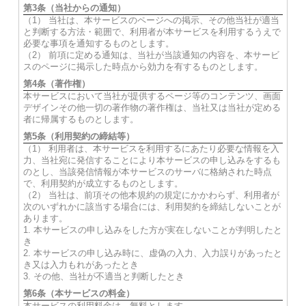
第3条（当社からの通知）
（1） 当社は、本サービスのページへの掲示、その他当社が適当
と判断する方法・範囲で、利用者が本サービスを利用するうえで
必要な事項を通知するものとします。
（2） 前項に定める通知は、当社が当該通知の内容を、本サービ
スのページに掲示した時点から効力を有するものとします。
第4条（著作権）
本サービスにおいて当社が提供するページ等のコンテンツ、画面
デザインその他一切の著作物の著作権は、当社又は当社が定める
者に帰属するものとします。
第5条（利用契約の締結等）
（1） 利用者は、本サービスを利用するにあたり必要な情報を入
力、当社宛に発信することにより本サービスの申し込みをするも
のとし、当該発信情報が本サービスのサーバに格納された時点
で、利用契約が成立するものとします。
（2） 当社は、前項その他本規約の規定にかかわらず、利用者が
次のいずれかに該当する場合には、利用契約を締結しないことが
あります。
1. 本サービスの申し込みをした方が実在しないことが判明したと
き
2. 本サービスの申し込み時に、虚偽の入力、入力誤りがあったと
き又は入力もれがあったとき
3. その他、当社が不適当と判断したとき
第6条（本サービスの料金）
本サービスの利用料金は、無料とします。