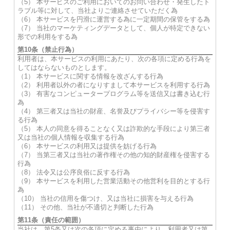
（5） 本サービスのご利用においてのお問い合わせ・発生したト
ラブル等に対して、当社よりご連絡させていただく為
（6） 本サービスを円滑に運営する為に一定期間の保管をする為
（7） 当社のマーケティングデータとして、個人が特定できない
形での利用をする為
第10条（禁止行為）
利用者は、本サービスの利用にあたり、次の各項に定める行為を
してはならないものとします。
（1） 本サービスに関する情報を改ざんする行為
（2） 利用者以外の者になりすまして本サービスを利用する行為
（3） 有害なコンピュータープログラム等を送信又は書き込む行
為
（4） 第三者又は当社の財産、名誉及びプライバシー等を侵害す
る行為
（5） 本人の同意を得ることなく又は詐欺的な手段により第三者
又は当社の個人情報を収集する行為
（6） 本サービスの利用又は提供を妨げる行為
（7） 当第三者又は当社の著作権その他の知的財産権を侵害する
行為
（8） 法令又は公序良俗に反する行為
（9） 本サービスを利用した営業活動その他営利を目的とする行
為
（10） 当社の信用を傷つけ、又は当社に損害を与える行為
（11） その他、当社が不適切と判断した行為
第11条（責任の範囲）
当社は、第5条又は次の各項に定める事由により、利用者又は第