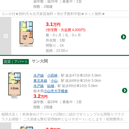
築年数：築35年 ｜募集中：
1室
階数：2階建
コンロ付★契約月＆次月家賃無料＋仲介手数料半額★ネット無料★
3.1
万
円
(管理費・共益費 4,000円)
敷：0ヶ月｜礼：0ヶ月
所在階：1階
間取り：1K
面積：23.00㎡
サン大関
賃貸｜アパート
水戸線
「
小田林
」駅 徒歩47分車10分 5.0km
東北本線
「
小山
」駅 徒歩68分車10分 5.0km
水戸線
「
結城
」駅 徒歩69分車10分 5.0km
栃木県
小山市
大字横倉
3.2
万円
築年数：築28年 ｜募集中：
1室
階数：2階建
能開大近く！単身者向けアパートの2階のご紹介です☆シンプルな間取りでラク
ラクお掃除！ ご入居後も弊社管理物件となりサポートいたします！初期費用カー
ド払い可能★新生活はエイブル...