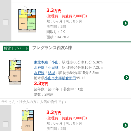
3.3
万
円
(管理費・共益費 2,000円)
敷：0ヶ月｜礼：0ヶ月
所在階：2階
間取り：2K
面積：34.78㎡
フレグランス西友A棟
賃貸｜アパート
東北本線
「
小山
」駅 徒歩66分車15分 5.3km
水戸線
「
小田林
」駅 徒歩64分車16分 7.2km
水戸線
「
結城
」駅 徒歩84分車15分 5.3km
栃木県
小山市
大字横倉新田
95-12
3.3
万円
築年数：築36年 ｜募集中：
1室
階数：2階建
学生さん・社会人の方に人気の物件です♪
3.3
万
円
(管理費・共益費 2,000円)
敷：0ヶ月｜礼：0ヶ月
所在階：2階