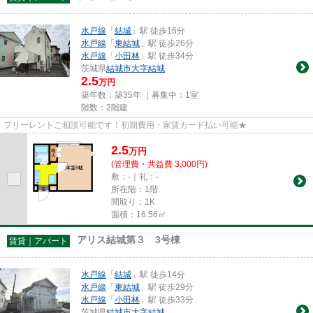
水戸線
「
結城
」駅 徒歩16分
水戸線
「
東結城
」駅 徒歩26分
水戸線
「
小田林
」駅 徒歩34分
茨城県
結城市
大字結城
2.5
万円
築年数：築35年 ｜募集中：
1室
階数：2階建
フリーレントご相談可能です！初期費用・家賃カード払い可能★
2.5
万
円
(管理費・共益費 3,000円)
敷：-｜礼：-
所在階：1階
間取り：1K
面積：16.56㎡
アリス結城第３ 3号棟
賃貸｜アパート
水戸線
「
結城
」駅 徒歩14分
水戸線
「
東結城
」駅 徒歩29分
水戸線
「
小田林
」駅 徒歩33分
茨城県
結城市
大字結城