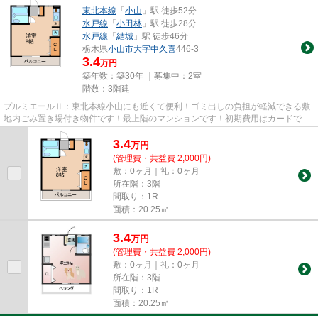
東北本線
「
小山
」駅 徒歩52分
水戸線
「
小田林
」駅 徒歩28分
水戸線
「
結城
」駅 徒歩46分
栃木県
小山市
大字中久喜
446-3
3.4
万円
築年数：築30年 ｜募集中：
2室
階数：3階建
プルミエールⅡ：東北本線小山にも近くて便利！ゴミ出しの負担が軽減できる敷
地内ごみ置き場付き物件です！最上階のマンションです！初期費用はカードで決
済いただけます！小山市エリア...
3.4
万
円
(管理費・共益費 2,000円)
敷：0ヶ月｜礼：0ヶ月
所在階：3階
間取り：1R
面積：20.25㎡
3.4
万
円
(管理費・共益費 2,000円)
敷：0ヶ月｜礼：0ヶ月
所在階：3階
間取り：1R
面積：20.25㎡