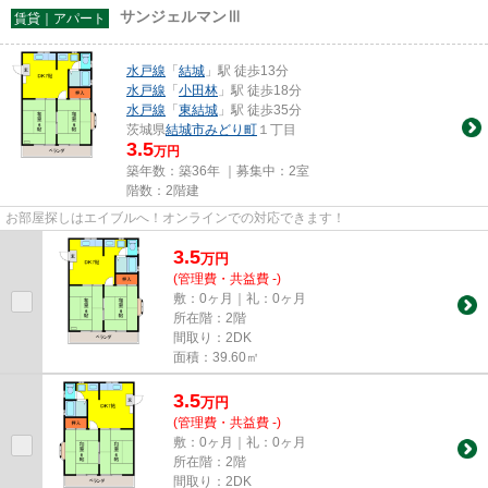
サンジェルマンⅢ
賃貸｜アパート
水戸線
「
結城
」駅 徒歩13分
水戸線
「
小田林
」駅 徒歩18分
水戸線
「
東結城
」駅 徒歩35分
茨城県
結城市
みどり町
１丁目
3.5
万円
築年数：築36年 ｜募集中：
2室
階数：2階建
お部屋探しはエイブルへ！オンラインでの対応できます！
3.5
万
円
(管理費・共益費 -)
敷：0ヶ月｜礼：0ヶ月
所在階：2階
間取り：2DK
面積：39.60㎡
3.5
万
円
(管理費・共益費 -)
敷：0ヶ月｜礼：0ヶ月
所在階：2階
間取り：2DK