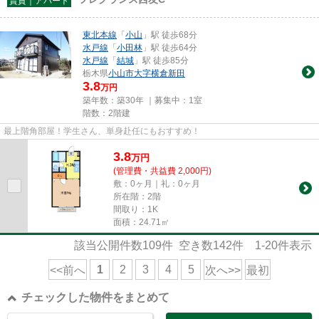
賃貸｜アパート
東北本線
「
小山
」駅 徒歩68分
水戸線
「
小田林
」駅 徒歩64分
水戸線
「
結城
」駅 徒歩85分
栃木県
小山市
大字横倉新田
3.8
万円
築年数：築30年 ｜募集中：
1室
階数：2階建
最上階角部屋！学生さん、単身赴任にもおすすめ！
3.8
万
円
(管理費・共益費 2,000円)
敷：0ヶ月｜礼：0ヶ月
所在階：2階
間取り：1K
面積：24.71㎡
該当公開件数
109
件 空き数
142
件
1-20
件表示
1
2
3
4
5
<<前へ
次へ>>
最初
チェックした物件をまとめて