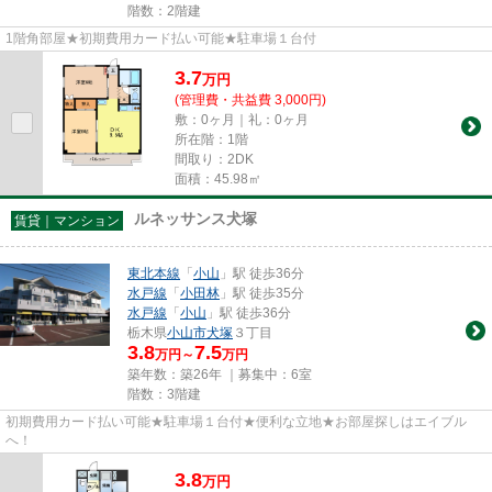
階数：2階建
1階角部屋★初期費用カード払い可能★駐車場１台付
3.7
万
円
(管理費・共益費 3,000円)
敷：0ヶ月｜礼：0ヶ月
所在階：1階
間取り：2DK
面積：45.98㎡
ルネッサンス犬塚
賃貸｜マンション
東北本線
「
小山
」駅 徒歩36分
水戸線
「
小田林
」駅 徒歩35分
水戸線
「
小山
」駅 徒歩36分
栃木県
小山市
犬塚
３丁目
3.8
7.5
万円～
万円
築年数：築26年 ｜募集中：
6室
階数：3階建
初期費用カード払い可能★駐車場１台付★便利な立地★お部屋探しはエイブル
へ！
3.8
万
円