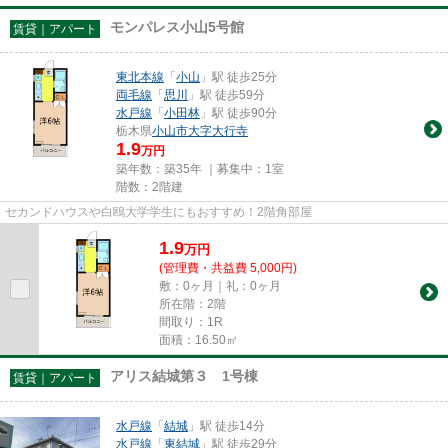
モンパレス小山5号館
賃貸｜アパート
東北本線
「
小山
」駅 徒歩25分
両毛線
「
思川
」駅 徒歩59分
水戸線
「
小田林
」駅 徒歩90分
栃木県
小山市
大字大行寺
1.9
万円
築年数：築35年 ｜募集中：
1室
階数：2階建
セカンドハウスや白鴎大学学生にもおすすめ！2階角部屋
1.9
万
円
(管理費・共益費 5,000円)
敷：0ヶ月｜礼：0ヶ月
所在階：2階
間取り：1R
面積：16.50㎡
アリス結城第３ 1号棟
賃貸｜アパート
水戸線
「
結城
」駅 徒歩14分
水戸線
「
東結城
」駅 徒歩29分