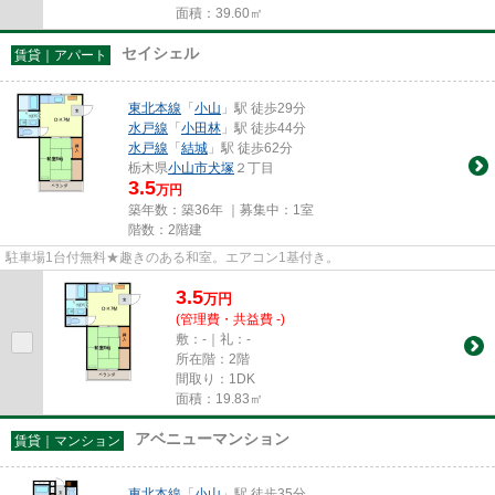
面積：39.60㎡
セイシェル
賃貸｜アパート
東北本線
「
小山
」駅 徒歩29分
水戸線
「
小田林
」駅 徒歩44分
水戸線
「
結城
」駅 徒歩62分
栃木県
小山市
犬塚
２丁目
3.5
万円
築年数：築36年 ｜募集中：
1室
階数：2階建
駐車場1台付無料★趣きのある和室。エアコン1基付き。
3.5
万
円
(管理費・共益費 -)
敷：-｜礼：-
所在階：2階
間取り：1DK
面積：19.83㎡
アベニューマンション
賃貸｜マンション
東北本線
「
小山
」駅 徒歩35分