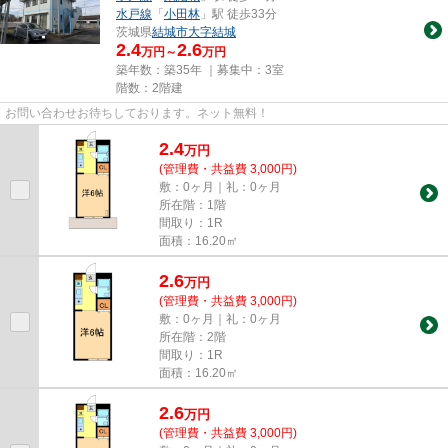
水戸線
「
小田林
」駅 徒歩33分
茨城県
結城市
大字結城
2.4
2.6
万円～
万円
築年数：築35年 ｜募集中：
3室
階数：2階建
お問い合わせお待ちしております。ネット無料！
2.4
万
円
(管理費・共益費 3,000円)
敷：0ヶ月｜礼：0ヶ月
所在階：1階
間取り：1R
面積：16.20㎡
2.6
万
円
(管理費・共益費 3,000円)
敷：0ヶ月｜礼：0ヶ月
所在階：2階
間取り：1R
面積：16.20㎡
2.6
万
円
(管理費・共益費 3,000円)