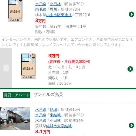
水戸線
「
小田林
」駅 徒歩70分
両毛線
「
思川
」駅 徒歩73分
栃木県
小山市
駅東通り
３丁目22-6
3
万円
築年数：築29年 ｜募集中：
1室
階数：2階建
インターホン付き。南向きで明るいです。エアコン付き。角部屋で音が気になり
にくいです！お部屋探しはエイブルへ！お問い合わせお待ちしております。
3
万
円
(管理費・共益費 2,000円)
敷：0ヶ月｜礼：0ヶ月
所在階：1階
間取り：1R
面積：16.20㎡
サンヒルズ光英
賃貸｜アパート
水戸線
「
結城
」駅 徒歩15分
水戸線
「
東結城
」駅 徒歩29分
水戸線
「
小田林
」駅 徒歩34分
茨城県
結城市
大字結城
3.1
万円