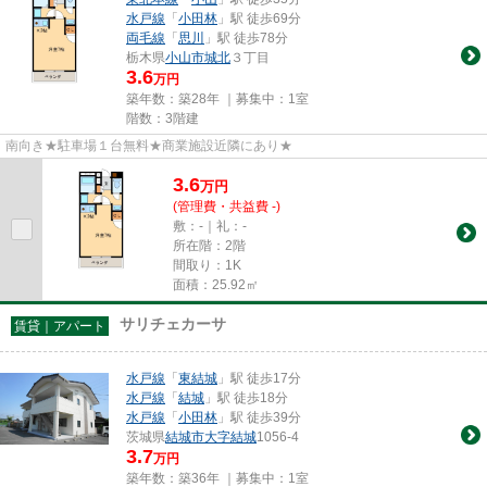
水戸線
「
小田林
」駅 徒歩69分
両毛線
「
思川
」駅 徒歩78分
栃木県
小山市
城北
３丁目
3.6
万円
築年数：築28年 ｜募集中：
1室
階数：3階建
南向き★駐車場１台無料★商業施設近隣にあり★
3.6
万
円
(管理費・共益費 -)
敷：-｜礼：-
所在階：2階
間取り：1K
面積：25.92㎡
サリチェカーサ
賃貸｜アパート
水戸線
「
東結城
」駅 徒歩17分
水戸線
「
結城
」駅 徒歩18分
水戸線
「
小田林
」駅 徒歩39分
茨城県
結城市
大字結城
1056-4
3.7
万円
築年数：築36年 ｜募集中：
1室