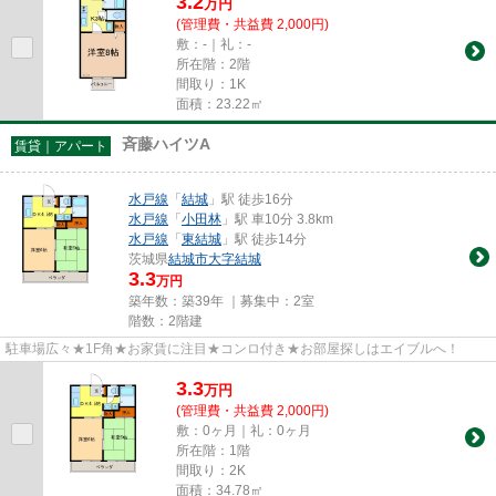
3.2
万
円
(管理費・共益費 2,000円)
敷：-｜礼：-
所在階：2階
間取り：1K
面積：23.22㎡
斉藤ハイツA
賃貸｜アパート
水戸線
「
結城
」駅 徒歩16分
水戸線
「
小田林
」駅 車10分 3.8km
水戸線
「
東結城
」駅 徒歩14分
茨城県
結城市
大字結城
3.3
万円
築年数：築39年 ｜募集中：
2室
階数：2階建
駐車場広々★1F角★お家賃に注目★コンロ付き★お部屋探しはエイブルへ！
3.3
万
円
(管理費・共益費 2,000円)
敷：0ヶ月｜礼：0ヶ月
所在階：1階
間取り：2K
面積：34.78㎡