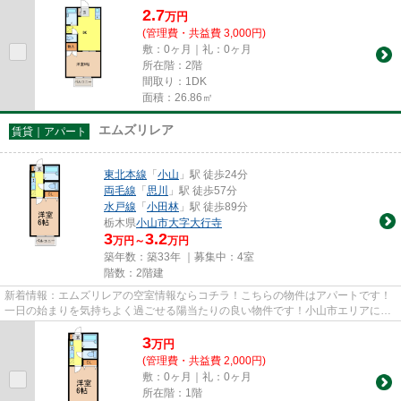
2.7
万
円
(管理費・共益費 3,000円)
敷：0ヶ月｜礼：0ヶ月
所在階：2階
間取り：1DK
面積：26.86㎡
エムズリレア
賃貸｜アパート
東北本線
「
小山
」駅 徒歩24分
両毛線
「
思川
」駅 徒歩57分
水戸線
「
小田林
」駅 徒歩89分
栃木県
小山市
大字大行寺
3
3.2
万円～
万円
築年数：築33年 ｜募集中：
4室
階数：2階建
新着情報：エムズリレアの空室情報ならコチラ！こちらの物件はアパートです！
一日の始まりを気持ちよく過ごせる陽当たりの良い物件です！小山市エリアにあ
る賃貸情報のことなら、地域...
3
万
円
(管理費・共益費 2,000円)
敷：0ヶ月｜礼：0ヶ月
所在階：1階