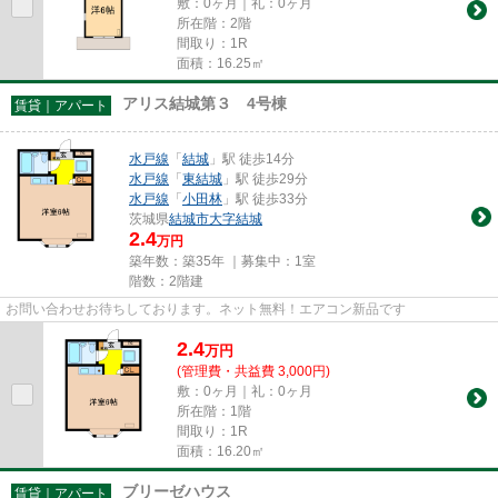
敷：0ヶ月｜礼：0ヶ月
所在階：2階
間取り：1R
面積：16.25㎡
アリス結城第３ 4号棟
賃貸｜アパート
水戸線
「
結城
」駅 徒歩14分
水戸線
「
東結城
」駅 徒歩29分
水戸線
「
小田林
」駅 徒歩33分
茨城県
結城市
大字結城
2.4
万円
築年数：築35年 ｜募集中：
1室
階数：2階建
お問い合わせお待ちしております。ネット無料！エアコン新品です
2.4
万
円
(管理費・共益費 3,000円)
敷：0ヶ月｜礼：0ヶ月
所在階：1階
間取り：1R
面積：16.20㎡
ブリーゼハウス
賃貸｜アパート