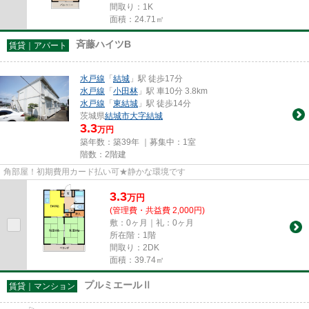
間取り：1K
面積：24.71㎡
斉藤ハイツB
賃貸｜アパート
水戸線
「
結城
」駅 徒歩17分
水戸線
「
小田林
」駅 車10分 3.8km
水戸線
「
東結城
」駅 徒歩14分
茨城県
結城市
大字結城
3.3
万円
築年数：築39年 ｜募集中：
1室
階数：2階建
角部屋！初期費用カード払い可★静かな環境です
3.3
万
円
(管理費・共益費 2,000円)
敷：0ヶ月｜礼：0ヶ月
所在階：1階
間取り：2DK
面積：39.74㎡
プルミエールⅡ
賃貸｜マンション