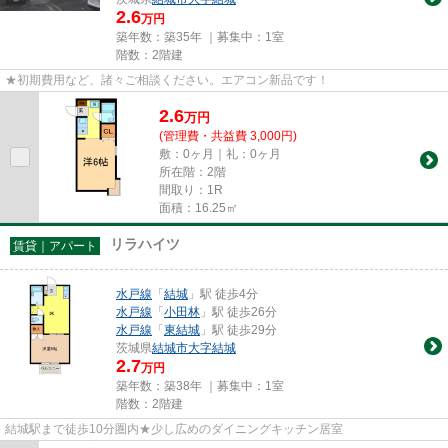
2.6
万円
築年数：築35年 ｜募集中：
1室
階数：2階建
★初期費用など、諸々ご相談ください。エアコン新品です！
2.6
万
円
(管理費・共益費 3,000円)
敷：0ヶ月｜礼：0ヶ月
所在階：2階
間取り：1R
面積：16.25㎡
リラハイツ
賃貸｜アパート
水戸線
「
結城
」駅 徒歩4分
水戸線
「
小田林
」駅 徒歩26分
水戸線
「
東結城
」駅 徒歩29分
茨城県
結城市
大字結城
2.7
万円
築年数：築38年 ｜募集中：
1室
階数：2階建
結城駅まで徒歩10分圏内★少し広めのダイニングキッチン居室