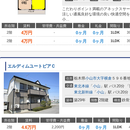
こだわりポイント満載のアネックスサー
涼しい通風良好な環境の良い快適空間を
小...
所在階
賃料
管理費・共益費
敷金
礼金
間取り
4
万円
0ヶ月
0ヶ月
2階
-
1LDK
3
4
万円
0ヶ月
0ヶ月
2階
-
1LDK
3
エルディムユートピアＣ
栃木県
小山市
大字横倉
５９６番
住所
交通
東北本線
「
小山
」駅 バス20分 
東北新幹線
「
小山
」駅 バス20分
築29年
2階建
鉄骨
築年
階数
構造
所在階
賃料
管理費・共益費
敷金
礼金
間取り
4.6
万円
0ヶ月
0ヶ月
2階
2,200円
1LDK