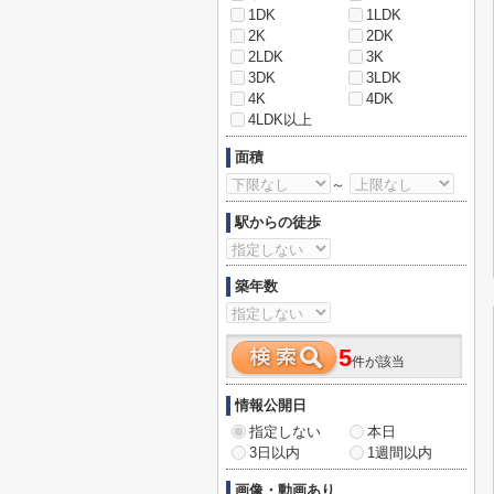
1DK
1LDK
2K
2DK
2LDK
3K
3DK
3LDK
4K
4DK
4LDK以上
面積
～
駅からの徒歩
築年数
5
件が該当
情報公開日
指定しない
本日
3日以内
1週間以内
画像・動画あり