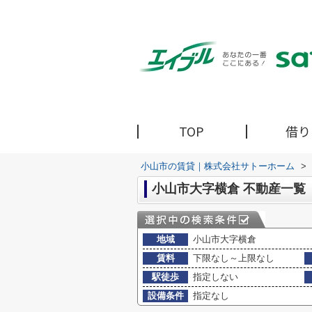
TOP
借り
小山市の賃貸｜株式会社サトーホーム
>
小山市大字横倉 不動産一覧
地域
小山市大字横倉
賃料
下限なし～上限なし
駅徒歩
指定しない
設備条件
指定なし