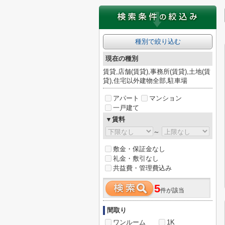
種別で絞り込む
現在の種別
賃貸,店舗(賃貸),事務所(賃貸),土地(賃
貸),住宅以外建物全部,駐車場
アパート
マンション
一戸建て
▼賃料
～
敷金・保証金なし
礼金・敷引なし
共益費・管理費込み
5
件が該当
間取り
ワンルーム
1K