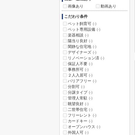
画像あり
動画あり
こだわり条件
ペット飼育可
(-)
ペット専用設備
(-)
楽器相談
(-)
陽当り良好
(-)
閑静な住宅地
(-)
デザイナーズ
(-)
リノベーション済
(-)
保証人不要
(-)
事務所可
(-)
２人入居可
(-)
バリアフリー
(-)
分割可
(-)
分譲タイプ
(-)
管理人常駐
(-)
眺望良好
(-)
二世帯住宅
(-)
フリーレント
(-)
カードキー
(-)
オープンハウス
(-)
外国人可
(-)