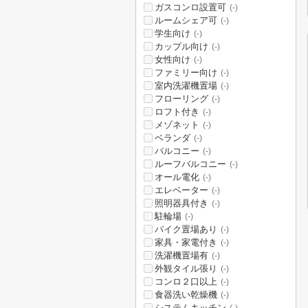
ガスコンロ設置可
(-)
ルームシェア可
(-)
学生向け
(-)
カップル向け
(-)
女性向け
(-)
ファミリー向け
(-)
室内洗濯機置場
(-)
フローリング
(-)
ロフト付き
(-)
メゾネット
(-)
ベランダ
(-)
バルコニー
(-)
ルーフバルコニー
(-)
オール電化
(-)
エレベーター
(-)
照明器具付き
(-)
駐輪場
(-)
バイク置場あり
(-)
家具・家電付き
(-)
洗濯機置場有
(-)
外観タイル張り
(-)
コンロ２口以上
(-)
食器洗い乾燥機
(-)
システムキッチン