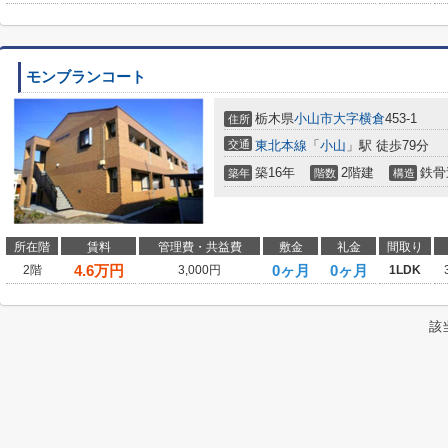
モンブランコート
栃木県
小山市
大字横倉
453-1
住所
交通
東北本線
「
小山
」駅 徒歩79分
築16年
2階建
鉄骨
築年
階数
構造
所在階
賃料
管理費・共益費
敷金
礼金
間取り
4.6
万円
0ヶ月
0ヶ月
2階
3,000円
1LDK
該