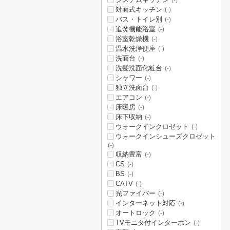
(-)
対面式キッチン
(-)
バス・トイレ別
(-)
追焚機能浴室
(-)
浴室乾燥機
(-)
温水洗浄便座
(-)
洗面台
(-)
洗髪洗面化粧台
(-)
シャワー
(-)
独立洗面台
(-)
エアコン
(-)
床暖房
(-)
床下収納
(-)
ウォークインクロゼット
(-)
ウォークインシューズクロゼット
(-)
収納豊富
(-)
CS
(-)
BS
(-)
CATV
(-)
光ファイバー
(-)
インターネット対応
(-)
オートロック
(-)
TVモニタ付インターホン
(-)