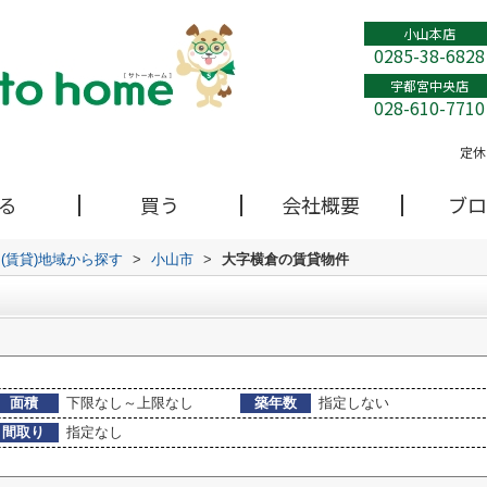
小山本店
0285-38-6828
宇都宮中央店
028-610-7710
定休
る
買う
会社概要
ブロ
(賃貸)地域から探す
>
小山市
>
大字横倉の賃貸物件
面積
下限なし～上限なし
築年数
指定しない
間取り
指定なし