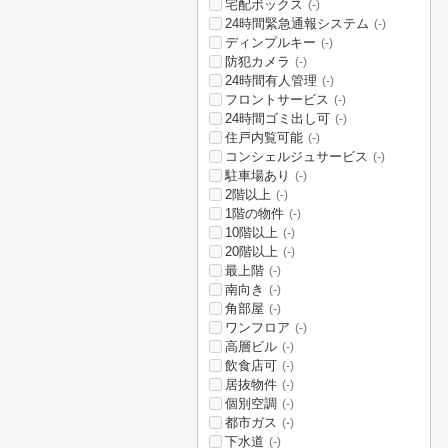
宅配ボックス
(-)
24時間緊急通報システム
(-)
ディンプルキー
(-)
防犯カメラ
(-)
24時間有人管理
(-)
フロントサービス
(-)
24時間ゴミ出し可
(-)
住戸内覧可能
(-)
コンシェルジュサービス
(-)
駐車場あり
(-)
2階以上
(-)
1階の物件
(-)
10階以上
(-)
20階以上
(-)
最上階
(-)
南向き
(-)
角部屋
(-)
ワンフロア
(-)
高層ビル
(-)
飲食店可
(-)
居抜物件
(-)
個別空調
(-)
都市ガス
(-)
下水道
(-)