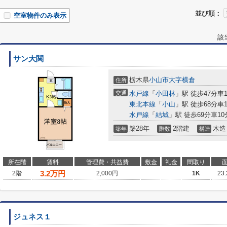
並び順：
空室物件のみ表示
該
サン大関
栃木県
小山市
大字横倉
住所
交通
水戸線
「
小田林
」駅 徒歩47分車10
東北本線
「
小山
」駅 徒歩68分車10
水戸線
「
結城
」駅 徒歩69分車10分
築28年
2階建
木造
築年
階数
構造
所在階
賃料
管理費・共益費
敷金
礼金
間取り
3.2
万円
2階
2,000円
1K
23
ジュネス１