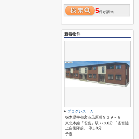
5
件が該当
新着物件
プログレス Ａ
栃木県宇都宮市茂原町９２９－８
東北本線「雀宮」駅 バス6分 「雀宮陸
上自衛隊前」 停歩9分
予定