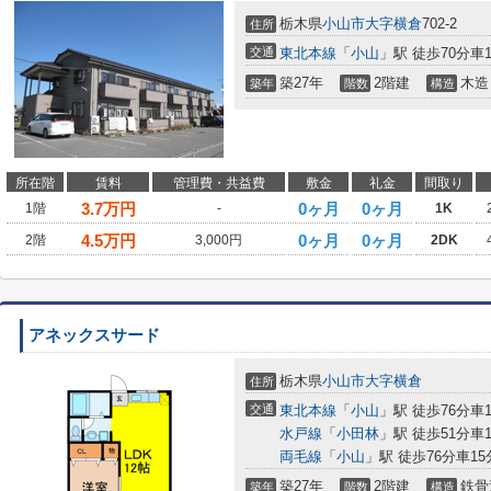
栃木県
小山市
大字横倉
702-2
住所
交通
東北本線
「
小山
」駅 徒歩70分車14
築27年
2階建
木造
築年
階数
構造
所在階
賃料
管理費・共益費
敷金
礼金
間取り
3.7
万円
0ヶ月
0ヶ月
1階
-
1K
4.5
万円
0ヶ月
0ヶ月
2階
3,000円
2DK
アネックスサード
栃木県
小山市
大字横倉
住所
交通
東北本線
「
小山
」駅 徒歩76分車15
水戸線
「
小田林
」駅 徒歩51分車15
両毛線
「
小山
」駅 徒歩76分車15分
築27年
2階建
鉄骨
築年
階数
構造