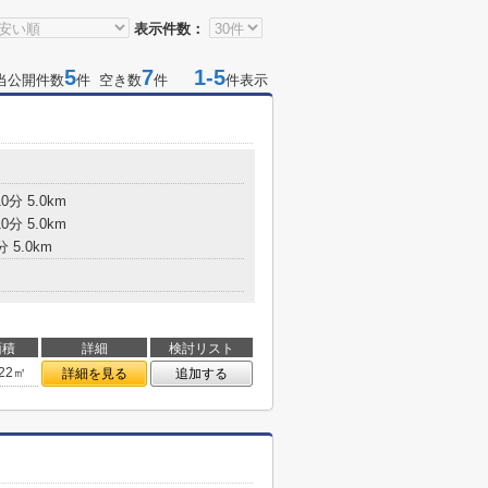
表示件数：
5
7
1-5
当公開件数
件 空き数
件
件表示
分 5.0km
分 5.0km
 5.0km
面積
詳細
検討リスト
.22㎡
詳細を見る
追加する