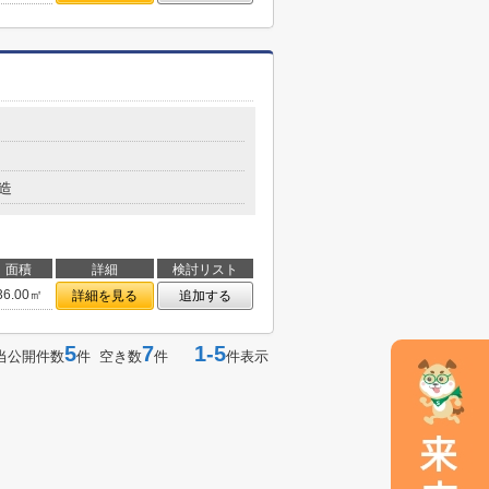
造
面積
詳細
検討リスト
36.00㎡
詳細を見る
追加する
5
7
1-5
当公開件数
件 空き数
件
件表示