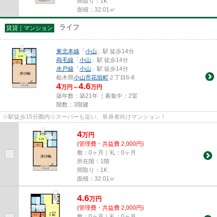
間取り：1K
面積：32.01㎡
ライフ
賃貸｜マンション
東北本線
「
小山
」駅 徒歩14分
両毛線
「
小山
」駅 徒歩14分
水戸線
「
小山
」駅 徒歩14分
栃木県
小山市
花垣町
２丁目6-8
4
4.6
万円～
万円
築年数：築21年 ｜募集中：
2室
階数：3階建
☆駅徒歩15分圏内☆スーパーも近い、単身者向けマンション！
4
万
円
(管理費・共益費 2,000円)
敷：0ヶ月｜礼：0ヶ月
所在階：1階
間取り：1K
面積：32.01㎡
4.6
万
円
(管理費・共益費 2,000円)
敷：0ヶ月｜礼：0ヶ月