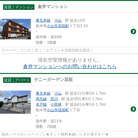
倉井マンション
賃貸｜マンション
東北本線
「
小山
」駅 徒歩12分
栃木県
小山市
花垣町
２丁目2-10
-
築年数：築49年
階数：3階建
スーパー、コンビニ近く！エアコン＆洗面化粧台新品！
現在空室情報がありません。
倉井マンションへのお問い合わせはこちら
サニーガーデン花垣
賃貸｜アパート
東北本線
「
小山
」駅 徒歩21分車5分 1.7km
両毛線
「
思川
」駅 徒歩58分車5分 1.7km
水戸線
「
小田林
」駅 徒歩81分車5分 1.7km
栃木県
小山市
花垣町
１丁目
-
築年数：築21年
階数：2階建
積水ハウスのシャーメゾン★ネット無料★鍵いらずの電子キー★