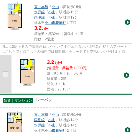
東北本線
「
小山
」駅 徒歩19分
水戸線
「
小山
」駅 徒歩19分
両毛線
「
小山
」駅 徒歩19分
栃木県
小山市
花垣町
１丁目
3.2
万円
築年数：築32年 ｜募集中：
1室
階数：2階建
周辺に2駅あるので電車通勤しやすいです◎落ち着いた街並みが魅力のアパート
はこちらです◎こちらの物件では初期費用をカードでお支払いいただけます◎当
社はお客様のご希望に適した物件...
3.2
万
円
(管理費・共益費 1,000円)
敷：0ヶ月｜礼：0ヶ月
所在階：2階
間取り：1K
面積：23.18㎡
レーベン
賃貸｜マンション
東北本線
「
小山
」駅 徒歩14分
両毛線
「
小山
」駅 徒歩14分
水戸線
「
小山
」駅 徒歩14分
栃木県
小山市
花垣町
２丁目