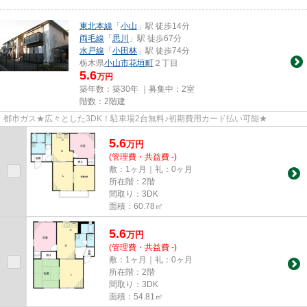
東北本線
「
小山
」駅 徒歩14分
両毛線
「
思川
」駅 徒歩67分
水戸線
「
小田林
」駅 徒歩74分
栃木県
小山市
花垣町
２丁目
5.6
万円
築年数：築30年 ｜募集中：
2室
階数：2階建
都市ガス★広々とした3DK！駐車場2台無料♪初期費用カード払い可能★
5.6
万
円
(管理費・共益費 -)
敷：1ヶ月｜礼：0ヶ月
所在階：2階
間取り：3DK
面積：60.78㎡
5.6
万
円
(管理費・共益費 -)
敷：1ヶ月｜礼：0ヶ月
所在階：2階
間取り：3DK
面積：54.81㎡