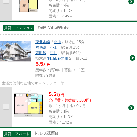
所在階：2階
間取り：1LDK
面積：37.95㎡
Y&M VillaWhite
賃貸｜マンション
東北本線
「
小山
」駅 徒歩15分
両毛線
「
小山
」駅 徒歩15分
両毛線
「
思川
」駅 徒歩69分
栃木県
小山市
花垣町
２丁目6-11
5.5
万円
築年数：築9年 ｜募集中：
1室
階数：3階建
生活に便利な立地です☆シャッター付♪
5.5
万
円
(管理費・共益費 3,000円)
敷：1ヶ月｜礼：0ヶ月
所在階：1階
間取り：1LDK
面積：41.42㎡
ドルフ花垣B
賃貸｜アパート