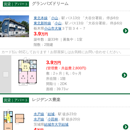
グランパズドリーム
賃貸｜アパート
東北本線
「
小山
」駅 バス13分 「大谷分署前」 停歩6分
東北新幹線
「
小山
」駅 バス13分 「大谷分署前」 停歩6分
栃木県
小山市
犬塚
３丁目３４－７
3.9
万円
築年数：築33年 ｜募集中：
1室
階数：2階建
カード払い対応しております！お部屋探しはお気軽にお問い合わせください。
3.9
万
円
(管理費・共益費 2,800円)
敷：2ヶ月｜礼：0ヶ月
所在階：1階
間取り：2DK
面積：39.73㎡
レジデンス豊楽
賃貸｜アパート
水戸線
「
結城
」駅 徒歩23分
水戸線
「
小田林
」駅 徒歩20分
茨城県
結城市
大字結城
4