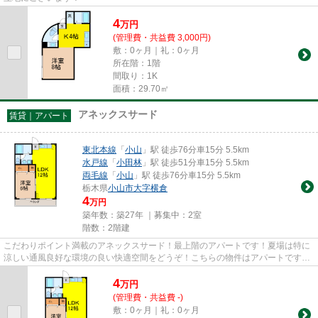
4
万
円
(管理費・共益費 3,000円)
敷：0ヶ月｜礼：0ヶ月
所在階：1階
間取り：1K
面積：29.70㎡
アネックスサード
賃貸｜アパート
東北本線
「
小山
」駅 徒歩76分車15分 5.5km
水戸線
「
小田林
」駅 徒歩51分車15分 5.5km
両毛線
「
小山
」駅 徒歩76分車15分 5.5km
栃木県
小山市
大字横倉
4
万円
築年数：築27年 ｜募集中：
2室
階数：2階建
こだわりポイント満載のアネックスサード！最上階のアパートです！夏場は特に
涼しい通風良好な環境の良い快適空間をどうぞ！こちらの物件はアパートです！
小山市や東北本線小山付近で...
4
万
円
(管理費・共益費 -)
敷：0ヶ月｜礼：0ヶ月