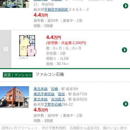
口」 停歩5分
栃木県
宇都宮市
鶴田町
２６６５－２
4.4
万円
築年数：築34年 ｜募集中：
1室
階数：2階建
4.4
万
円
(管理費・共益費 2,200円)
敷：0ヶ月｜礼：0ヶ月
所在階：1階
間取り：1LDK
面積：39.74㎡
ファルコン石橋
賃貸｜マンション
東北本線
「
石橋
」駅 徒歩3分
東武宇都宮線
「
国谷
」駅 徒歩71分
東北本線
「
自治医大
」駅 徒歩62分
栃木県
下野市
石橋
284-12
4.5
万円
築年数：築40年 ｜募集中：
1室
階数：3階建
賃料1ヶ月フリーレント、仲介手数料無料、石橋駅から徒歩3分、隣のいない静か