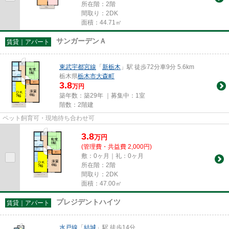
所在階：2階
間取り：2DK
面積：44.71㎡
サンガーデンＡ
賃貸｜アパート
東武宇都宮線
「
新栃木
」駅 徒歩72分車9分 5.6km
栃木県
栃木市
大森町
3.8
万円
築年数：築29年 ｜募集中：
1室
階数：2階建
ペット飼育可・現地待ち合わせ可
3.8
万
円
(管理費・共益費 2,000円)
敷：0ヶ月｜礼：0ヶ月
所在階：2階
間取り：2DK
面積：47.00㎡
プレジデントハイツ
賃貸｜アパート
水戸線
「
結城
」駅 徒歩14分