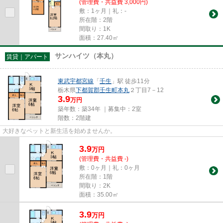
(管理費・共益費 3,000円)
敷：1ヶ月｜礼：-
所在階：2階
間取り：1K
面積：27.40㎡
サンハイツ（本丸）
賃貸｜アパート
東武宇都宮線
「
壬生
」駅 徒歩11分
栃木県
下都賀郡壬生町
本丸
２丁目7－12
3.9
万円
築年数：築34年 ｜募集中：
2室
階数：2階建
大好きなペットと新生活を始めませんか。
3.9
万
円
(管理費・共益費 -)
敷：0ヶ月｜礼：0ヶ月
所在階：1階
間取り：2K
面積：35.00㎡
3.9
万
円