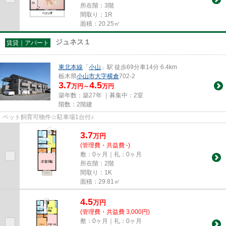
所在階：3階
間取り：1R
面積：20.25㎡
ジュネス１
賃貸｜アパート
東北本線
「
小山
」駅 徒歩69分車14分 6.4km
栃木県
小山市
大字横倉
702-2
3.7
4.5
万円～
万円
築年数：築27年 ｜募集中：
2室
階数：2階建
ペット飼育可物件☆駐車場1台付♪
3.7
万
円
(管理費・共益費 -)
敷：0ヶ月｜礼：0ヶ月
所在階：2階
間取り：1K
面積：29.81㎡
4.5
万
円
(管理費・共益費 3,000円)
敷：0ヶ月｜礼：0ヶ月