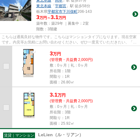
東北本線
「
岡本
」駅 徒歩37分
東北本線
「
宇都宮
」駅 徒歩58分
栃木県
宇都宮市
下川俣町
206-143
3
3.1
万円～
万円
築年数：築29年 ｜募集中：
2室
階数：3階建
こちらは通風良好な物件です。こちらはマンションタイプになります。現在空家
です。内見等お気軽にお問い合わせください。ぜひ一度見ていただきたい、「ヒ
カリマンション」です。宇都...
3
万
円
(管理費・共益費 2,000円)
敷：0ヶ月｜礼：0ヶ月
所在階：1階
間取り：1R
面積：26.80㎡
3.1
万
円
(管理費・共益費 2,000円)
敷：0ヶ月｜礼：0ヶ月
所在階：3階
間取り：1R
面積：25.92㎡
LeLien（ル・リアン）
賃貸｜マンション