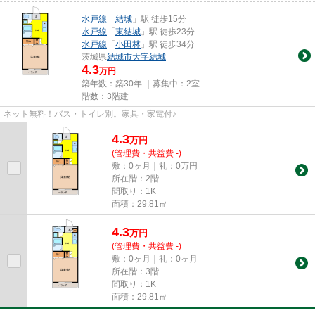
水戸線
「
結城
」駅 徒歩15分
水戸線
「
東結城
」駅 徒歩23分
水戸線
「
小田林
」駅 徒歩34分
茨城県
結城市
大字結城
4.3
万円
築年数：築30年 ｜募集中：
2室
階数：3階建
ネット無料！バス・トイレ別。家具・家電付♪
4.3
万
円
(管理費・共益費 -)
敷：0ヶ月｜礼：0万円
所在階：2階
間取り：1K
面積：29.81㎡
4.3
万
円
(管理費・共益費 -)
敷：0ヶ月｜礼：0ヶ月
所在階：3階
間取り：1K
面積：29.81㎡