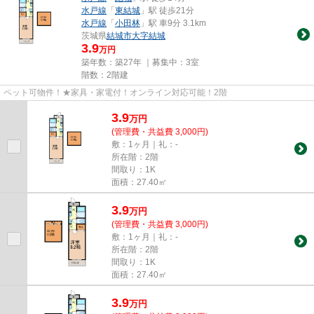
水戸線
「
東結城
」駅 徒歩21分
水戸線
「
小田林
」駅 車9分 3.1km
茨城県
結城市
大字結城
3.9
万円
築年数：築27年 ｜募集中：
3室
階数：2階建
ペット可物件！★家具・家電付！オンライン対応可能！2階
3.9
万
円
(管理費・共益費 3,000円)
敷：1ヶ月｜礼：-
所在階：2階
間取り：1K
面積：27.40㎡
3.9
万
円
(管理費・共益費 3,000円)
敷：1ヶ月｜礼：-
所在階：2階
間取り：1K
面積：27.40㎡
3.9
万
円