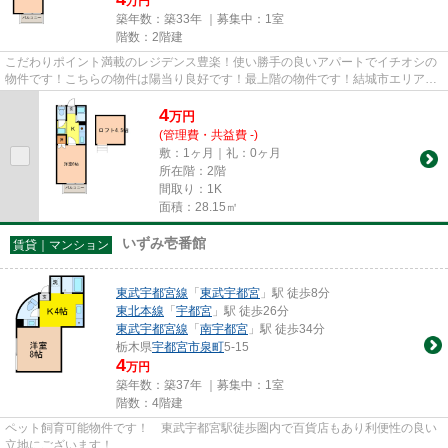
万円
築年数：築33年 ｜募集中：
1室
階数：2階建
こだわりポイント満載のレジデンス豊楽！使い勝手の良いアパートでイチオシの
物件です！こちらの物件は陽当り良好です！最上階の物件です！結城市エリアに
ある賃貸情報のことなら、地...
4
万
円
(管理費・共益費 -)
敷：1ヶ月｜礼：0ヶ月
所在階：2階
間取り：1K
面積：28.15㎡
いずみ壱番館
賃貸｜マンション
東武宇都宮線
「
東武宇都宮
」駅 徒歩8分
東北本線
「
宇都宮
」駅 徒歩26分
東武宇都宮線
「
南宇都宮
」駅 徒歩34分
栃木県
宇都宮市
泉町
5-15
4
万円
築年数：築37年 ｜募集中：
1室
階数：4階建
ペット飼育可能物件です！ 東武宇都宮駅徒歩圏内で百貨店もあり利便性の良い
立地にございます！