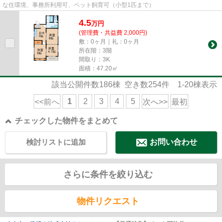
な住環境、事務所利用可、ペット飼育可（小型1匹まで）
4.5
万
円
(管理費・共益費 2,000円)
敷：0ヶ月｜礼：0ヶ月
所在階：3階
間取り：3K
面積：47.20㎡
該当公開件数
186
棟 空き数
254
件
1-20
棟表示
1
2
3
4
5
<<前へ
次へ>>
最初
チェックした物件をまとめて
検討リストに追加
お問い合わせ
さらに条件を絞り込む
物件リクエスト