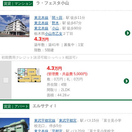
ラ・フェスタ小山
賃貸｜マンション
東北本線
「
間々田
」駅 徒歩11分
東北本線
「
野木
」駅 徒歩67分
東北本線
「
小山
」駅 徒歩90分
栃木県
小山市
乙女
２丁目
4.3
万円
築年数：築41年 ｜募集中：
1室
階数：5階建
初期費用クレジット決済可能☆っペット相談可♪
4.3
万
円
(管理費・共益費 5,000円)
敷：0万円｜礼：0万円
所在階：4階
間取り：2LDK
面積：44.28㎡
エルサティⅠ
賃貸｜アパート
東武宇都宮線
「
東武宇都宮
」駅 バス15分 「富士見小学
校北口」 停歩5分
東北本線
「
宇都宮
」駅 バス20分 「富士見小学校北