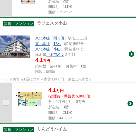
所在階：2階
間取り：1LDK
面積：39.66㎡
ラフェスタ小山
賃貸｜マンション
東北本線
「
間々田
」駅 徒歩11分
東北本線
「
野木
」駅 徒歩67分
東北本線
「
小山
」駅 徒歩90分
栃木県
小山市
乙女
２丁目
4.1
万円
築年数：築41年 ｜募集中：
1室
階数：5階建
ペット飼育時1匹につき＋家賃3,000円、敷金1か月増☆
4.1
万
円
(管理費・共益費 5,000円)
敷：0万円｜礼：0万円
所在階：3階
間取り：2LDK
面積：44.28㎡
りんどうハイム
賃貸｜マンション