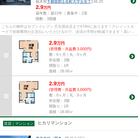
栃木県
下都賀郡壬生町
大字壬生丁
136-25
2.9
万円
築年数：築22年 ｜募集中：
2室
階数：3階建
こちらの物件はセブンイレブン 壬生国谷店まで479mにあります！クレジットカ
ードで初期費用がお支払いいただけるので、決済の手間が軽減できます！高いニ
ーズのある、駅徒歩10分の物件...
2.9
万
円
(管理費・共益費 3,000円)
敷：0ヶ月｜礼：0ヶ月
所在階：2階
間取り：1R
面積：26.00㎡
2.9
万
円
(管理費・共益費 3,000円)
敷：0ヶ月｜礼：0ヶ月
所在階：3階
間取り：1R
面積：16.00㎡
ヒカリマンション
賃貸｜マンション