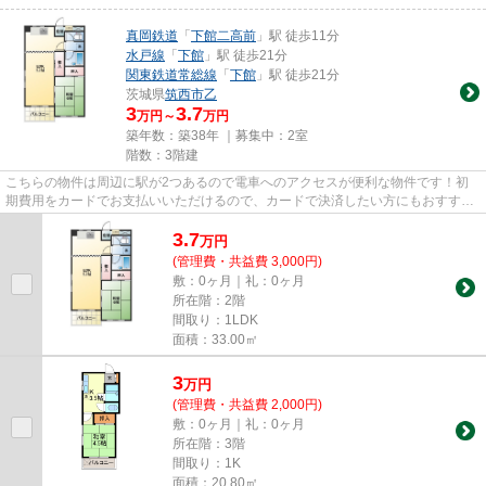
真岡鉄道
「
下館二高前
」駅 徒歩11分
水戸線
「
下館
」駅 徒歩21分
関東鉄道常総線
「
下館
」駅 徒歩21分
茨城県
筑西市
乙
3
3.7
万円～
万円
築年数：築38年 ｜募集中：
2室
階数：3階建
こちらの物件は周辺に駅が2つあるので電車へのアクセスが便利な物件です！初
期費用をカードでお支払いいただけるので、カードで決済したい方にもおすすめ
です！こちらはマンションタイ...
3.7
万
円
(管理費・共益費 3,000円)
敷：0ヶ月｜礼：0ヶ月
所在階：2階
間取り：1LDK
面積：33.00㎡
3
万
円
(管理費・共益費 2,000円)
敷：0ヶ月｜礼：0ヶ月
所在階：3階
間取り：1K
面積：20.80㎡