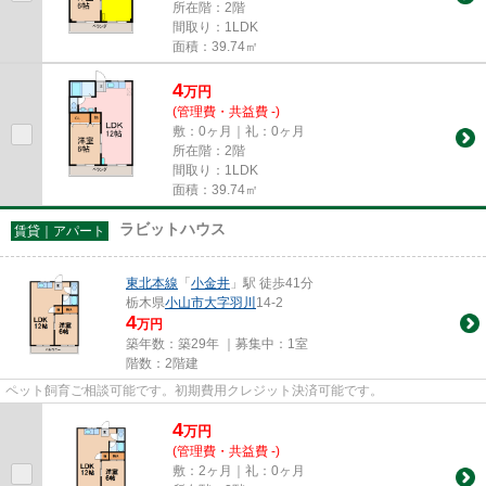
所在階：2階
間取り：1LDK
面積：39.74㎡
4
万
円
(管理費・共益費 -)
敷：0ヶ月｜礼：0ヶ月
所在階：2階
間取り：1LDK
面積：39.74㎡
ラビットハウス
賃貸｜アパート
東北本線
「
小金井
」駅 徒歩41分
栃木県
小山市
大字羽川
14-2
4
万円
築年数：築29年 ｜募集中：
1室
階数：2階建
ペット飼育ご相談可能です。初期費用クレジット決済可能です。
4
万
円
(管理費・共益費 -)
敷：2ヶ月｜礼：0ヶ月