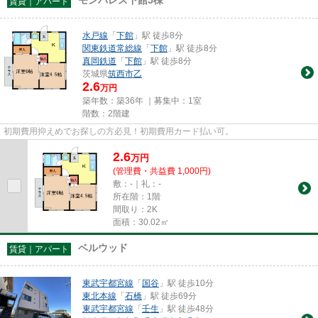
賃貸｜アパート
水戸線
「
下館
」駅 徒歩8分
関東鉄道常総線
「
下館
」駅 徒歩8分
真岡鉄道
「
下館
」駅 徒歩8分
茨城県
筑西市
乙
2.6
万円
築年数：築36年 ｜募集中：
1室
階数：2階建
初期費用抑えめでお探しの方必見！初期費用カード払い可。
2.6
万
円
(管理費・共益費 1,000円)
敷：-｜礼：-
所在階：1階
間取り：2K
面積：30.02㎡
ベルウッド
賃貸｜アパート
東武宇都宮線
「
国谷
」駅 徒歩10分
東北本線
「
石橋
」駅 徒歩69分
東武宇都宮線
「
壬生
」駅 徒歩48分