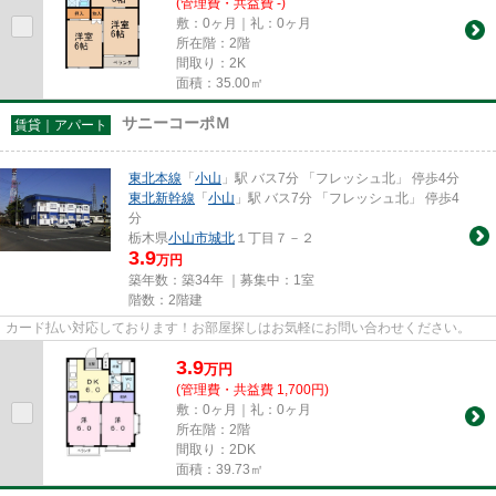
(管理費・共益費 -)
敷：0ヶ月｜礼：0ヶ月
所在階：2階
間取り：2K
面積：35.00㎡
サニーコーポＭ
賃貸｜アパート
東北本線
「
小山
」駅 バス7分 「フレッシュ北」 停歩4分
東北新幹線
「
小山
」駅 バス7分 「フレッシュ北」 停歩4
分
栃木県
小山市
城北
１丁目７－２
3.9
万円
築年数：築34年 ｜募集中：
1室
階数：2階建
カード払い対応しております！お部屋探しはお気軽にお問い合わせください。
3.9
万
円
(管理費・共益費 1,700円)
敷：0ヶ月｜礼：0ヶ月
所在階：2階
間取り：2DK
面積：39.73㎡