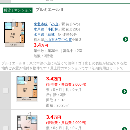
プルミエールⅡ
賃貸｜マンション
東北本線
「
小山
」駅 徒歩52分
水戸線
「
小田林
」駅 徒歩28分
水戸線
「
結城
」駅 徒歩46分
栃木県
小山市
大字中久喜
446-3
3.4
万円
築年数：築30年 ｜募集中：
2室
階数：3階建
プルミエールⅡ：東北本線小山にも近くて便利！ゴミ出しの負担が軽減できる敷
地内ごみ置き場付き物件です！最上階のマンションです！初期費用はカードで決
済いただけます！小山市エリア...
3.4
万
円
(管理費・共益費 2,000円)
敷：0ヶ月｜礼：0ヶ月
所在階：3階
間取り：1R
面積：20.25㎡
3.4
万
円
(管理費・共益費 2,000円)
敷：0ヶ月｜礼：0ヶ月