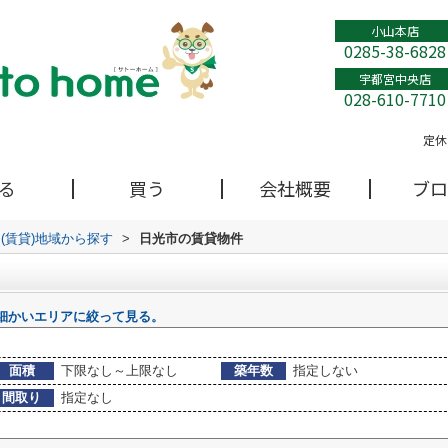
小山本店
0285-38-6828
宇都宮中央店
028-610-7710
定休
る
買う
会社概要
ブロ
(賃貸)地域から探す
>
日光市の賃貸物件
細かいエリアに絞って見る。
面積
下限なし～上限なし
築年数
指定しない
間取り
指定なし