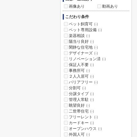
画像あり
動画あり
こだわり条件
ペット飼育可
(-)
ペット専用設備
(-)
楽器相談
(-)
陽当り良好
(-)
閑静な住宅地
(-)
デザイナーズ
(-)
リノベーション済
(-)
保証人不要
(-)
事務所可
(-)
２人入居可
(-)
バリアフリー
(-)
分割可
(-)
分譲タイプ
(-)
管理人常駐
(-)
眺望良好
(-)
二世帯住宅
(-)
フリーレント
(-)
カードキー
(-)
オープンハウス
(-)
外国人可
(-)