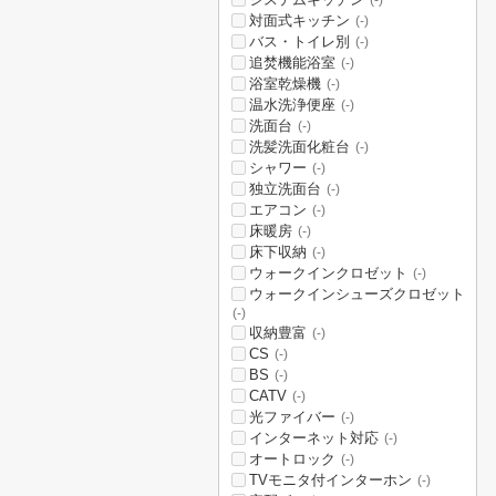
(-)
対面式キッチン
(-)
バス・トイレ別
(-)
追焚機能浴室
(-)
浴室乾燥機
(-)
温水洗浄便座
(-)
洗面台
(-)
洗髪洗面化粧台
(-)
シャワー
(-)
独立洗面台
(-)
エアコン
(-)
床暖房
(-)
床下収納
(-)
ウォークインクロゼット
(-)
ウォークインシューズクロゼット
(-)
収納豊富
(-)
CS
(-)
BS
(-)
CATV
(-)
光ファイバー
(-)
インターネット対応
(-)
オートロック
(-)
TVモニタ付インターホン
(-)