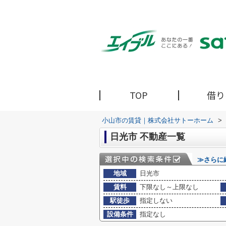
TOP
借り
小山市の賃貸｜株式会社サトーホーム
>
日光市 不動産一覧
≫さらに
地域
日光市
賃料
下限なし～上限なし
駅徒歩
指定しない
設備条件
指定なし