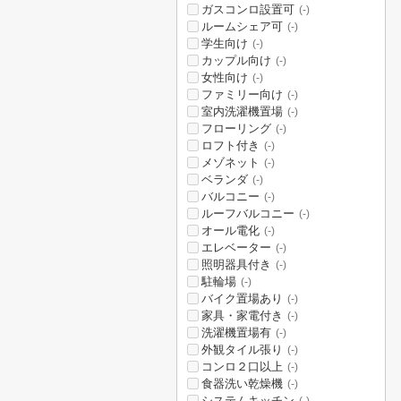
ガスコンロ設置可
(-)
ルームシェア可
(-)
学生向け
(-)
カップル向け
(-)
女性向け
(-)
ファミリー向け
(-)
室内洗濯機置場
(-)
フローリング
(-)
ロフト付き
(-)
メゾネット
(-)
ベランダ
(-)
バルコニー
(-)
ルーフバルコニー
(-)
オール電化
(-)
エレベーター
(-)
照明器具付き
(-)
駐輪場
(-)
バイク置場あり
(-)
家具・家電付き
(-)
洗濯機置場有
(-)
外観タイル張り
(-)
コンロ２口以上
(-)
食器洗い乾燥機
(-)
システムキッチン