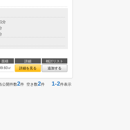
1分
分
分
面積
詳細
検討リスト
39.60㎡
詳細を見る
追加する
2
2
1-2
当公開件数
件 空き数
件
件表示