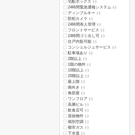
宅配ボックス
(-)
24時間緊急通報システム
(-)
ディンプルキー
(-)
防犯カメラ
(-)
24時間有人管理
(-)
フロントサービス
(-)
24時間ゴミ出し可
(-)
住戸内覧可能
(-)
コンシェルジュサービス
(-)
駐車場あり
(-)
2階以上
(-)
1階の物件
(-)
10階以上
(-)
20階以上
(-)
最上階
(-)
南向き
(-)
角部屋
(-)
ワンフロア
(-)
高層ビル
(-)
飲食店可
(-)
居抜物件
(-)
個別空調
(-)
都市ガス
(-)
下水道
(-)