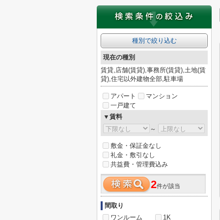
種別で絞り込む
現在の種別
賃貸,店舗(賃貸),事務所(賃貸),土地(賃
貸),住宅以外建物全部,駐車場
アパート
マンション
一戸建て
▼賃料
～
敷金・保証金なし
礼金・敷引なし
共益費・管理費込み
2
件が該当
間取り
ワンルーム
1K