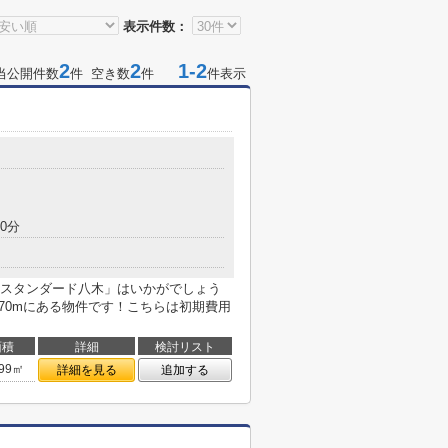
表示件数：
2
2
1-2
当公開件数
件 空き数
件
件表示
0分
スタンダード八木」はいかがでしょう
70mにある物件です！こちらは初期費用
面積
詳細
検討リスト
.99㎡
詳細を見る
追加する