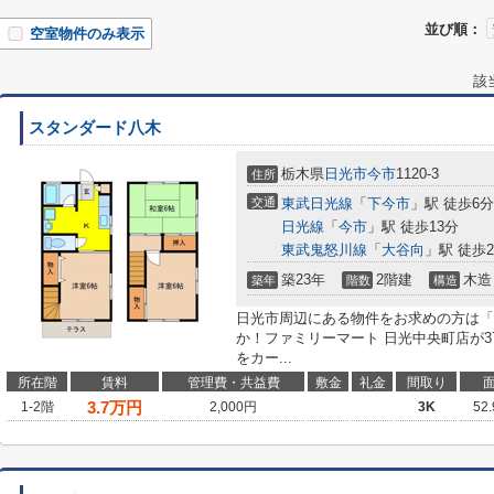
並び順：
空室物件のみ表示
該
スタンダード八木
栃木県
日光市
今市
1120-3
住所
交通
東武日光線
「
下今市
」駅 徒歩6分
日光線
「
今市
」駅 徒歩13分
東武鬼怒川線
「
大谷向
」駅 徒歩2
築23年
2階建
木造
築年
階数
構造
日光市周辺にある物件をお求めの方は「
か！ファミリーマート 日光中央町店が3
をカー...
所在階
賃料
管理費・共益費
敷金
礼金
間取り
3.7
万円
1-2階
2,000円
3K
52