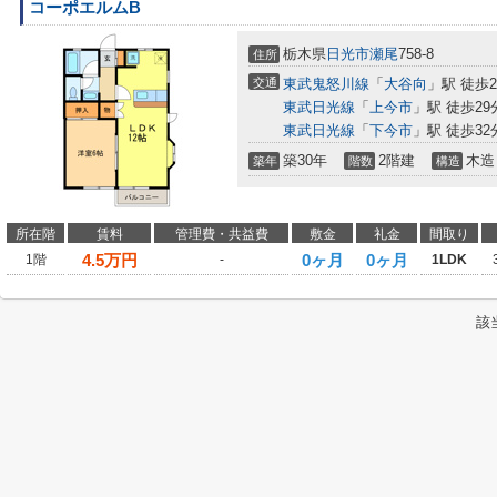
コーポエルムB
栃木県
日光市
瀬尾
758-8
住所
交通
東武鬼怒川線
「
大谷向
」駅 徒歩2
東武日光線
「
上今市
」駅 徒歩29
東武日光線
「
下今市
」駅 徒歩32
築30年
2階建
木造
築年
階数
構造
所在階
賃料
管理費・共益費
敷金
礼金
間取り
4.5
万円
0ヶ月
0ヶ月
1階
-
1LDK
該