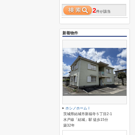
2
件が該当
新着物件
ホシノホームⅠ
茨城県結城市新福寺５丁目2-1
水戸線「結城」駅 徒歩15分
築32年