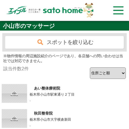
小山市のマッサージ
スポットを絞り込む
※物件情報の周辺施設紹介のページであり、各店舗への問い合わせは当
社では対応できません。
該当件数
2
件
あい整体療術院
栃木県小山市駅東通り２丁目
-
秋田整骨院
栃木県小山市大字横倉新田
-