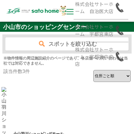
株式会社サトーホ
ーム 自治医大店
株式会社サトーホ
小山市のショッピングセンター
ーム 宇都宮東店
スポットを絞り込む
株式会社サトーホ
ーム 宇都宮中央
※物件情報の周辺施設紹介のページであり、各店舗への問い合わせは当
店
社では対応できません。
該当件数
3
件
小山羽川ショッピングモール