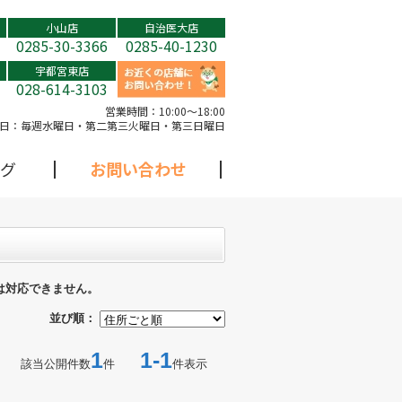
小山店
自治医大店
0285-30-3366
0285-40-1230
宇都宮東店
028-614-3103
営業時間：
10:00～18:00
日：
毎週水曜日・第二第三火曜日・第三日曜日
グ
お問い合わせ
は対応できません。
並び順：
1
1-1
該当公開件数
件
件表示