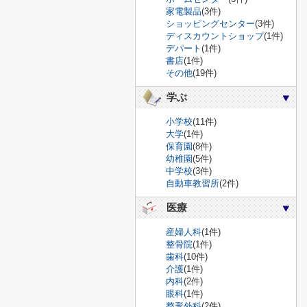
家電製品
(3件)
ショッピングセンター
(3件)
ディスカウントショップ
(1件)
デパート
(1件)
書店
(1件)
その他
(19件)
学ぶ
小学校
(11件)
大学
(1件)
保育園
(8件)
幼稚園
(5件)
中学校
(3件)
自動車教習所
(2件)
医療
産婦人科
(1件)
整骨院
(1件)
歯科
(10件)
介護
(1件)
内科
(2件)
眼科
(1件)
整形外科
(2件)