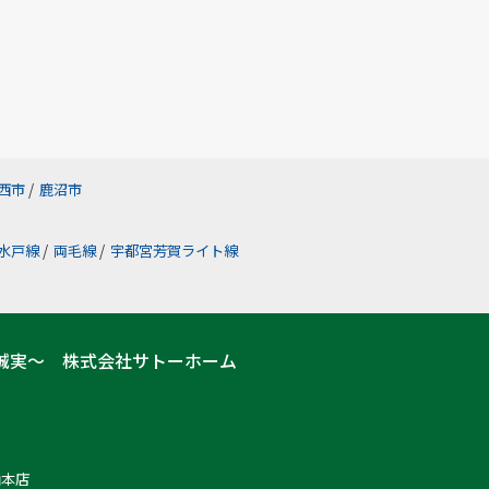
西市
/
鹿沼市
水戸線
/
両毛線
/
宇都宮芳賀ライト線
誠実～ 株式会社サトーホーム
山本店