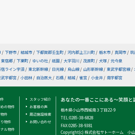
市
/
下野市
/
結城市
/
下都賀郡壬生町
/
河内郡上三川町
/
栃木市
/
真岡市
/
筑
東宿郷
/
下栗町
/
ゆいの杜
/
祇園
/
大字羽川
/
茂原町
/
犬塚
/
元今泉
新宿ライン宇須
/
東北新幹線
/
日光線
/
烏山線
/
山形新幹線
/
東武宇都宮線
/
東武宇都宮
/
小田林
/
自治医大
/
石橋
/
結城
/
雀宮
/
小金井
/
南宇都宮
あなたの一番ここにある～笑顔と
物件
スタッフ紹介
安めの物件
お客様の声
栃木県小山市西城南３丁目22-9
料物件
周辺施設検索
TEL:0285-38-6828
有り物件
お問い合わせ
FAX:0285-38-9381
ジナル物件
Copyright(c) 株式会社サトーホーム 小