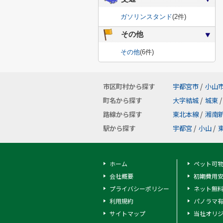
ガソリンスタンド
(2件)
その他
その他
(6件)
市区町村から探す
宇都宮市
/
小山
町名から探す
大字結城
/
城東
/
路線から探す
東北本線
/
湘南
駅から探す
宇都宮
/
小山
/
ホーム
ペット可
会社概要
初期費用
プライバシーポリシー
ネット無
利用規約
パノラマ
サイトマップ
当社オリ