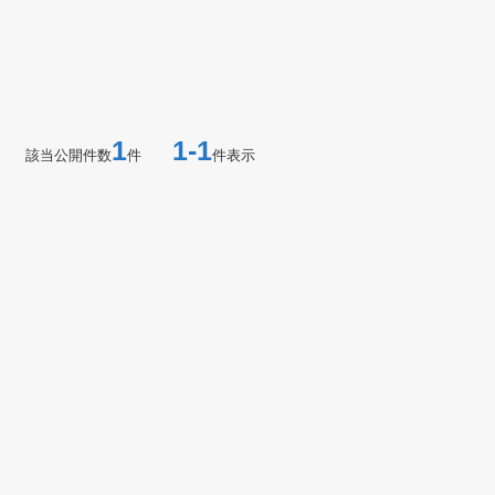
1
1-1
該当公開件数
件
件表示