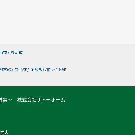
西市
/
鹿沼市
都宮線
/
両毛線
/
宇都宮芳賀ライト線
誠実～ 株式会社サトーホーム
山本店