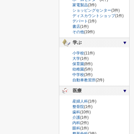
家電製品
(3件)
ショッピングセンター
(3件)
ディスカウントショップ
(1件)
デパート
(1件)
書店
(1件)
その他
(19件)
学ぶ
小学校
(11件)
大学
(1件)
保育園
(8件)
幼稚園
(5件)
中学校
(3件)
自動車教習所
(2件)
医療
産婦人科
(1件)
整骨院
(1件)
歯科
(10件)
介護
(1件)
内科
(2件)
眼科
(1件)
整形外科
(2件)