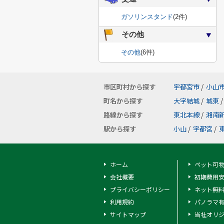
ガソリンスタンド
(2件)
その他
その他
(6件)
市区町村から探す
宇都宮市
/
小山
町名から探す
大字結城
/
城東
/
路線から探す
東北本線
/
湘南
駅から探す
小山
/
宇都宮
/
ホーム
ペット可
会社概要
初期費用
プライバシーポリシー
ネット無
利用規約
パノラマ
サイトマップ
当社オリ