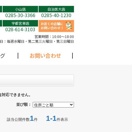
小山店
自治医大店
0285-30-3366
0285-40-1230
宇都宮東店
028-614-3103
営業時間：
10:00～18:00
日：
毎週水曜日・第二第三火曜日・第三日曜日
グ
お問い合わせ
は対応できません。
並び順：
1
1-1
該当公開件数
件
件表示