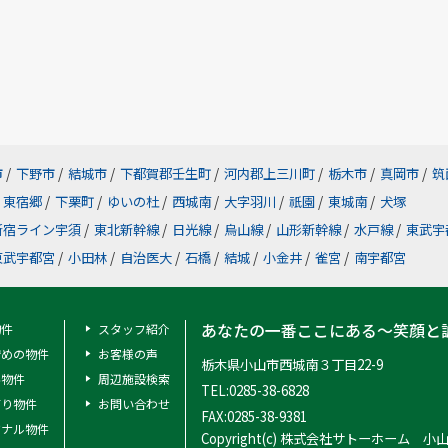
市
/
下野市
/
結城市
/
下都賀郡壬生町
/
河内郡上三川町
/
栃木市
/
真岡市
/
筑
東宿郷
/
下栗町
/
ゆいの杜
/
西城南
/
大字羽川
/
祇園
/
東城南
/
犬塚
新宿ライン宇須
/
東北新幹線
/
日光線
/
烏山線
/
山形新幹線
/
水戸線
/
東武宇
東武宇都宮
/
小田林
/
自治医大
/
石橋
/
結城
/
小金井
/
雀宮
/
南宇都宮
あなたの一番ここにある～笑顔と
物件
スタッフ紹介
安めの物件
お客様の声
栃木県小山市西城南３丁目22-9
料物件
周辺施設検索
TEL:0285-38-6828
有り物件
お問い合わせ
FAX:0285-38-9381
ジナル物件
Copyright(c) 株式会社サトーホーム 小