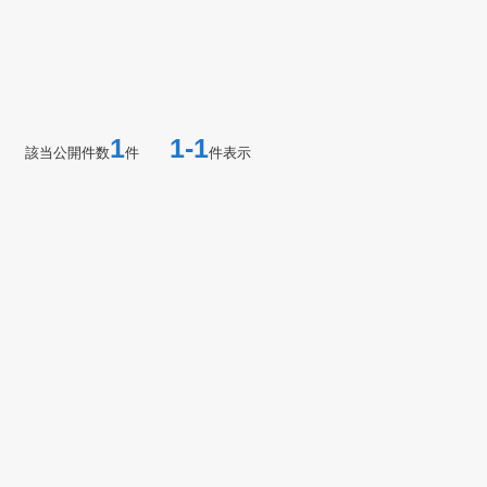
1
1-1
該当公開件数
件
件表示