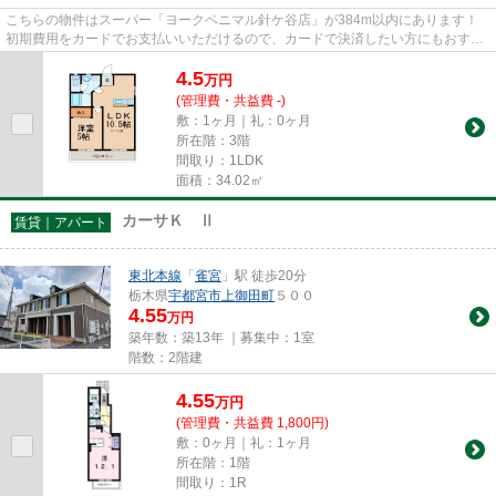
こちらの物件はスーパー「ヨークベニマル針ケ谷店」が384m以内にあります！
初期費用をカードでお支払いいただけるので、カードで決済したい方にもおすす
めです！忙しい朝に遠くまでゴ...
4.5
万
円
(管理費・共益費 -)
敷：1ヶ月｜礼：0ヶ月
所在階：3階
間取り：1LDK
面積：34.02㎡
カーサＫ Ⅱ
賃貸｜アパート
東北本線
「
雀宮
」駅 徒歩20分
栃木県
宇都宮市
上御田町
５００
4.55
万円
築年数：築13年 ｜募集中：
1室
階数：2階建
4.55
万
円
(管理費・共益費 1,800円)
敷：0ヶ月｜礼：1ヶ月
所在階：1階
間取り：1R