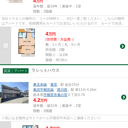
4
万円
築年数：築19年 ｜募集中：
1室
階数：2階建
当社イチオシの物件の「コーポMIMⅡ」。ぜひ一度ご覧ください。こちらの物件
はアパートです。初期費用をカードでお支払いいただけるので、カードで決済し
たい方にもおすすめです。こち...
4
万
円
(管理費・共益費 -)
敷：1ヶ月｜礼：0ヶ月
所在階：2階
間取り：1LDK
面積：45.00㎡
ラシットハウス
賃貸｜アパート
東北本線
「
雀宮
」駅 徒歩15分
東武宇都宮線
「
西川田
」駅 車11分 4.2km
栃木県
宇都宮市
雀の宮
６丁目3-79
4.2
万円
築年数：築31年 ｜募集中：
2室
階数：2階建
☆気になる物件はサトーホーム宇都宮中央店へご連絡ください☆