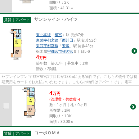
間取り：2K
面積：41.31㎡
サンシャイン・ハイツ
賃貸｜アパート
東北本線
「
雀宮
」駅 徒歩7分
東武宇都宮線
「
西川田
」駅 徒歩52分
東武宇都宮線
「
安塚
」駅 徒歩48分
栃木県
宇都宮市
雀の宮
５丁目5-6
4
万円
築年数：築31年 ｜募集中：
1室
階数：2階建
セブンイレブン 宇都宮雀宮1丁目店が188mにある物件です。こちらの物件では初
期費用をカードでお支払いいただけます。こちらの物件はアパートです。電車移
動の多い方に嬉しい駅から徒...
4
万
円
(管理費・共益費 -)
敷：1ヶ月｜礼：0ヶ月
所在階：1階
間取り：1DK
面積：30.00㎡
コーポＯＭＡ
賃貸｜アパート