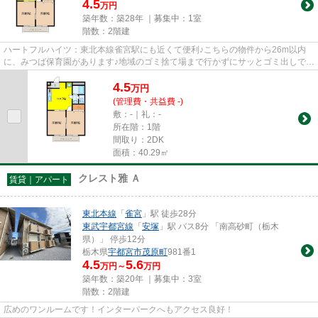
4.5
万円
築年数：築28年 ｜募集中：
1室
階数：2階建
ハートフルハイツ：東北本線雀宮駅にも近くて便利♪こちらの物件から26m以内
に、みつば保育園があります♪地域のゴミ捨て場まで行かずにサッとゴミ出しでき
るように、共用部にゴミ捨て場...
4.5
万
円
(管理費・共益費 -)
敷：-｜礼：-
所在階：1階
間取り：2DK
面積：40.29㎡
クレスト雅 Ａ
賃貸｜アパート
東北本線
「
雀宮
」駅 徒歩28分
東武宇都宮線
「
安塚
」駅 バス8分 「南高砂町（栃木
県）」 停歩12分
栃木県
宇都宮市
茂原町
981番1
4.5
5.6
万円～
万円
築年数：築20年 ｜募集中：
3室
階数：2階建
広めのワンルームです！インターパークへもアクセス良好！