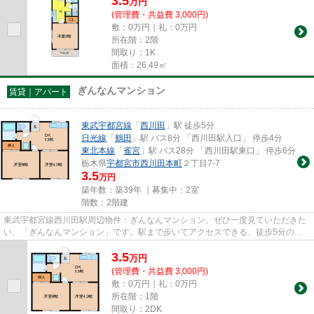
3.5
万
円
(管理費・共益費 3,000円)
敷：0万円｜礼：0万円
所在階：2階
間取り：1K
面積：26.49㎡
ぎんなんマンション
賃貸｜アパート
東武宇都宮線
「
西川田
」駅 徒歩5分
日光線
「
鶴田
」駅 バス8分 「西川田駅入口」 停歩4分
東北本線
「
雀宮
」駅 バス28分 「西川田駅東口」 停歩6分
栃木県
宇都宮市
西川田本町
２丁目7-7
3.5
万円
築年数：築39年 ｜募集中：
2室
階数：2階建
東武宇都宮線西川田駅周辺物件：ぎんなんマンション。ぜひ一度見ていただきた
い、「ぎんなんマンション」です。駅まで歩いてアクセスできる、徒歩5分の距
離に立地する物件です。眺望良...
3.5
万
円
(管理費・共益費 3,000円)
敷：0万円｜礼：0万円
所在階：1階
間取り：2DK