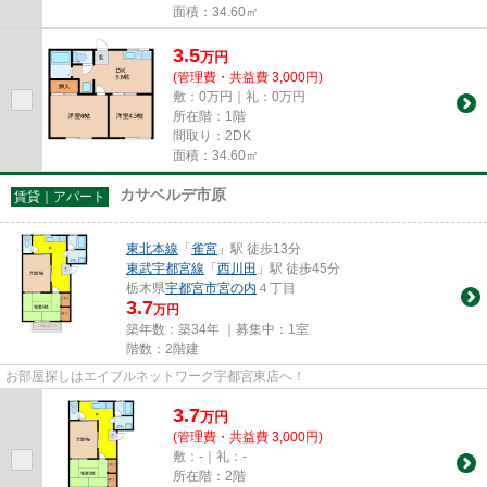
面積：34.60㎡
3.5
万
円
(管理費・共益費 3,000円)
敷：0万円｜礼：0万円
所在階：1階
間取り：2DK
面積：34.60㎡
カサベルデ市原
賃貸｜アパート
東北本線
「
雀宮
」駅 徒歩13分
東武宇都宮線
「
西川田
」駅 徒歩45分
栃木県
宇都宮市
宮の内
４丁目
3.7
万円
築年数：築34年 ｜募集中：
1室
階数：2階建
お部屋探しはエイブルネットワーク宇都宮東店へ！
3.7
万
円
(管理費・共益費 3,000円)
敷：-｜礼：-
所在階：2階