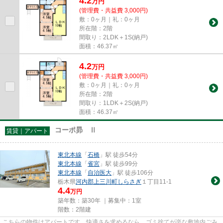
4.2
万
円
(管理費・共益費 3,000円)
敷：0ヶ月｜礼：0ヶ月
所在階：2階
間取り：2LDK＋1S(納戸)
面積：46.37㎡
4.2
万
円
(管理費・共益費 3,000円)
敷：0ヶ月｜礼：0ヶ月
所在階：2階
間取り：1LDK＋2S(納戸)
面積：46.37㎡
コーポ昴 Ⅱ
賃貸｜アパート
東北本線
「
石橋
」駅 徒歩54分
東北本線
「
雀宮
」駅 徒歩99分
東北本線
「
自治医大
」駅 徒歩106分
栃木県
河内郡上三川町
しらさぎ
１丁目11-1
4.4
万円
築年数：築30年 ｜募集中：
1室
階数：2階建
こちらの物件はアパートです。快適さを求めるなら、ゴミ捨てが楽な敷地内ごみ