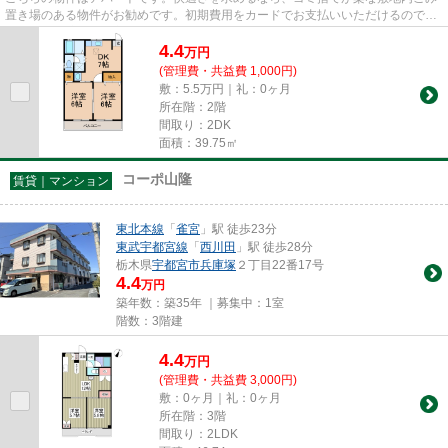
置き場のある物件がお勧めです。初期費用をカードでお支払いいただけるので、
カードで決済したい方にもお...
4.4
万
円
(管理費・共益費 1,000円)
敷：5.5万円｜礼：0ヶ月
所在階：2階
間取り：2DK
面積：39.75㎡
コーポ山隆
賃貸｜マンション
東北本線
「
雀宮
」駅 徒歩23分
東武宇都宮線
「
西川田
」駅 徒歩28分
栃木県
宇都宮市
兵庫塚
２丁目22番17号
4.4
万円
築年数：築35年 ｜募集中：
1室
階数：3階建
4.4
万
円
(管理費・共益費 3,000円)
敷：0ヶ月｜礼：0ヶ月
所在階：3階
間取り：2LDK