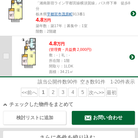
「湘南新宿ライン宇都宮線横須賀線」バス停下車 徒歩8
分
栃木県
宇都宮市
茂原町
913番1
4.8
万円
築年数：築17年 ｜募集中：
1室
階数：2階建
4.8
万
円
(管理費・共益費 2,000円)
敷：-｜礼：-
所在階：1階
間取り：1LDK
面積：34.21㎡
該当公開件数
90
件 空き数
91
件
1-20
件表示
1
2
3
4
5
<<前へ
次へ>>
最初
チェックした物件をまとめて
検討リストに追加
お問い合わせ
さらに条件を絞り込む