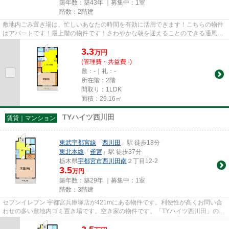
築年数：築43年 ｜募集中：
1室
階数：2階建
敷地内ごみ置き場は、忙しいあなたの時間を有効に活用できます！こちらの物件
はアパートです！最上階の物件です！さわやかな朝を迎えることのできる通風良
好な物件！できるだけ早めに...
3.3
万
円
(管理費・共益費 -)
敷：-｜礼：-
所在階：2階
間取り：1LDK
面積：29.16㎡
TYハイツ西川田
賃貸｜マンション
東武宇都宮線
「
西川田
」駅 徒歩18分
東北本線
「
雀宮
」駅 徒歩37分
栃木県
宇都宮市
西川田南
２丁目12-2
3.5
万円
築年数：築29年 ｜募集中：
1室
階数：3階建
セブンイレブン 宇都宮兵庫塚店が421mにある物件です。利便性が高くお問い合
わせの多い敷地内ゴミ置き場です。空き家の物件です。「TYハイツ西川田」のこ
こがイチオシ。サトーホーム ...