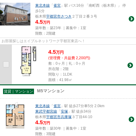
東北本線
「
雀宮
」駅 バス16分 「南町西（栃木県）」 停
歩1分
栃木県
宇都宮市
さつき
２丁目２番３号
4.5
万円
築年数：築23年 ｜募集中：
1室
階数：2階建
お部屋探しはエイブルネットワーク宇都宮東店へ！
4.5
万
円
(管理費・共益費 2,200円)
敷：0ヶ月｜礼：0ヶ月
所在階：2階
間取り：1LDK
面積：41.98㎡
M5マンション
賃貸｜マンション
東北本線
「
雀宮
」駅 徒歩27分車5分 2.0km
東武宇都宮線
「
安塚
」駅 徒歩34分
栃木県
宇都宮市
兵庫塚
３丁目44-10
4.5
万円
築年数：築30年 ｜募集中：
1室
階数：3階建