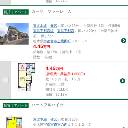
面積：46.74㎡
カーサ ソラーレ Ａ
賃貸｜アパート
東北本線
「
雀宮
」駅 バス15分 「台新田神社前」 停歩5分
東武宇都宮線
「
東武宇都宮
」駅 バス20分 「台新田神社
前」 停歩5分
栃木県
宇都宮市
上横田町
８８５－２
4.45
万円
築年数：築17年 ｜募集中：
1室
階数：2階建
4.45
万
円
(管理費・共益費 1,800円)
敷：0ヶ月｜礼：1ヶ月
所在階：1階
間取り：1LDK
面積：37.13㎡
ハートフルハイツ
賃貸｜アパート
東北本線
「
雀宮
」駅 徒歩26分
栃木県
宇都宮市
宮の内
１丁目１２－７