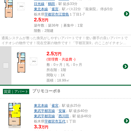
日光線
「
鶴田
」駅 徒歩33分
東北本線
「
雀宮
」駅 バス22分 「龍泉院」 停歩5分
栃木県
宇都宮市
江曽島
１丁目1-7
2.5
万円
築年数：築36年 ｜募集中：
1室
階数：2階建
通風システムが整った換気がしやすいアパートです！使い勝手の良いアパートで
イチオシの物件です！現在空家の物件です！「宇都宮第9」のここがイチオシ！
当社は宇都宮市にある東武宇都...
2.5
万
円
(管理費・共益費 -)
敷：0ヶ月｜礼：0ヶ月
所在階：1階
間取り：1K
面積：18.99㎡
プリモコーポＢ
賃貸｜アパート
東北本線
「
雀宮
」駅 徒歩25分
東武宇都宮線
「
安塚
」駅 徒歩40分
東武宇都宮線
「
西川田
」駅 徒歩46分
栃木県
宇都宮市
五代
１丁目
3.3
万円