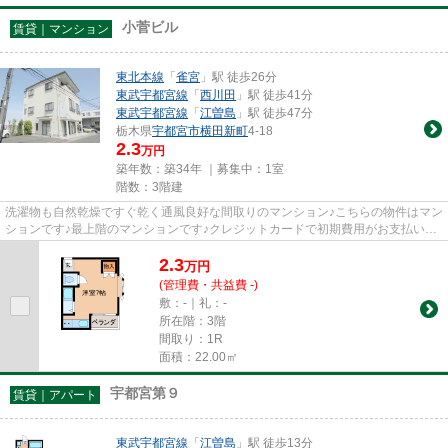
小菅ビル
賃貸｜マンション
東北本線
「
雀宮
」駅 徒歩26分
東武宇都宮線
「
西川田
」駅 徒歩41分
東武宇都宮線
「
江曽島
」駅 徒歩47分
栃木県
宇都宮市
横田新町
4-18
2.3
万円
築年数：築34年 ｜募集中：
1室
階数：3階建
洗濯物も自然乾燥ですぐ乾く通風良好な間取りのマンション♪こちらの物件はマン
ションです♪最上階のマンションです♪クレジットカードで初期費用がお支払いい
ただけるので、決済の手間が...
2.3
万
円
(管理費・共益費 -)
敷：-｜礼：-
所在階：3階
間取り：1R
面積：22.00㎡
宇都宮第９
賃貸｜アパート
東武宇都宮線
「
江曽島
」駅 徒歩13分