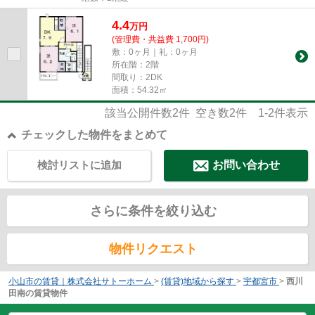
4.4
万
円
(管理費・共益費 1,700円)
敷：0ヶ月｜礼：0ヶ月
所在階：2階
間取り：2DK
面積：54.32㎡
該当公開件数
2
件 空き数
2
件
1-2
件表示
チェックした物件をまとめて
検討リストに追加
お問い合わせ
さらに条件を絞り込む
物件リクエスト
小山市の賃貸｜株式会社サトーホーム
>
(賃貸)地域から探す
>
宇都宮市
>
西川
田南の賃貸物件