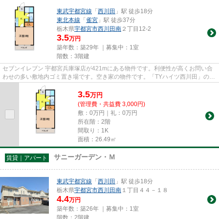
東武宇都宮線
「
西川田
」駅 徒歩18分
東北本線
「
雀宮
」駅 徒歩37分
栃木県
宇都宮市
西川田南
２丁目12-2
3.5
万円
築年数：築29年 ｜募集中：
1室
階数：3階建
セブンイレブン 宇都宮兵庫塚店が421mにある物件です。利便性が高くお問い合
わせの多い敷地内ゴミ置き場です。空き家の物件です。「TYハイツ西川田」のこ
こがイチオシ。サトーホーム ...
3.5
万
円
(管理費・共益費 3,000円)
敷：0万円｜礼：0万円
所在階：2階
間取り：1K
面積：26.49㎡
サニーガーデン・Ｍ
賃貸｜アパート
東武宇都宮線
「
西川田
」駅 徒歩18分
栃木県
宇都宮市
西川田南
１丁目４４－１８
4.4
万円
築年数：築26年 ｜募集中：
1室
階数：2階建