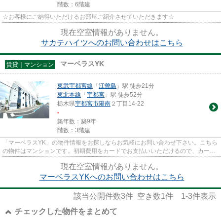
階数：6階建
☆お客様にご納得いただけるお部屋ご紹介させていただきます☆
現在空室情報がありません。
サカテハイツへのお問い合わせはこちら
マーベラスYK
賃貸｜マンション
東武宇都宮線
「
江曽島
」駅 徒歩21分
東北本線
「
宇都宮
」駅 徒歩52分
栃木県
宇都宮市
陽南
２丁目14-22
-
築年数：築9年
階数：3階建
「マーベラスYK」の物件情報をお探しならお気軽にお問い合わせ下さい。こちら
の物件はマンションです。初期費用をカードでお支払いいただけるので、カード
で決済したい方にもおすすめ...
現在空室情報がありません。
マーベラスYKへのお問い合わせはこちら
該当公開件数
3
件 空き数
1
件
1-3
件表示
チェックした物件をまとめて