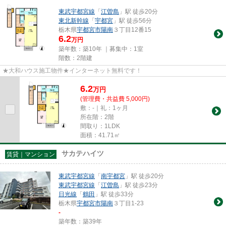
東武宇都宮線
「
江曽島
」駅 徒歩20分
東北新幹線
「
宇都宮
」駅 徒歩56分
栃木県
宇都宮市
陽南
３丁目12番15
6.2
万円
築年数：築10年 ｜募集中：
1室
階数：2階建
★大和ハウス施工物件★インターネット無料です！
6.2
万
円
(管理費・共益費 5,000円)
敷：-｜礼：1ヶ月
所在階：2階
間取り：1LDK
面積：41.71㎡
サカテハイツ
賃貸｜マンション
東武宇都宮線
「
南宇都宮
」駅 徒歩20分
東武宇都宮線
「
江曽島
」駅 徒歩23分
日光線
「
鶴田
」駅 徒歩33分
栃木県
宇都宮市
陽南
３丁目1-23
-
築年数：築39年