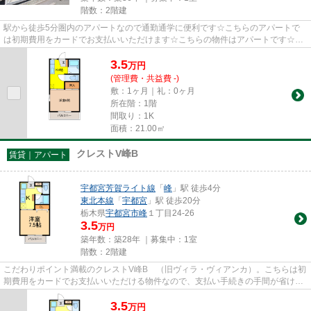
階数：2階建
駅から徒歩5分圏内のアパートなので通勤通学に便利です☆こちらのアパートで
は初期費用をカードでお支払いいただけます☆こちらの物件はアパートです☆賃
貸物件をお探しなら、当社にお任...
3.5
万
円
(管理費・共益費 -)
敷：1ヶ月｜礼：0ヶ月
所在階：1階
間取り：1K
面積：21.00㎡
クレストV峰B
賃貸｜アパート
宇都宮芳賀ライト線
「
峰
」駅 徒歩4分
東北本線
「
宇都宮
」駅 徒歩20分
栃木県
宇都宮市
峰
１丁目24-26
3.5
万円
築年数：築28年 ｜募集中：
1室
階数：2階建
こだわりポイント満載のクレストV峰B （旧ヴィラ・ヴィアンカ）。こちらは初
期費用をカードでお支払いいただける物件なので、支払い手続きの手間が省けま
す。眺望良好で景色が楽しめ...
3.5
万
円