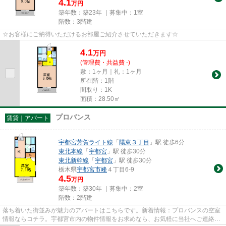
4.1
万円
築年数：築23年 ｜募集中：
1室
階数：3階建
☆お客様にご納得いただけるお部屋ご紹介させていただきます☆
4.1
万
円
(管理費・共益費 -)
敷：1ヶ月｜礼：1ヶ月
所在階：1階
間取り：1K
面積：28.50㎡
プロバンス
賃貸｜アパート
宇都宮芳賀ライト線
「
陽東３丁目
」駅 徒歩6分
東北本線
「
宇都宮
」駅 徒歩30分
東北新幹線
「
宇都宮
」駅 徒歩30分
栃木県
宇都宮市
峰
４丁目6-9
4.5
万円
築年数：築30年 ｜募集中：
2室
階数：2階建
落ち着いた街並みが魅力のアパートはこちらです。新着情報：プロバンスの空室
情報ならコチラ。宇都宮市内の物件情報をお求めなら、お気軽に当社へご連絡下