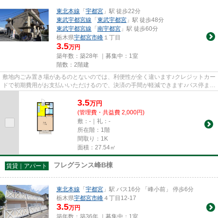
東北本線
「
宇都宮
」駅 徒歩22分
東武宇都宮線
「
東武宇都宮
」駅 徒歩48分
東武宇都宮線
「
南宇都宮
」駅 徒歩60分
栃木県
宇都宮市
峰
１丁目
3.5
万円
築年数：築28年 ｜募集中：
1室
階数：2階建
敷地内ごみ置き場があるのとないのでは、利便性が全く違います♪クレジットカー
ドで初期費用がお支払いいただけるので、決済の手間が軽減できます♪バス停まで
徒歩3分の立地にある物件で...
3.5
万
円
(管理費・共益費 2,000円)
敷：-｜礼：-
所在階：1階
間取り：1K
面積：27.54㎡
フレグランス峰B棟
賃貸｜アパート
東北本線
「
宇都宮
」駅 バス16分 「峰小前」 停歩6分
栃木県
宇都宮市
峰
４丁目12-17
3.5
万円
築年数：築36年 ｜募集中：
1室