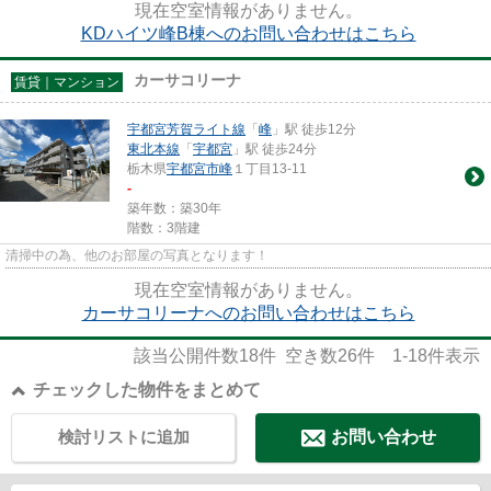
現在空室情報がありません。
KDハイツ峰B棟へのお問い合わせはこちら
カーサコリーナ
賃貸｜マンション
宇都宮芳賀ライト線
「
峰
」駅 徒歩12分
東北本線
「
宇都宮
」駅 徒歩24分
栃木県
宇都宮市
峰
１丁目13-11
-
築年数：築30年
階数：3階建
清掃中の為、他のお部屋の写真となります！
現在空室情報がありません。
カーサコリーナへのお問い合わせはこちら
該当公開件数
18
件 空き数
26
件
1-18
件表示
チェックした物件をまとめて
検討リストに追加
お問い合わせ