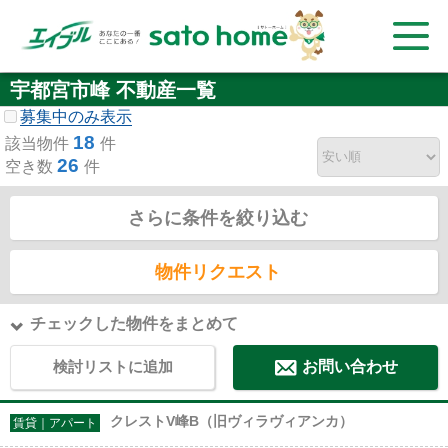
宇都宮市峰 不動産一覧
募集中のみ表示
18
該当物件
件
26
空き数
件
さらに条件を絞り込む
物件リクエスト
チェックした物件をまとめて
検討リストに追加
お問い合わせ
クレストV峰B（旧ヴィラヴィアンカ）
賃貸｜アパート