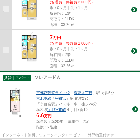
(管理費・共益費 2,000円)
敷：0ヶ月｜礼：1ヶ月
所在階：1階
間取り：1LDK
面積：33.26㎡
7
万
円
(管理費・共益費 2,000円)
敷：0ヶ月｜礼：1ヶ月
所在階：2階
間取り：1LDK
面積：33.26㎡
ソレアードＡ
賃貸｜アパート
宇都宮芳賀ライト線
「
陽東３丁目
」駅 徒歩5分
東北本線
「
宇都宮
」駅 徒歩29分
「宇都宮駅」バス停下車 徒歩24分
栃木県
宇都宮市
峰
４丁目7番10
6.6
万円
築年数：築20年 ｜募集中：
2室
階数：2階建
インターネット無料、ウォークインクローゼット、外部物置付き☆