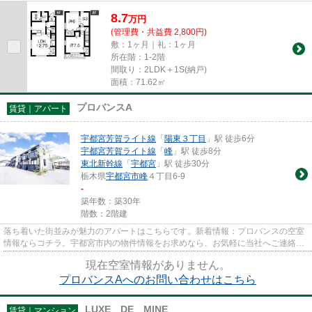
8.7
万
円
(管理費・共益費 2,800円)
敷：1ヶ月｜礼：1ヶ月
所在階：1-2階
間取り：2LDK＋1S(納戸)
面積：71.62㎡
プロバンスA
賃貸｜アパート
宇都宮芳賀ライト線
「
陽東３丁目
」駅 徒歩6分
宇都宮芳賀ライト線
「
峰
」駅 徒歩8分
東北新幹線
「
宇都宮
」駅 徒歩30分
栃木県
宇都宮市
峰
４丁目6-9
-
築年数：築30年
階数：2階建
落ち着いた街並みが魅力のアパートはこちらです。新着情報：プロバンスの空室
情報ならコチラ。宇都宮市内の物件情報をお求めなら、お気軽に当社へご連絡下
さい。地域に密着しているの...
現在空室情報がありません。
プロバンスAへのお問い合わせはこちら
LUXE DE MINE
賃貸｜マンション