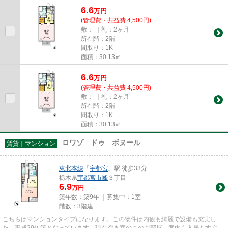
6.6
万
円
(管理費・共益費 4,500円)
敷：-｜礼：2ヶ月
所在階：2階
間取り：1K
面積：30.13㎡
6.6
万
円
(管理費・共益費 4,500円)
敷：-｜礼：2ヶ月
所在階：2階
間取り：1K
面積：30.13㎡
ロワゾ ドゥ ボヌール
賃貸｜マンション
東北本線
「
宇都宮
」駅 徒歩33分
栃木県
宇都宮市
峰
３丁目
6.9
万円
築年数：築9年 ｜募集中：
1室
階数：3階建
こちらはマンションタイプになります。この物件は内観も綺麗で設備も充実し
た、平成29年築となっています。現在空き室のこのお部屋、案内も入居もすぐに