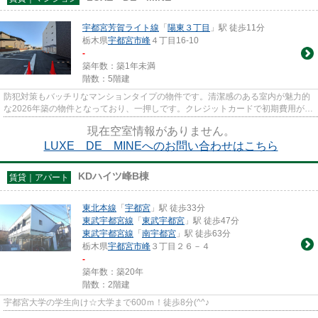
宇都宮芳賀ライト線
「
陽東３丁目
」駅 徒歩11分
栃木県
宇都宮市
峰
４丁目16-10
-
築年数：築1年未満
階数：5階建
防犯対策もバッチリなマンションタイプの物件です。清潔感のある室内が魅力的
な2026年築の物件となっており、一押しです。クレジットカードで初期費用がお
支払いいただけるので、決済...
現在空室情報がありません。
LUXE DE MINEへのお問い合わせはこちら
KDハイツ峰B棟
賃貸｜アパート
東北本線
「
宇都宮
」駅 徒歩33分
東武宇都宮線
「
東武宇都宮
」駅 徒歩47分
東武宇都宮線
「
南宇都宮
」駅 徒歩63分
栃木県
宇都宮市
峰
３丁目２６－４
-
築年数：築20年
階数：2階建
宇都宮大学の学生向け☆大学まで600ｍ！徒歩8分(^^♪