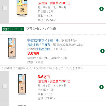
(管理費・共益費 2,000円)
敷：0ヶ月｜礼：0ヶ月
所在階：1階
間取り：1K
面積：27.54㎡
プランタンハイツ峰
賃貸｜アパート
宇都宮芳賀ライト線
「
峰
」駅 徒歩15分
東北本線
「
宇都宮
」駅 徒歩32分車3分 1.8km
栃木県
宇都宮市
峰
３丁目23-10
3.6
万円
築年数：築37年 ｜募集中：
2室
階数：2階建
☆お客様にご納得いただけるお部屋ご紹介させていただきます☆
3.6
万
円
(管理費・共益費 2,000円)
敷：0ヶ月｜礼：0ヶ月
所在階：1階
間取り：1K
面積：21.84㎡