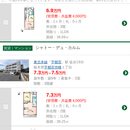
行うことができます。新生活を...
6.9
万
円
(管理費・共益費 4,000円)
敷：1ヶ月｜礼：0ヶ月
所在階：3階
間取り：1LDK
面積：36.69㎡
シャトー・デュ・カルム
賃貸｜マンション
東北本線
「
宇都宮
」駅 徒歩19分
栃木県
宇都宮市
峰
１丁目
7.3
7.5
万円～
万円
築年数：築9年 ｜募集中：
3室
階数：3階建
7.3
万
円
(管理費・共益費 4,000円)
敷：1ヶ月｜礼：0ヶ月
所在階：2階
間取り：1LDK
面積：38.25㎡