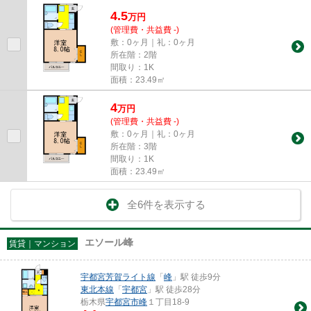
4.5
万
円
(管理費・共益費 -)
敷：0ヶ月｜礼：0ヶ月
所在階：2階
間取り：1K
面積：23.49㎡
4
万
円
(管理費・共益費 -)
敷：0ヶ月｜礼：0ヶ月
所在階：3階
間取り：1K
面積：23.49㎡
全6件を表示する
エソール峰
賃貸｜マンション
宇都宮芳賀ライト線
「
峰
」駅 徒歩9分
東北本線
「
宇都宮
」駅 徒歩28分
栃木県
宇都宮市
峰
１丁目18-9