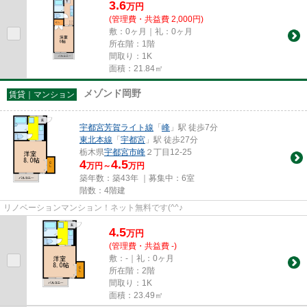
3.6
万
円
(管理費・共益費 2,000円)
敷：0ヶ月｜礼：0ヶ月
所在階：1階
間取り：1K
面積：21.84㎡
メゾンド岡野
賃貸｜マンション
宇都宮芳賀ライト線
「
峰
」駅 徒歩7分
東北本線
「
宇都宮
」駅 徒歩27分
栃木県
宇都宮市
峰
２丁目12-25
4
4.5
万円～
万円
築年数：築43年 ｜募集中：
6室
階数：4階建
リノベーションマンション！ネット無料です(^^♪
4.5
万
円
(管理費・共益費 -)
敷：-｜礼：0ヶ月
所在階：2階
間取り：1K
面積：23.49㎡