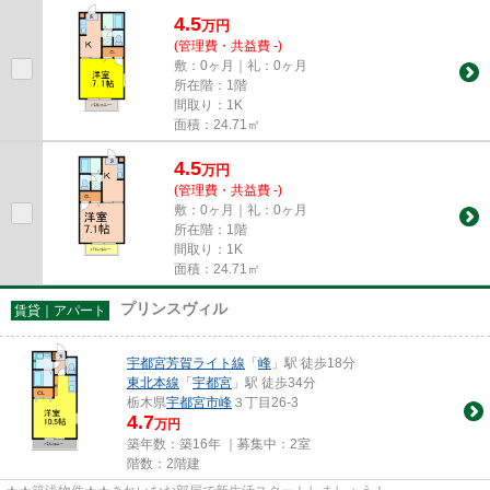
さい。地域に密着しているの...
4.5
万
円
(管理費・共益費 -)
敷：0ヶ月｜礼：0ヶ月
所在階：1階
間取り：1K
面積：24.71㎡
4.5
万
円
(管理費・共益費 -)
敷：0ヶ月｜礼：0ヶ月
所在階：1階
間取り：1K
面積：24.71㎡
プリンスヴィル
賃貸｜アパート
宇都宮芳賀ライト線
「
峰
」駅 徒歩18分
東北本線
「
宇都宮
」駅 徒歩34分
栃木県
宇都宮市
峰
３丁目26-3
4.7
万円
築年数：築16年 ｜募集中：
2室
階数：2階建