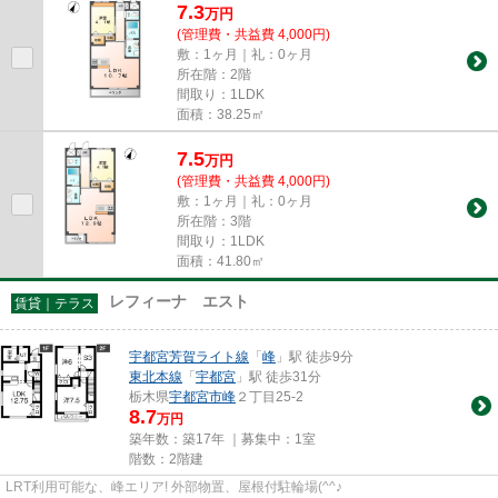
7.3
万
円
(管理費・共益費 4,000円)
敷：1ヶ月｜礼：0ヶ月
所在階：2階
間取り：1LDK
面積：38.25㎡
7.5
万
円
(管理費・共益費 4,000円)
敷：1ヶ月｜礼：0ヶ月
所在階：3階
間取り：1LDK
面積：41.80㎡
レフィーナ エスト
賃貸｜テラス
宇都宮芳賀ライト線
「
峰
」駅 徒歩9分
東北本線
「
宇都宮
」駅 徒歩31分
栃木県
宇都宮市
峰
２丁目25-2
8.7
万円
築年数：築17年 ｜募集中：
1室
階数：2階建
LRT利用可能な、峰エリア! 外部物置、屋根付駐輪場(^^♪