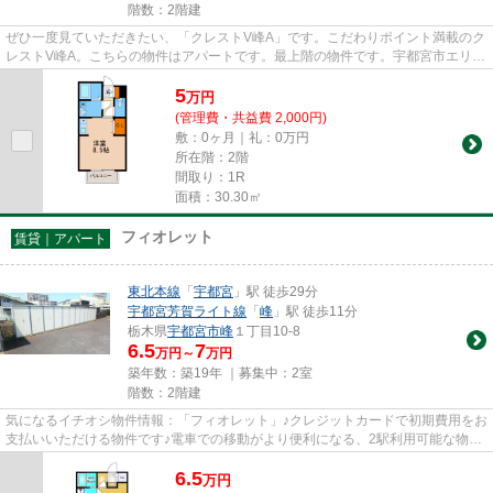
階数：2階建
ぜひ一度見ていただきたい、「クレストV峰A」です。こだわりポイント満載のク
レストV峰A。こちらの物件はアパートです。最上階の物件です。宇都宮市エリア
にある賃貸情報のことなら、...
5
万
円
(管理費・共益費 2,000円)
敷：0ヶ月｜礼：0万円
所在階：2階
間取り：1R
面積：30.30㎡
フィオレット
賃貸｜アパート
東北本線
「
宇都宮
」駅 徒歩29分
宇都宮芳賀ライト線
「
峰
」駅 徒歩11分
栃木県
宇都宮市
峰
１丁目10-8
6.5
7
万円～
万円
築年数：築19年 ｜募集中：
2室
階数：2階建
気になるイチオシ物件情報：「フィオレット」♪クレジットカードで初期費用をお
支払いいただける物件です♪電車での移動がより便利になる、2駅利用可能な物件
です♪暖かな陽射しが心地よ...
6.5
万
円