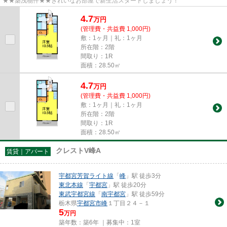
★★築浅物件★★きれいなお部屋で新生活スタートしましょう！
4.7
万
円
(管理費・共益費 1,000円)
敷：1ヶ月｜礼：1ヶ月
所在階：2階
間取り：1R
面積：28.50㎡
4.7
万
円
(管理費・共益費 1,000円)
敷：1ヶ月｜礼：1ヶ月
所在階：2階
間取り：1R
面積：28.50㎡
クレストV峰A
賃貸｜アパート
宇都宮芳賀ライト線
「
峰
」駅 徒歩3分
東北本線
「
宇都宮
」駅 徒歩20分
東武宇都宮線
「
南宇都宮
」駅 徒歩59分
栃木県
宇都宮市
峰
１丁目２４－１
5
万円
築年数：築6年 ｜募集中：
1室