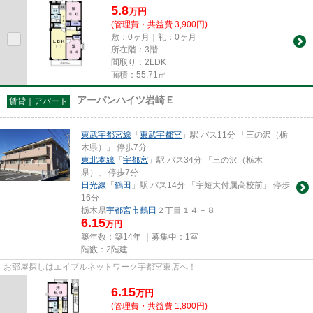
5.8
万
円
(管理費・共益費 3,900円)
敷：0ヶ月｜礼：0ヶ月
所在階：3階
間取り：2LDK
面積：55.71㎡
アーバンハイツ岩崎Ｅ
賃貸｜アパート
東武宇都宮線
「
東武宇都宮
」駅 バス11分 「三の沢（栃
木県）」 停歩7分
東北本線
「
宇都宮
」駅 バス34分 「三の沢（栃木
県）」 停歩7分
日光線
「
鶴田
」駅 バス14分 「宇短大付属高校前」 停歩
16分
栃木県
宇都宮市
鶴田
２丁目１４－８
6.15
万円
築年数：築14年 ｜募集中：
1室
階数：2階建
お部屋探しはエイブルネットワーク宇都宮東店へ！
6.15
万
円
(管理費・共益費 1,800円)