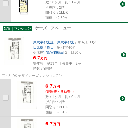
敷：0ヶ月｜礼：1ヶ月
所在階：2階
間取り：1LDK
面積：42.80㎡
ケーズ・アベニュー
賃貸｜マンション
東武宇都宮線
「
東武宇都宮
」駅 徒歩30分
日光線
「
鶴田
」駅 徒歩40分
栃木県
宇都宮市
鶴田
２丁目10-6
6.7
万円
築年数：築23年 ｜募集中：
2室
階数：3階建
広々2LDK デザイナーズマンション(^^♪
6.7
万
円
(管理費・共益費 -)
敷：1ヶ月｜礼：0ヶ月
所在階：2階
間取り：2LDK
面積：57.61㎡
6.7
万
円