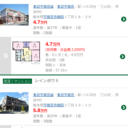
東武宇都宮線
「
東武宇都宮
」駅 バス15分 「三の沢」 停
歩6分
栃木県
宇都宮市
鶴田
１丁目１８－２６
4.7
万円
築年数：築27年 ｜募集中：
1室
階数：2階建
4.7
万
円
(管理費・共益費 2,200円)
敷：0ヶ月｜礼：6.6万円
所在階：1階
間取り：3DK
面積：57.16㎡
レインボウⅡ
賃貸｜マンション
東武宇都宮線
「
東武宇都宮
」駅 バス15分 「三の沢」 停
歩4分
栃木県
宇都宮市
鶴田
２丁目２９－１０
5.8
万円
築年数：築25年 ｜募集中：
1室
階数：3階建