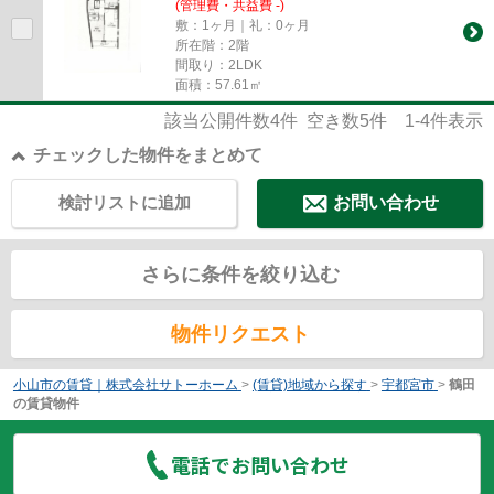
(管理費・共益費 -)
敷：1ヶ月｜礼：0ヶ月
所在階：2階
間取り：2LDK
面積：57.61㎡
該当公開件数
4
件 空き数
5
件
1-4
件表示
チェックした物件をまとめて
検討リストに追加
お問い合わせ
さらに条件を絞り込む
物件リクエスト
小山市の賃貸｜株式会社サトーホーム
>
(賃貸)地域から探す
>
宇都宮市
>
鶴田
の賃貸物件
電話でお問い合わせ