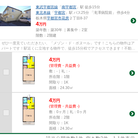
東武宇都宮線
「
南宇都宮
」駅 徒歩15分
東北本線
「
宇都宮
」駅 バス25分 「滝澤病院前」 停歩4分
栃木県
宇都宮市
花房
２丁目8-37
4
万円
築年数：築30年 ｜募集中：
2室
階数：2階建
ぜひ一度見ていただきたい、「メゾン・ド・ボヌール」です！こちらの物件はア
パートです！駅近くに立地する物件で、徒歩15分程でアクセスできます！不動産
物件をご紹介をいたします！...
4
万
円
(管理費・共益費 -)
敷：-｜礼：-
所在階：1階
間取り：1K
面積：24.30㎡
4
万
円
(管理費・共益費 -)
敷：0ヶ月｜礼：0ヶ月
所在階：2階
間取り：1K
面積：24.30㎡