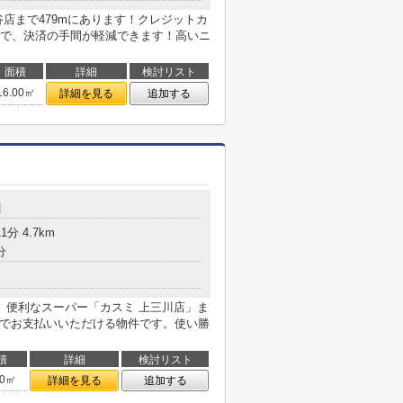
店まで479mにあります！クレジットカ
で、決済の手間が軽減できます！高いニ
面積
詳細
検討リスト
16.00㎡
詳細を見る
追加する
川
分 4.7km
分
。便利なスーパー「カスミ 上三川店」ま
ドでお支払いいただける物件です。使い勝
積
詳細
検討リスト
00㎡
詳細を見る
追加する