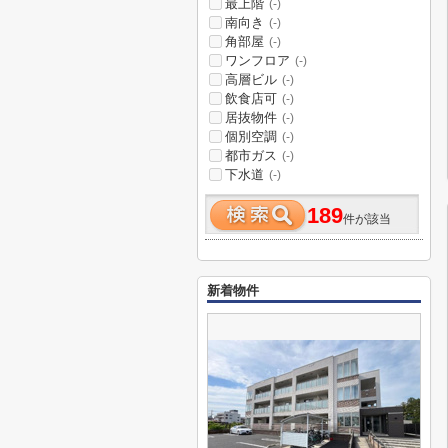
最上階
(-)
南向き
(-)
角部屋
(-)
ワンフロア
(-)
高層ビル
(-)
飲食店可
(-)
居抜物件
(-)
個別空調
(-)
都市ガス
(-)
下水道
(-)
189
件が該当
新着物件