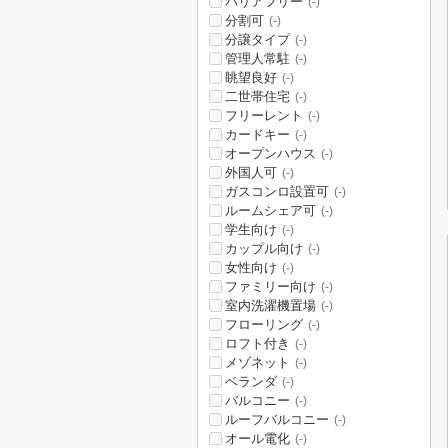
バリアフリー
(-)
分割可
(-)
分譲タイプ
(-)
管理人常駐
(-)
眺望良好
(-)
二世帯住宅
(-)
フリーレント
(-)
カードキー
(-)
オープンハウス
(-)
外国人可
(-)
ガスコンロ設置可
(-)
ルームシェア可
(-)
学生向け
(-)
カップル向け
(-)
女性向け
(-)
ファミリー向け
(-)
室内洗濯機置場
(-)
フローリング
(-)
ロフト付き
(-)
メゾネット
(-)
ベランダ
(-)
バルコニー
(-)
ルーフバルコニー
(-)
オール電化
(-)