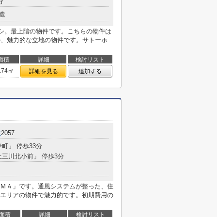
分
造
シ。最上階の物件です。こちらの物件は
の、魅力的な立地の物件です。サトーホ
面積
詳細
検討リスト
.74㎡
詳細を見る
追加する
生
2057
峰町」 停歩33分
上三川北小前」 停歩3分
ＭＡ」です。通風システムが整った、住
エリアの物件で魅力的です。初期費用の
面積
詳細
検討リスト