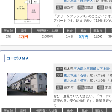
東北本線
「
自治医大
」駅 徒歩73
築29年
2階建
鉄骨
築年
階数
構造
「グリーンフラッツB」のここがイチオ
アパートです。駅まで歩いて12分ほど
ーム ...
所在階
賃料
管理費・共益費
敷金
礼金
間取り
4
万円
0万円
2階
2,000円
1ヶ月
1LDK
39
コーポＯＭＡ
栃木県
河内郡上三川町
大字上蒲
住所
交通
東北本線
「
石橋
」駅 バス9分 「
東北本線
「
雀宮
」駅 バス9分 「
築34年
2階建
木造
築年
階数
構造
ぜひ一度見ていただきたい、「コーポＯ
環境の良い安心の物件です。眺望良好な
カ...
所在階
賃料
管理費・共益費
敷金
礼金
間取り