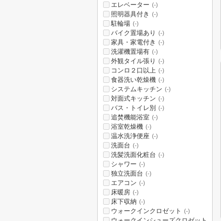
エレベーター
(-)
照明器具付き
(-)
駐輪場
(-)
バイク置場あり
(-)
家具・家電付き
(-)
洗濯機置場有
(-)
外観タイル張り
(-)
コンロ２口以上
(-)
食器洗い乾燥機
(-)
システムキッチン
(-)
対面式キッチン
(-)
バス・トイレ別
(-)
追焚機能浴室
(-)
浴室乾燥機
(-)
温水洗浄便座
(-)
洗面台
(-)
洗髪洗面化粧台
(-)
シャワー
(-)
独立洗面台
(-)
エアコン
(-)
床暖房
(-)
床下収納
(-)
ウォークインクロゼット
(-)
ウォークインシューズクロゼット