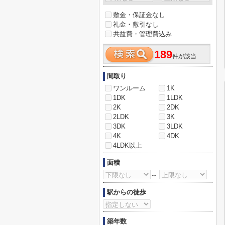
敷金・保証金なし
礼金・敷引なし
共益費・管理費込み
189
件が該当
間取り
ワンルーム
1K
1DK
1LDK
2K
2DK
2LDK
3K
3DK
3LDK
4K
4DK
4LDK以上
面積
～
駅からの徒歩
築年数