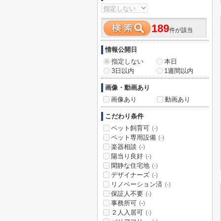
189
件が該当
情報公開日
指定しない
本日
3日以内
1週間以内
画像・動画あり
画像あり
動画あり
こだわり条件
ペット飼育可
(-)
ペット専用設備
(-)
楽器相談
(-)
陽当り良好
(-)
閑静な住宅地
(-)
デザイナーズ
(-)
リノベーション済
(-)
保証人不要
(-)
事務所可
(-)
２人入居可
(-)