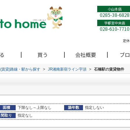
小山本店
0285-38-6828
宇都宮中央店
028-610-7710
定休
る
買う
会社概要
ブロ
(賃貸)路線・駅から探す
>
JR湘南新宿ライン宇須
>
石橋駅の賃貸物件
面積
下限なし～上限なし
築年数
指定しない
間取り
指定なし