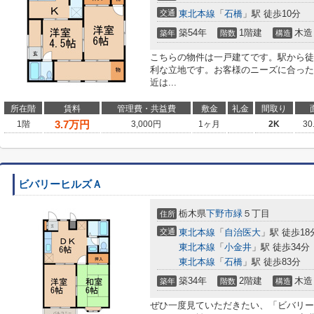
交通
東北本線
「
石橋
」駅 徒歩10分
築54年
1階建
木造
築年
階数
構造
こちらの物件は一戸建てです。駅から徒
利な立地です。お客様のニーズに合った
近は...
所在階
賃料
管理費・共益費
敷金
礼金
間取り
3.7
万円
1階
3,000円
1ヶ月
2K
30
ビバリーヒルズＡ
栃木県
下野市
緑
５丁目
住所
交通
東北本線
「
自治医大
」駅 徒歩18
東北本線
「
小金井
」駅 徒歩34分
東北本線
「
石橋
」駅 徒歩83分
築34年
2階建
木造
築年
階数
構造
ぜひ一度見ていただきたい、「ビバリー