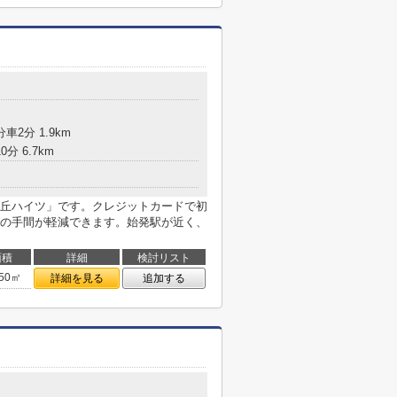
車2分 1.9km
分 6.7km
丘ハイツ」です。クレジットカードで初
の手間が軽減できます。始発駅が近く、
面積
詳細
検討リスト
.50㎡
詳細を見る
追加する