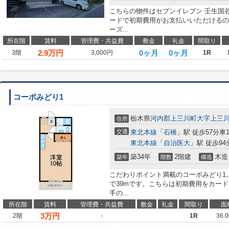
こちらの物件はセブンイレブン 壬生国谷
ードで初期費用がお支払いいただけるの
ーズ...
所在階
賃料
管理費・共益費
敷金
礼金
間取り
2.9
万円
0ヶ月
0ヶ月
3階
3,000円
1R
コーポみどり1
栃木県
河内郡上三川町
大字上三
住所
交通
東北本線
「
石橋
」駅 徒歩57分車11
東北本線
「
自治医大
」駅 徒歩94
築34年
2階建
木造
築年
階数
構造
こだわりポイント満載のコーポみどり1
で39mです。こちらは初期費用をカー
手の...
所在階
賃料
管理費・共益費
敷金
礼金
間取り
面
3
万円
2階
-
1R
36.