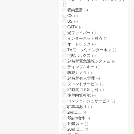
(-)
収納豊富
(-)
CS
(-)
BS
(-)
CATV
(-)
光ファイバー
(-)
インターネット対応
(-)
オートロック
(-)
TVモニタ付インターホン
(-)
宅配ボックス
(-)
24時間緊急通報システム
(-)
ディンプルキー
(-)
防犯カメラ
(-)
24時間有人管理
(-)
フロントサービス
(-)
24時間ゴミ出し可
(-)
住戸内覧可能
(-)
コンシェルジュサービス
(-)
駐車場あり
(-)
2階以上
(-)
1階の物件
(-)
10階以上
(-)
20階以上
(-)