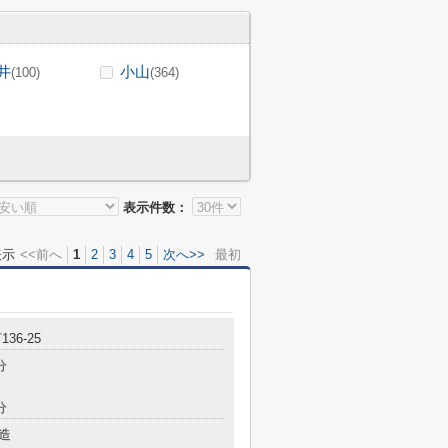
井
小山
(100)
(364)
表示件数：
表示
<<前へ
1
2
3
4
5
次へ>>
最初
丁
136-25
分
分
造