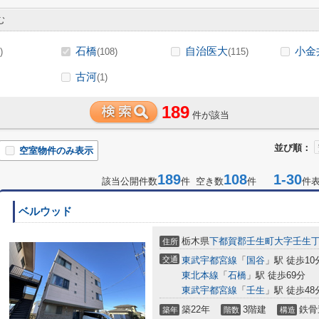
む
石橋
自治医大
小金
)
(108)
(115)
古河
(1)
189
件が該当
並び順：
空室物件のみ表示
189
108
1-30
該当公開件数
件 空き数
件
件
ベルウッド
栃木県
下都賀郡壬生町
大字壬生
住所
交通
東武宇都宮線
「
国谷
」駅 徒歩10
東北本線
「
石橋
」駅 徒歩69分
東武宇都宮線
「
壬生
」駅 徒歩48
築22年
3階建
鉄骨
築年
階数
構造