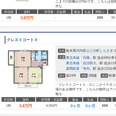
ニまでの距離が270mです。こちらは
件な...
所在階
賃料
管理費・共益費
敷金
礼金
間取り
3.8
万円
1階
-
2DK
39
クレストコートⅡ
栃木県
河内郡上三川町
しらさぎ
３
住所
交通
東北本線
「
石橋
」駅 徒歩68分車15
東北本線
「
自治医大
」駅 徒歩119
真岡鉄道
「
寺内
」駅 徒歩115分車2
築24年
2階建
軽量
築年
階数
構造
「クレストコートⅡ」のここがイチオシ
場のある物件です。こちらの物件はアパ
報を...
所在階
賃料
管理費・共益費
敷金
礼金
間取り
3.9
万円
0ヶ月
0ヶ月
1階
6,500円
2DK