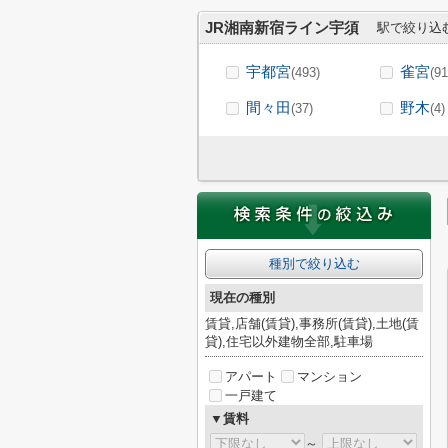
JR湘南新宿ライン宇須
駅で絞り込
宇都宮
雀宮
(493)
(91
間々田
野木
(37)
(4)
種別で絞り込む
現在の種別
賃貸,店舗(賃貸),事務所(賃貸),土地(賃
貸),住宅以外建物全部,駐車場
アパート
マンション
一戸建て
▼賃料
～