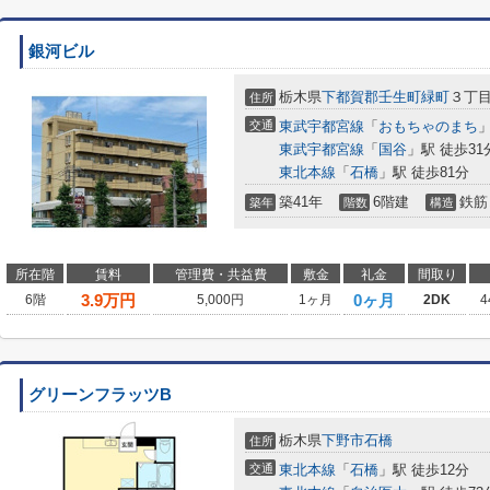
銀河ビル
栃木県
下都賀郡壬生町
緑町
３丁目9
住所
交通
東武宇都宮線
「
おもちゃのまち
」
東武宇都宮線
「
国谷
」駅 徒歩31
東北本線
「
石橋
」駅 徒歩81分
築41年
6階建
鉄筋
築年
階数
構造
所在階
賃料
管理費・共益費
敷金
礼金
間取り
3.9
万円
0ヶ月
6階
5,000円
1ヶ月
2DK
4
グリーンフラッツB
栃木県
下野市
石橋
住所
交通
東北本線
「
石橋
」駅 徒歩12分