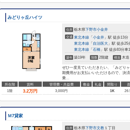
みどりヶ丘ハイツ
栃木県
下野市
小金井
住所
交通
東北本線
「
小金井
」駅 徒歩13分
東北本線
「
自治医大
」駅 徒歩25分
東北本線
「
石橋
」駅 徒歩83分車10
築19年
2階建
木造
築年
階数
構造
ぜひ一度見ていただきたい、「みどりヶ
期費用がお支払いいただけるので、決済
乗...
所在階
賃料
管理費・共益費
敷金
礼金
間取り
3.2
万円
1階
3,000円
1K
26
Ｍ7貸家
栃木県
下野市
文教
１丁目
住所