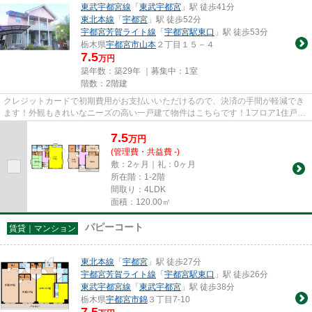
東武宇都宮線
「
東武宇都宮
」駅 徒歩41分
東北本線
「
宇都宮
」駅 徒歩52分
宇都宮芳賀ライト線
「
宇都宮駅東口
」駅 徒歩53分
栃木県
宇都宮市
山本
２丁目１５－４
7.5
万円
築年数：築29年 ｜募集中：
1室
階数：2階建
クレジットカードで初期費用がお支払いいただけるので、決済の手間が軽減でき
ます！外観もきれいなニーズの高い一戸建て物件はこちらです！1フロア1住戸が
快適な空間を作っている物件...
7.5
万
円
(管理費・共益費 -)
敷：2ヶ月｜礼：0ヶ月
所在階：1-2階
間取り：4LDK
面積：120.00㎡
パピーコート
賃貸｜マンション
東北本線
「
宇都宮
」駅 徒歩27分
宇都宮芳賀ライト線
「
宇都宮駅東口
」駅 徒歩26分
東武宇都宮線
「
東武宇都宮
」駅 徒歩38分
栃木県
宇都宮市
錦
３丁目7-10
7.5