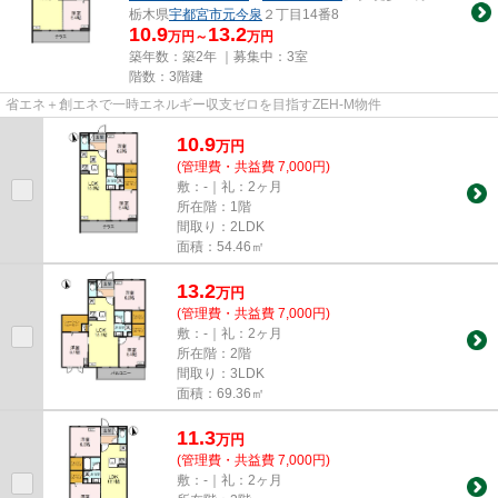
栃木県
宇都宮市
元今泉
２丁目14番8
10.9
13.2
万円～
万円
築年数：築2年 ｜募集中：
3室
階数：3階建
省エネ＋創エネで一時エネルギー収支ゼロを目指すZEH-M物件
10.9
万
円
(管理費・共益費 7,000円)
敷：-｜礼：2ヶ月
所在階：1階
間取り：2LDK
面積：54.46㎡
13.2
万
円
(管理費・共益費 7,000円)
敷：-｜礼：2ヶ月
所在階：2階
間取り：3LDK
面積：69.36㎡
11.3
万
円
(管理費・共益費 7,000円)
敷：-｜礼：2ヶ月