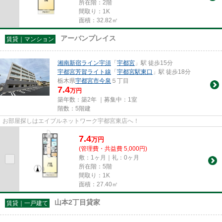
所在階：2階
間取り：1K
面積：32.82㎡
アーバンプレイス
賃貸｜マンション
湘南新宿ライン宇須
「
宇都宮
」駅 徒歩15分
宇都宮芳賀ライト線
「
宇都宮駅東口
」駅 徒歩18分
栃木県
宇都宮市
今泉
５丁目
7.4
万円
築年数：築2年 ｜募集中：
1室
階数：5階建
お部屋探しはエイブルネットワーク宇都宮東店へ！
7.4
万
円
(管理費・共益費 5,000円)
敷：1ヶ月｜礼：0ヶ月
所在階：5階
間取り：1K
面積：27.40㎡
山本2丁目貸家
賃貸｜一戸建て