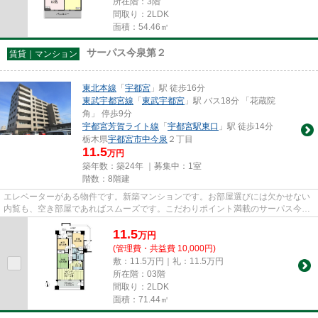
所在階：3階
間取り：2LDK
面積：54.46㎡
サーパス今泉第２
賃貸｜マンション
東北本線
「
宇都宮
」駅 徒歩16分
東武宇都宮線
「
東武宇都宮
」駅 バス18分 「花蔵院
角」 停歩9分
宇都宮芳賀ライト線
「
宇都宮駅東口
」駅 徒歩14分
栃木県
宇都宮市
中今泉
２丁目
11.5
万円
築年数：築24年 ｜募集中：
1室
階数：8階建
エレベーターがある物件です。新築マンションです。お部屋選びには欠かせない
内覧も、空き部屋であればスムーズです。こだわりポイント満載のサーパス今泉
第2。宇都宮市エリアや宇都宮...
11.5
万
円
(管理費・共益費 10,000円)
敷：11.5万円｜礼：11.5万円
所在階：03階
間取り：2LDK
面積：71.44㎡