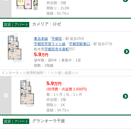
所在階：2階
間取り：2LDK
面積：61.74㎡
カメリア・ロゼ
賃貸｜アパート
東北本線
「
宇都宮
」駅 徒歩25分
宇都宮芳賀ライト線
「
宇都宮駅東口
」駅 徒歩27分
栃木県
宇都宮市
今泉町
557
5.9
万円
築年数：築6年 ｜募集中：
1室
階数：2階建
インターネット使用料無料！！☆☆使い放題☆☆
5.9
万
円
(管理費・共益費 2,000円)
敷：1ヶ月｜礼：1ヶ月
所在階：1階
間取り：1K
面積：34.73㎡
グランオーラ千波
賃貸｜アパート