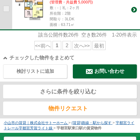
(管理費・共益費 5,000円)
敷：-｜礼：2ヶ月
所在階：2階
間取り：3LDK
面積：63.71㎡
該当公開件数
26
件 空き数
26
件
1-20
件表示
1
2
<<前へ
次へ>>
最初
チェックした物件をまとめて
検討リストに追加
お問い合わせ
さらに条件を絞り込む
物件リクエスト
小山市の賃貸｜株式会社サトーホーム
>
(賃貸)路線・駅から探す
>
宇都宮ライ
トレール宇都宮芳賀ライト線
>
宇都宮駅東口駅の賃貸物件