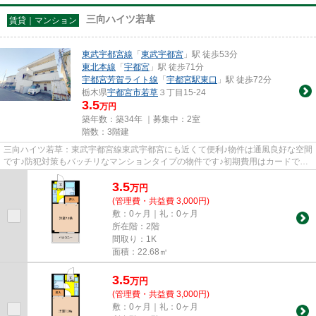
三向ハイツ若草
賃貸｜マンション
東武宇都宮線
「
東武宇都宮
」駅 徒歩53分
東北本線
「
宇都宮
」駅 徒歩71分
宇都宮芳賀ライト線
「
宇都宮駅東口
」駅 徒歩72分
栃木県
宇都宮市
若草
３丁目15-24
3.5
万円
築年数：築34年 ｜募集中：
2室
階数：3階建
三向ハイツ若草：東武宇都宮線東武宇都宮にも近くて便利♪物件は通風良好な空間
です♪防犯対策もバッチリなマンションタイプの物件です♪初期費用はカードで決
済いただけます♪賃貸物件の...
3.5
万
円
(管理費・共益費 3,000円)
敷：0ヶ月｜礼：0ヶ月
所在階：2階
間取り：1K
面積：22.68㎡
3.5
万
円
(管理費・共益費 3,000円)
敷：0ヶ月｜礼：0ヶ月