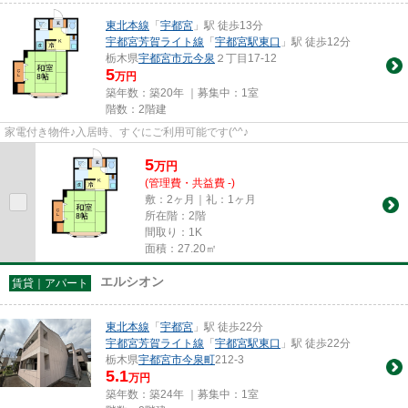
東北本線
「
宇都宮
」駅 徒歩13分
宇都宮芳賀ライト線
「
宇都宮駅東口
」駅 徒歩12分
栃木県
宇都宮市
元今泉
２丁目17-12
5
万円
築年数：築20年 ｜募集中：
1室
階数：2階建
家電付き物件♪入居時、すぐにご利用可能です(^^♪
5
万
円
(管理費・共益費 -)
敷：2ヶ月｜礼：1ヶ月
所在階：2階
間取り：1K
面積：27.20㎡
エルシオン
賃貸｜アパート
東北本線
「
宇都宮
」駅 徒歩22分
宇都宮芳賀ライト線
「
宇都宮駅東口
」駅 徒歩22分
栃木県
宇都宮市
今泉町
212-3
5.1
万円
築年数：築24年 ｜募集中：
1室