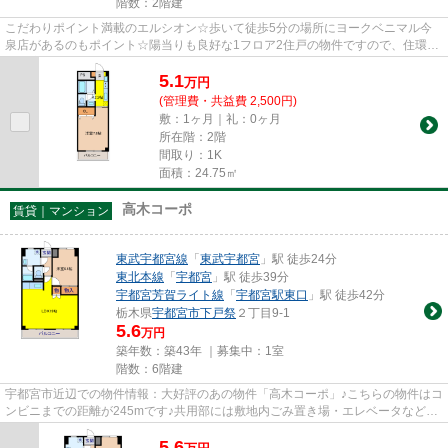
階数：2階建
こだわりポイント満載のエルシオン☆歩いて徒歩5分の場所にヨークベニマル今
泉店があるのもポイント☆陽当りも良好な1フロア2住戸の物件ですので、住環境
も快適です☆地域のゴミ捨て場ま...
5.1
万
円
(管理費・共益費 2,500円)
敷：1ヶ月｜礼：0ヶ月
所在階：2階
間取り：1K
面積：24.75㎡
高木コーポ
賃貸｜マンション
東武宇都宮線
「
東武宇都宮
」駅 徒歩24分
東北本線
「
宇都宮
」駅 徒歩39分
宇都宮芳賀ライト線
「
宇都宮駅東口
」駅 徒歩42分
栃木県
宇都宮市
下戸祭
２丁目9-1
5.6
万円
築年数：築43年 ｜募集中：
1室
階数：6階建
宇都宮市近辺での物件情報：大好評のあの物件「高木コーポ」♪こちらの物件はコ
ンビニまでの距離が245mです♪共用部には敷地内ごみ置き場・エレベータなどが
揃っております♪こちらは初期...
5.6