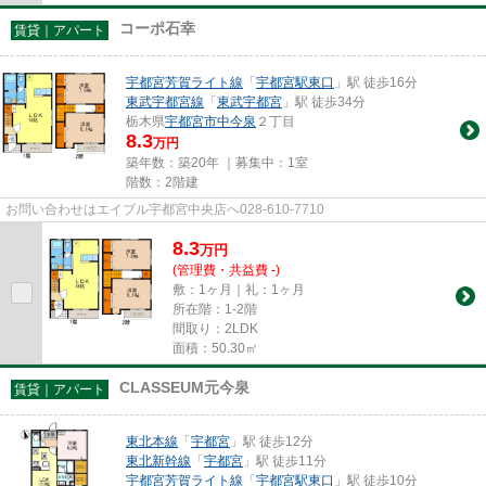
コーポ石幸
賃貸｜アパート
宇都宮芳賀ライト線
「
宇都宮駅東口
」駅 徒歩16分
東武宇都宮線
「
東武宇都宮
」駅 徒歩34分
栃木県
宇都宮市
中今泉
２丁目
8.3
万円
築年数：築20年 ｜募集中：
1室
階数：2階建
お問い合わせはエイブル宇都宮中央店へ028-610-7710
8.3
万
円
(管理費・共益費 -)
敷：1ヶ月｜礼：1ヶ月
所在階：1-2階
間取り：2LDK
面積：50.30㎡
CLASSEUM元今泉
賃貸｜アパート
東北本線
「
宇都宮
」駅 徒歩12分
東北新幹線
「
宇都宮
」駅 徒歩11分
宇都宮芳賀ライト線
「
宇都宮駅東口
」駅 徒歩10分