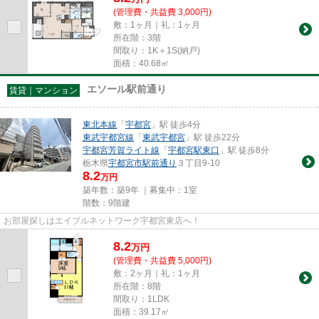
(管理費・共益費 3,000円)
敷：1ヶ月｜礼：1ヶ月
所在階：3階
間取り：1K＋1S(納戸)
面積：40.68㎡
エソール駅前通り
賃貸｜マンション
東北本線
「
宇都宮
」駅 徒歩4分
東武宇都宮線
「
東武宇都宮
」駅 徒歩22分
宇都宮芳賀ライト線
「
宇都宮駅東口
」駅 徒歩8分
栃木県
宇都宮市
駅前通り
３丁目9-10
8.2
万円
築年数：築9年 ｜募集中：
1室
階数：9階建
お部屋探しはエイブルネットワーク宇都宮東店へ！
8.2
万
円
(管理費・共益費 5,000円)
敷：2ヶ月｜礼：1ヶ月
所在階：8階
間取り：1LDK
面積：39.17㎡