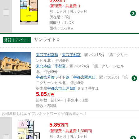
万
円
(管理費・共益費 -)
敷：1ヶ月｜礼：0ヶ月
所在階：2階
間取り：1LDK
面積：56.70㎡
サンライトＤ
賃貸｜アパート
東武宇都宮線
「
東武宇都宮
」駅 バス15分 「第二グリー
ンヒル北」 停歩9分
東北本線
「
宇都宮
」駅 バス24分 「第二グリーンヒル
北」 停歩9分
宇都宮芳賀ライト線
「
宇都宮駅東口
」駅 バス20分 「第
二グリーンヒル北」 停歩9分
栃木県
宇都宮市
上戸祭町
６８７番地１
5.85
万円
築年数：築16年 ｜募集中：
1室
階数：2階建
お部屋探しはエイブルネットワーク宇都宮東店へ！
5.85
万
円
(管理費・共益費 1,800円)
敷：0ヶ月｜礼：1ヶ月