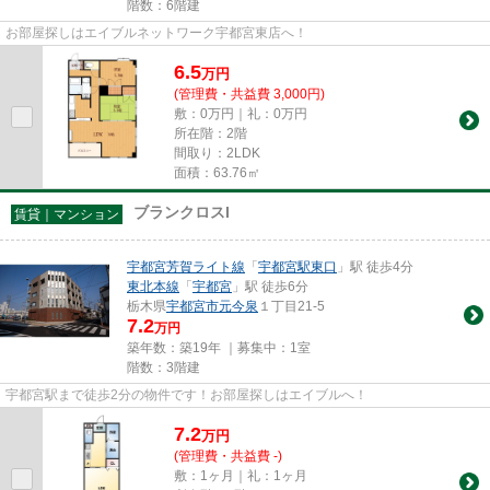
階数：6階建
お部屋探しはエイブルネットワーク宇都宮東店へ！
6.5
万
円
(管理費・共益費 3,000円)
敷：0万円｜礼：0万円
所在階：2階
間取り：2LDK
面積：63.76㎡
ブランクロスI
賃貸｜マンション
宇都宮芳賀ライト線
「
宇都宮駅東口
」駅 徒歩4分
東北本線
「
宇都宮
」駅 徒歩6分
栃木県
宇都宮市
元今泉
１丁目21-5
7.2
万円
築年数：築19年 ｜募集中：
1室
階数：3階建
宇都宮駅まで徒歩2分の物件です！お部屋探しはエイブルへ！
7.2
万
円
(管理費・共益費 -)
敷：1ヶ月｜礼：1ヶ月