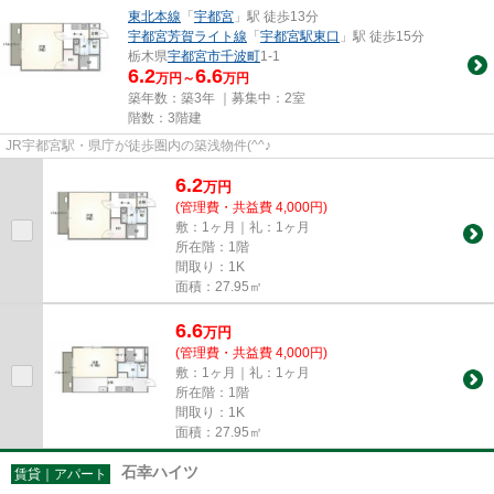
東北本線
「
宇都宮
」駅 徒歩13分
宇都宮芳賀ライト線
「
宇都宮駅東口
」駅 徒歩15分
栃木県
宇都宮市
千波町
1-1
6.2
6.6
万円～
万円
築年数：築3年 ｜募集中：
2室
階数：3階建
JR宇都宮駅・県庁が徒歩圏内の築浅物件(^^♪
6.2
万
円
(管理費・共益費 4,000円)
敷：1ヶ月｜礼：1ヶ月
所在階：1階
間取り：1K
面積：27.95㎡
6.6
万
円
(管理費・共益費 4,000円)
敷：1ヶ月｜礼：1ヶ月
所在階：1階
間取り：1K
面積：27.95㎡
石幸ハイツ
賃貸｜アパート