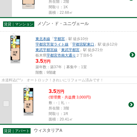
所在階：2階
間取り：1K
面積：22.68㎡
メゾン・ド・ユニヴェール
賃貸｜マンション
東北本線
「
宇都宮
」駅 徒歩10分
宇都宮芳賀ライト線
「
宇都宮駅東口
」駅 徒歩12分
東武宇都宮線
「
東武宇都宮
」駅 徒歩21分
栃木県
宇都宮市
南大通り
２丁目6-5
3.5
万円
築年数：築37年 ｜募集中：
1室
階数：9階建
水道料込(^^♪ オートロック！きれいにリフォーム済みです！
3.5
万
円
(管理費・共益費 3,000円)
敷：-｜礼：-
所在階：3階
間取り：1R
面積：20.41㎡
ウィスタリアA
賃貸｜アパート