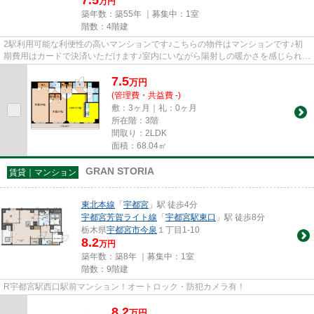
万円
築年数：築55年 ｜募集中：
1室
階数：4階建
2駅利用可能な利便性の高いマンションです♪こちらの物件はマンションです♪初
期費用はカードで決済いただけます♪室内にいながら陽射しの暖かさを感じられ
る、魅力的な物件です♪当社スタ...
7.5
万
円
(管理費・共益費 -)
敷：3ヶ月｜礼：0ヶ月
所在階：3階
間取り：2LDK
面積：68.04㎡
GRAN STORIA
賃貸｜マンション
東北本線
「
宇都宮
」駅 徒歩4分
宇都宮芳賀ライト線
「
宇都宮駅東口
」駅 徒歩8分
栃木県
宇都宮市
今泉
１丁目1-10
8.2
万円
築年数：築8年 ｜募集中：
1室
階数：9階建
R宇都宮駅西口駅前マンション！オートロック・防犯カメラ有！
8.2
万
円