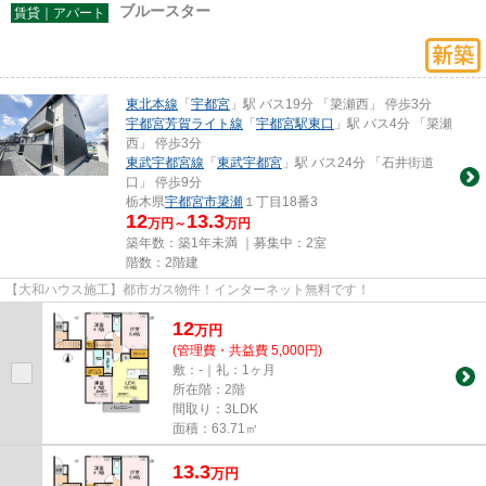
ブルースター
賃貸｜アパート
東北本線
「
宇都宮
」駅 バス19分 「簗瀬西」 停歩3分
宇都宮芳賀ライト線
「
宇都宮駅東口
」駅 バス4分 「簗瀬
西」 停歩3分
東武宇都宮線
「
東武宇都宮
」駅 バス24分 「石井街道
口」 停歩9分
栃木県
宇都宮市
簗瀬
１丁目18番3
12
13.3
万円～
万円
築年数：築1年未満 ｜募集中：
2室
階数：2階建
【大和ハウス施工】都市ガス物件！インターネット無料です！
12
万
円
(管理費・共益費 5,000円)
敷：-｜礼：1ヶ月
所在階：2階
間取り：3LDK
面積：63.71㎡
13.3
万
円