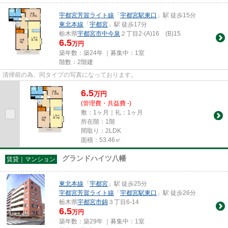
宇都宮芳賀ライト線
「
宇都宮駅東口
」駅 徒歩15分
東北本線
「
宇都宮
」駅 徒歩17分
栃木県
宇都宮市
中今泉
２丁目2-(A)16 (B)15
6.5
万円
築年数：築24年 ｜募集中：
1室
階数：2階建
清掃前の為、同タイプの写真になっております。
6.5
万
円
(管理費・共益費 -)
敷：1ヶ月｜礼：1ヶ月
所在階：1階
間取り：2LDK
面積：53.46㎡
グランドハイツ八幡
賃貸｜マンション
東北本線
「
宇都宮
」駅 徒歩25分
宇都宮芳賀ライト線
「
宇都宮駅東口
」駅 徒歩26分
栃木県
宇都宮市
錦
３丁目6-14
6.5
万円
築年数：築29年 ｜募集中：
1室