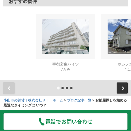
おすすめ物件
宇都宮東ハイツ
ホシノ
7万円
4.
小山市の賃貸｜株式会社サトーホーム
>
ブログ記事一覧
>
お部屋探しを始める
最適なタイミングは いつ？
電話でお問い合わせ