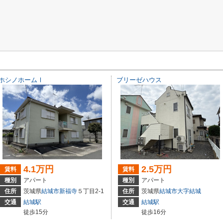
ホシノホームⅠ
ブリーゼハウス
4.1万円
2.5万円
賃料
賃料
種別
アパート
種別
アパート
住所
茨城県
結城市
新福寺
５丁目2-1
住所
茨城県
結城市
大字結城
交通
結城駅
交通
結城駅
徒歩15分
徒歩16分