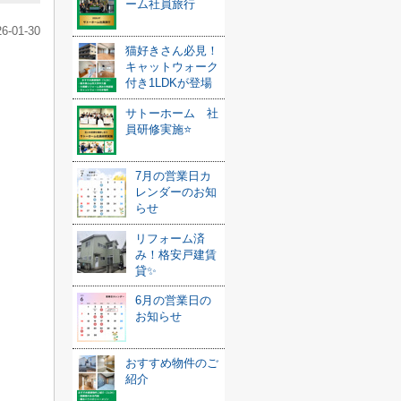
ーム社員旅行
26-01-30
猫好きさん必見！
キャットウォーク
付き1LDKが登場
サトーホーム 社
員研修実施⭐️
7月の営業日カ
レンダーのお知
らせ
リフォーム済
み！格安戸建賃
貸✨
6月の営業日の
お知らせ
おすすめ物件のご
紹介