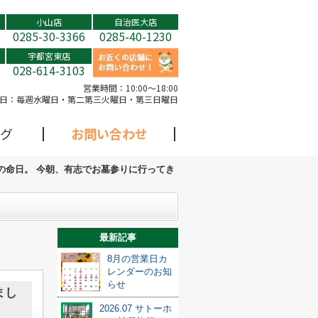
小山店
自治医大店
0285-30-3366
0285-40-1230
宇都宮東店
028-614-3103
営業時間：
10:00～18:00
日：
毎週水曜日・第二第三火曜日・第三日曜日
グ
お問い合わせ
の命日。 今朝、有志でお墓参りに行ってき
最新記事
8月の営業日カ
レンダーのお知
らせ
まし
2026.07 サトーホ