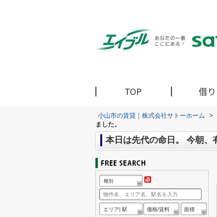
TOP
借り
小山市の賃貸｜株式会社サトーホーム
>
ました。
本日は先代の命日。 今朝、
種別
エリア| 駅
価格/賃料
面積