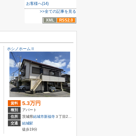
お客様へ(14)
>>全ての記事を見る
XML
RSS2.0
ホシノホームⅡ
5.3万円
賃料
種別
アパート
住所
茨城県
結城市
新福寺
３丁目23-3
交通
結城駅
徒歩19分