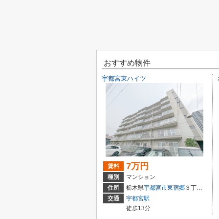
おすすめ物件
宇都宮東ハイツ
7万円
賃料
種別
マンション
住所
栃木県
宇都宮市
東宿郷
３丁目5-2
交通
宇都宮駅
徒歩13分