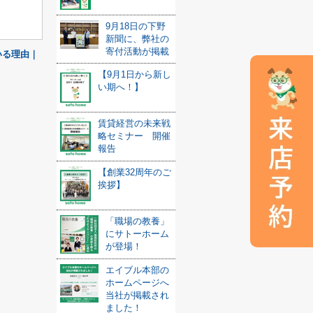
9月18日の下野
新聞に、弊社の
寄付活動が掲載
いる理由｜
【9月1日から新し
い期へ！】
賃貸経営の未来戦
略セミナー 開催
報告
【創業32周年のご
挨拶】
「職場の教養」
にサトーホーム
が登場！
エイブル本部の
ホームページへ
当社が掲載され
ました！