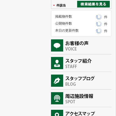
-
件該当
掲載物件数
件
公開物件数
件
本日の更新件数
件