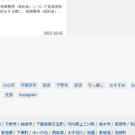
初期費用（契約金）について賃貸借契
約をする際に、初期費用（契約金）が
どれ位掛かるのかお問い合わせを多...
2022-10-02
小山市
宇都宮市
賃貸
下野市
賃貸
引っ越し
おすすめ
売買
Instagram
市
/
下野市
/
結城市
/
下都賀郡壬生町
/
河内郡上三川町
/
栃木市
/
真岡市
/
筑
東宿郷
/
下栗町
/
ゆいの杜
/
西城南
/
大字羽川
/
祇園
/
東城南
/
茂原町