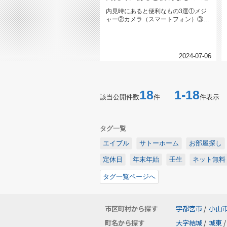
内見時にあると便利なもの3選①メジ
ャー②カメラ（スマートフォン）③チ
ェックリスト内見は新しい生活の第...
2024-07-06
18
1-18
該当公開件数
件
件表示
タグ一覧
エイブル
サトーホーム
お部屋探し
定休日
年末年始
壬生
ネット無料
タグ一覧ページへ
市区町村から探す
宇都宮市
/
小山
町名から探す
大字結城
/
城東
/