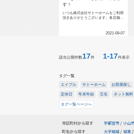
す！
いつも株式会社サトーホームをご利用
頂きありがとうございます。各店舗の
Google口コミを是非宜しくお...
2021-09-07
17
1-17
該当公開件数
件
件表示
タグ一覧
エイブル
サトーホーム
お部屋探し
定休日
年末年始
壬生
ネット無料
タグ一覧ページへ
市区町村から探す
宇都宮市
/
小山
町名から探す
大字結城
/
城東
/