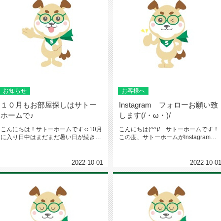
お知らせ
お客様へ
１０月もお部屋探しはサトー
Instagram フォローお願い致
ホームで♪
します(/・ω・)/
こんにちは！サトーホームです☺10月
こんにちは(^^)/ サトーホームです！
に入り日中はまだまだ暑い日が続きま
この度、サトーホームがInstagramを
すが、気持ちの良い秋晴れで過ご...
始めました！定期的...
2022-10-01
2022-10-0