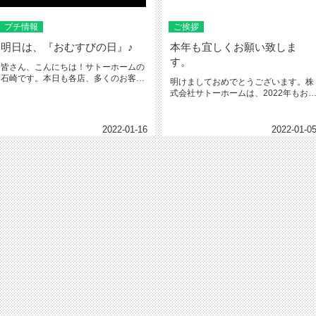
プチ情報
ご挨拶
明日は、『おむすびの日』♪
本年も宜しくお願い致しま
す。
皆さん、こんにちは！サトーホームの
石崎です。本日も各店、多くのお客様
明けましておめでとうございます。株
にご来店頂いております。数ある不...
式会社サトーホームは、2022年もお
様、家主様、地域の皆様の為に...
2022-01-16
2022-01-0