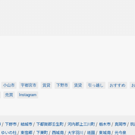
小山市
宇都宮市
賃貸
下野市
賃貸
引っ越し
おすすめ
売買
Instagram
市
/
下野市
/
結城市
/
下都賀郡壬生町
/
河内郡上三川町
/
栃木市
/
真岡市
/
筑
ゆいの杜
/
東宿郷
/
下栗町
/
西城南
/
大字羽川
/
祇園
/
東城南
/
元今泉