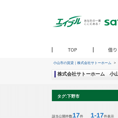
TOP
借り
小山市の賃貸｜株式会社サトーホーム
>
株式会社サトーホーム 小山
タグ:下野市
17
1-17
該当公開件数
件
件表示