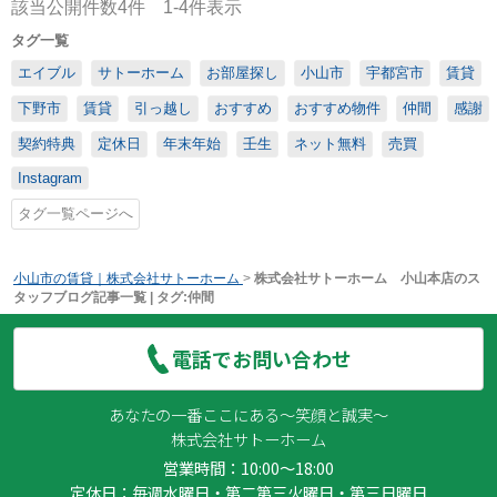
該当公開件数
4
件
1-4
件表示
タグ一覧
エイブル
サトーホーム
お部屋探し
小山市
宇都宮市
賃貸
下野市
賃貸
引っ越し
おすすめ
おすすめ物件
仲間
感謝
契約特典
定休日
年末年始
壬生
ネット無料
売買
Instagram
タグ一覧ページへ
小山市の賃貸｜株式会社サトーホーム
>
株式会社サトーホーム 小山本店のス
タッフブログ記事一覧 | タグ:仲間
電話でお問い合わせ
あなたの一番ここにある～笑顔と誠実～
株式会社サトーホーム
営業時間：10:00～18:00
定休日：毎週水曜日・第二第三火曜日・第三日曜日