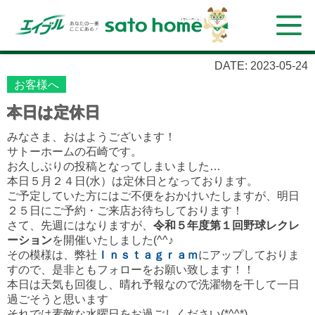
DATE: 2023-05-24
お客様へ
本日は定休日
みなさま、おはようございます！
サトーホームの石崎です。
お久しぶりの投稿となってしまいました…
本日５月２４日(水）は定休日となっております。
ご予定していた方にはご不便をおかけいたしますが、明日
２５日にご予約・ご来店お待ちしております！
さて、先週にはなりますが、
令和５年度第１回野球レクレ
ーション
を開催いたしました(^^♪
その模様は、弊社
Ｉｎｓｔａｇｒａｍ
にアップしておりま
すので、是非ともフォローをお願い致します！！
本日は天気も回復し、晴れ予報なので洗濯物を干して一日
過ごそうと思います
それでは素敵な水曜日をお過ごしください(*^^*)