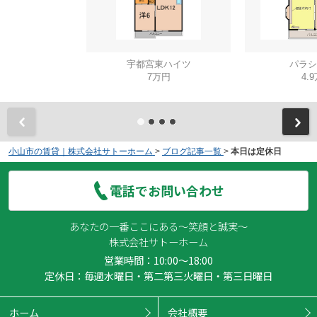
宇都宮東ハイツ
パラシ
7万円
4.
小山市の賃貸｜株式会社サトーホーム
>
ブログ記事一覧
>
本日は定休日
電話でお問い合わせ
あなたの一番ここにある～笑顔と誠実～
株式会社サトーホーム
営業時間：10:00～18:00
定休日：毎週水曜日・第二第三火曜日・第三日曜日
ホーム
会社概要