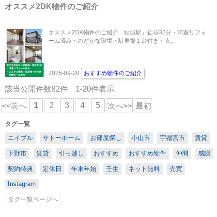
オススメ2DK物件のご紹介
オススメ2DK物件のご紹介「結城駅」徒歩32分・洋室リフォ
ーム済み・のどかな環境・駐車場１台付き・玄...
2025-09-20
おすすめ物件のご紹介
該当公開件数
82
件
1-20
件表示
1
2
3
4
5
<<前へ
次へ>>
最初
タグ一覧
エイブル
サトーホーム
お部屋探し
小山市
宇都宮市
賃貸
下野市
賃貸
引っ越し
おすすめ
おすすめ物件
仲間
感謝
契約特典
定休日
年末年始
壬生
ネット無料
売買
Instagram
タグ一覧ページへ