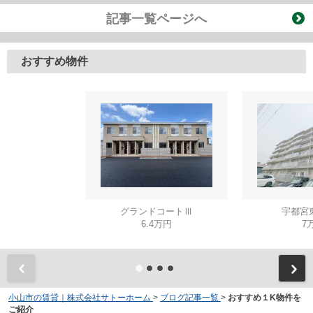
記事一覧ページへ
おすすめ物件
グランドコートⅢ
宇都宮
6.4万円
7
小山市の賃貸｜株式会社サトーホーム
>
ブログ記事一覧
>
おすすめ１K物件を
ご紹介