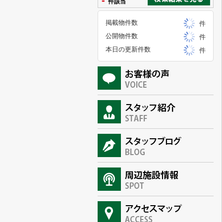
-
件該当
掲載物件数
件
公開物件数
件
本日の更新件数
件