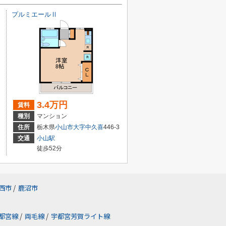
プルミエールⅡ
3.4万円
賃料
種別
マンション
住所
栃木県
小山市
大字中久喜
446-3
交通
小山駅
徒歩52分
西市
/
鹿沼市
都宮線
/
両毛線
/
宇都宮芳賀ライト線