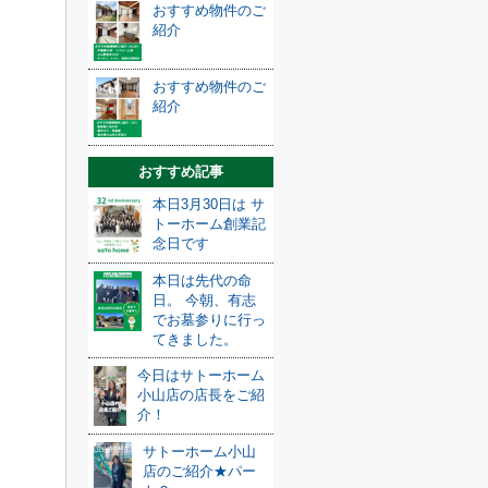
おすすめ物件のご
紹介
おすすめ物件のご
紹介
おすすめ記事
本日3月30日は サ
トーホーム創業記
念日です
本日は先代の命
日。 今朝、有志
でお墓参りに行っ
てきました。
今日はサトーホーム
小山店の店長をご紹
介！
サトーホーム小山
店のご紹介★パー