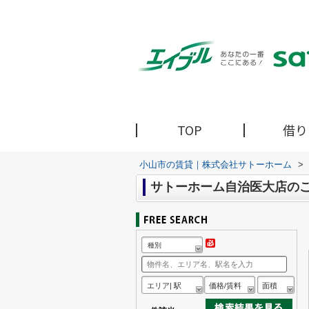
TOP
借り
小山市の賃貸｜株式会社サトーホーム
>
サトーホーム自治医大店の
種別
エリア| 駅
価格/賃料
面積