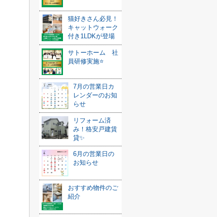
猫好きさん必見！
キャットウォーク
付き1LDKが登場
サトーホーム 社
員研修実施⭐️
7月の営業日カ
レンダーのお知
らせ
リフォーム済
み！格安戸建賃
貸✨
6月の営業日の
お知らせ
おすすめ物件のご
紹介