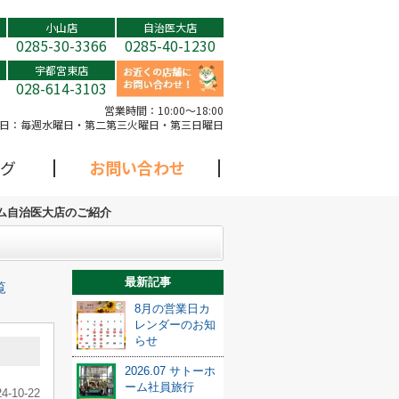
小山店
自治医大店
0285-30-3366
0285-40-1230
宇都宮東店
028-614-3103
営業時間：
10:00～18:00
日：
毎週水曜日・第二第三火曜日・第三日曜日
グ
お問い合わせ
ム自治医大店のご紹介
最新記事
覧
8月の営業日カ
レンダーのお知
らせ
2026.07 サトーホ
ーム社員旅行
24-10-22