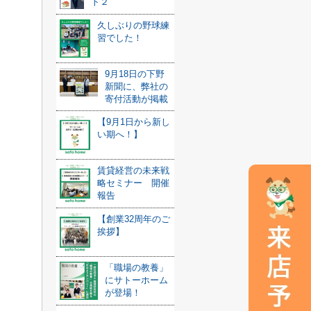
ト２
久しぶりの野球練
習でした！
9月18日の下野
新聞に、弊社の
寄付活動が掲載
【9月1日から新し
い期へ！】
賃貸経営の未来戦
略セミナー 開催
報告
【創業32周年のご
挨拶】
「職場の教養」
にサトーホーム
が登場！