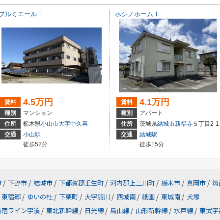
プルミエールⅠ
ホシノホームⅠ
4.5万円
4.1万円
賃料
賃料
種別
マンション
種別
アパート
住所
栃木県
小山市
大字中久喜
住所
茨城県
結城市
新福寺
５丁目2-1
交通
小山駅
交通
結城駅
徒歩52分
徒歩15分
市
/
下野市
/
結城市
/
下都賀郡壬生町
/
河内郡上三川町
/
栃木市
/
真岡市
/
筑
東宿郷
/
ゆいの杜
/
下栗町
/
大字羽川
/
西城南
/
祇園
/
東城南
/
犬塚
新宿ライン宇須
/
東北新幹線
/
日光線
/
烏山線
/
山形新幹線
/
水戸線
/
東武宇