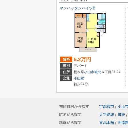
マンハッタンハイツB
5.2万円
賃料
種別
アパート
住所
栃木県
小山市
城北
６丁目37-24
交通
小山駅
徒歩24分
市区町村から探す
宇都宮市
/
小山
町名から探す
大字結城
/
城東
/
路線から探す
東北本線
/
湘南