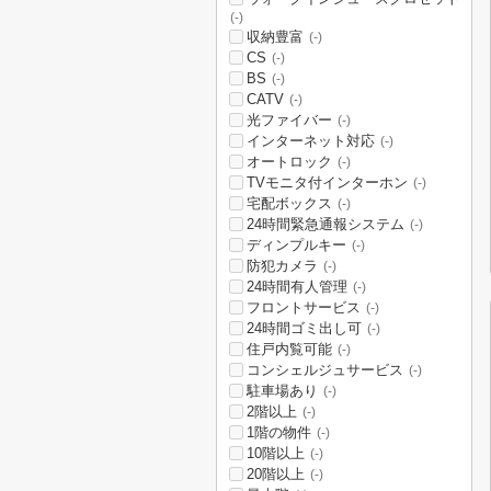
(-)
収納豊富
(-)
CS
(-)
BS
(-)
CATV
(-)
光ファイバー
(-)
インターネット対応
(-)
オートロック
(-)
TVモニタ付インターホン
(-)
宅配ボックス
(-)
24時間緊急通報システム
(-)
ディンプルキー
(-)
防犯カメラ
(-)
24時間有人管理
(-)
フロントサービス
(-)
24時間ゴミ出し可
(-)
住戸内覧可能
(-)
コンシェルジュサービス
(-)
駐車場あり
(-)
2階以上
(-)
1階の物件
(-)
10階以上
(-)
20階以上
(-)