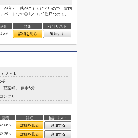
しが良く、熱がこもりにくいので、室内
アパートです◎1フロア2住戸なので、
面積
詳細
検討リスト
.65㎡
詳細を見る
追加する
５７０－１
2分
 「双葉町」 停歩8分
コンクリート
面積
詳細
検討リスト
42.06㎡
詳細を見る
追加する
42.38㎡
詳細を見る
追加する