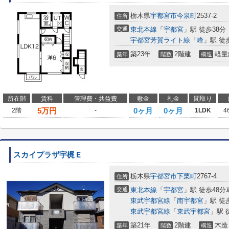
栃木県
宇都宮市
今泉町
2537-2
住所
交通
東北本線
「
宇都宮
」駅 徒歩38分
宇都宮芳賀ライト線
「
峰
」駅 徒
築23年
2階建
軽量
築年
階数
構造
所在階
賃料
管理費・共益費
敷金
礼金
間取り
5
万円
0ヶ月
0ヶ月
2階
-
1LDK
4
スカイプラザ宇梶Ｅ
栃木県
宇都宮市
下栗町
2767-4
住所
交通
東北本線
「
宇都宮
」駅 徒歩48分車
東武宇都宮線
「
南宇都宮
」駅 徒
東武宇都宮線
「
東武宇都宮
」駅 
築21年
2階建
木造
築年
階数
構造