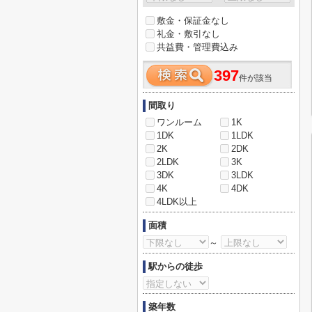
敷金・保証金なし
礼金・敷引なし
共益費・管理費込み
397
件が該当
間取り
ワンルーム
1K
1DK
1LDK
2K
2DK
2LDK
3K
3DK
3LDK
4K
4DK
4LDK以上
面積
～
駅からの徒歩
築年数