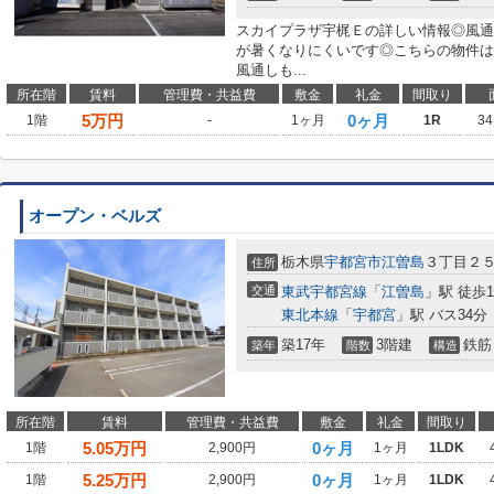
スカイプラザ宇梶Ｅの詳しい情報◎風通
が暑くなりにくいです◎こちらの物件は
風通しも...
所在階
賃料
管理費・共益費
敷金
礼金
間取り
5
万円
0ヶ月
1階
-
1ヶ月
1R
34
オープン・ベルズ
栃木県
宇都宮市
江曽島
３丁目２
住所
交通
東武宇都宮線
「
江曽島
」駅 徒歩1
東北本線
「
宇都宮
」駅 バス34分
築17年
3階建
鉄筋
築年
階数
構造
所在階
賃料
管理費・共益費
敷金
礼金
間取り
5.05
万円
0ヶ月
1階
2,900円
1ヶ月
1LDK
5.25
万円
0ヶ月
1階
2,900円
1ヶ月
1LDK