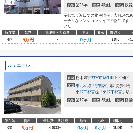
築26年
4階建
鉄骨
築年
階数
構造
宇都宮市近辺での物件情報：大好評のあ
ッチリなマンションタイプの物件です！
いた...
所在階
賃料
管理費・共益費
敷金
礼金
間取り
5
万円
0ヶ月
4階
-
2DK
45
ルミエール
栃木県
宇都宮市
駒生町
1020番2
住所
交通
東北本線
「
宇都宮
」駅 徒歩69分
東武宇都宮線
「
東武宇都宮
」駅 
築17年
3階建
軽量
築年
階数
構造
所在階
賃料
管理費・共益費
敷金
礼金
間取り
5
万円
0ヶ月
0ヶ月
3階
4,000円
1LDK
2