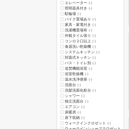
エレベーター
(-)
照明器具付き
(-)
駐輪場
(-)
バイク置場あり
(-)
家具・家電付き
(-)
洗濯機置場有
(-)
外観タイル張り
(-)
コンロ２口以上
(-)
食器洗い乾燥機
(-)
システムキッチン
(-)
対面式キッチン
(-)
バス・トイレ別
(-)
追焚機能浴室
(-)
浴室乾燥機
(-)
温水洗浄便座
(-)
洗面台
(-)
洗髪洗面化粧台
(-)
シャワー
(-)
独立洗面台
(-)
エアコン
(-)
床暖房
(-)
床下収納
(-)
ウォークインクロゼット
(-)
ウォークインシューズクロゼット