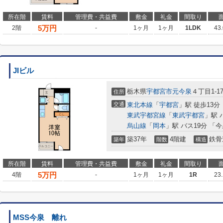
所在階
賃料
管理費・共益費
敷金
礼金
間取り
5
万円
2階
-
1ヶ月
1ヶ月
1LDK
43
JIビル
栃木県
宇都宮市
元今泉
４丁目1-1
住所
交通
東北本線
「
宇都宮
」駅 徒歩13分
東武宇都宮線
「
東武宇都宮
」駅 
烏山線
「
岡本
」駅 バス19分 「
築37年
4階建
鉄骨
築年
階数
構造
所在階
賃料
管理費・共益費
敷金
礼金
間取り
5
万円
4階
-
1ヶ月
1ヶ月
1R
23
MSS今泉 離れ