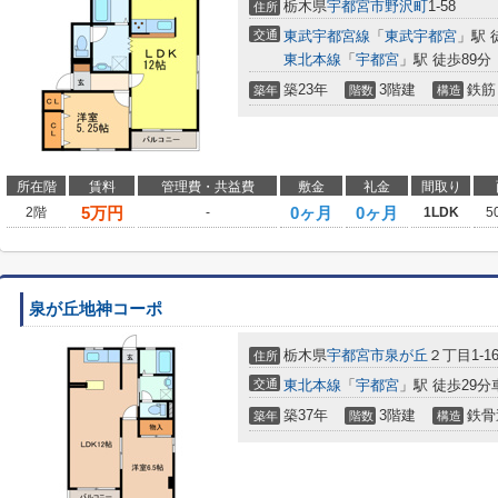
栃木県
宇都宮市
野沢町
1-58
住所
交通
東武宇都宮線
「
東武宇都宮
」駅 徒
東北本線
「
宇都宮
」駅 徒歩89分
築23年
3階建
鉄筋
築年
階数
構造
所在階
賃料
管理費・共益費
敷金
礼金
間取り
5
万円
0ヶ月
0ヶ月
2階
-
1LDK
5
泉が丘地神コーポ
栃木県
宇都宮市
泉が丘
２丁目1-1
住所
交通
東北本線
「
宇都宮
」駅 徒歩29分車
築37年
3階建
鉄骨
築年
階数
構造