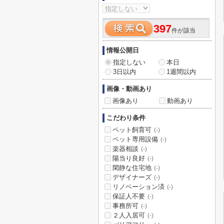
397
件が該当
情報公開日
指定しない
本日
3日以内
1週間以内
画像・動画あり
画像あり
動画あり
こだわり条件
ペット飼育可
(-)
ペット専用設備
(-)
楽器相談
(-)
陽当り良好
(-)
閑静な住宅地
(-)
デザイナーズ
(-)
リノベーション済
(-)
保証人不要
(-)
事務所可
(-)
２人入居可
(-)