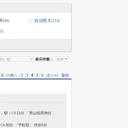
井
自治医大
(94)
(114)
(2)
表示件数：
表示
<<前へ
2
3
4
5
6
次へ>>
最初
前
」駅 バス11分 「男山稲荷神社
バス30分 「平松宿」 停歩5分