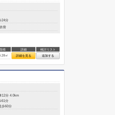
歩24分
鉄骨
面積
詳細
検討リスト
6.28㎡
詳細を見る
追加する
12分 4.0km
歩61分
徒歩60分