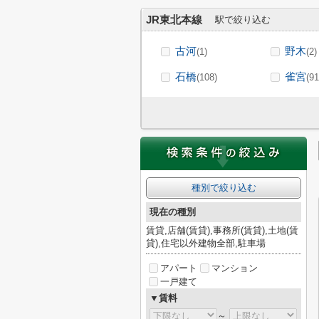
JR東北本線
駅で絞り込む
古河
野木
(1)
(2)
石橋
雀宮
(108)
(91
種別で絞り込む
現在の種別
賃貸,店舗(賃貸),事務所(賃貸),土地(賃
貸),住宅以外建物全部,駐車場
アパート
マンション
一戸建て
▼賃料
～