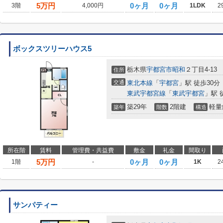
5
万円
0ヶ月
0ヶ月
3階
4,000円
1LDK
2
ボックスツリーハウス5
栃木県
宇都宮市
昭和
２丁目4-13
住所
交通
東北本線
「
宇都宮
」駅 徒歩30分
東武宇都宮線
「
東武宇都宮
」駅 
築29年
2階建
軽量
築年
階数
構造
所在階
賃料
管理費・共益費
敷金
礼金
間取り
5
万円
0ヶ月
0ヶ月
1階
-
1K
2
サンパティー