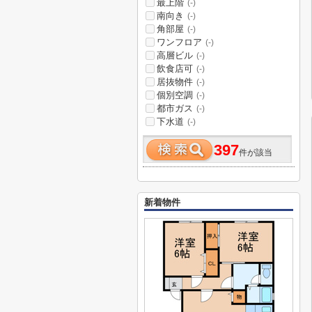
最上階
(-)
南向き
(-)
角部屋
(-)
ワンフロア
(-)
高層ビル
(-)
飲食店可
(-)
居抜物件
(-)
個別空調
(-)
都市ガス
(-)
下水道
(-)
397
件が該当
新着物件