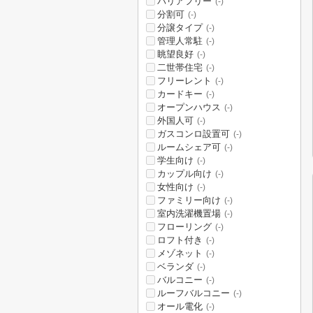
バリアフリー
(-)
分割可
(-)
分譲タイプ
(-)
管理人常駐
(-)
眺望良好
(-)
二世帯住宅
(-)
フリーレント
(-)
カードキー
(-)
オープンハウス
(-)
外国人可
(-)
ガスコンロ設置可
(-)
ルームシェア可
(-)
学生向け
(-)
カップル向け
(-)
女性向け
(-)
ファミリー向け
(-)
室内洗濯機置場
(-)
フローリング
(-)
ロフト付き
(-)
メゾネット
(-)
ベランダ
(-)
バルコニー
(-)
ルーフバルコニー
(-)
オール電化
(-)