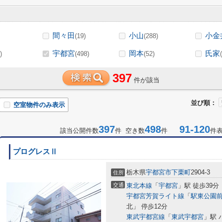
間々田
小山
小金
(19)
(288)
宇都宮
岡本
氏家
)
(498)
(52)
397
件が該当
並び順：
空室物件のみ表示
397
498
91-120
該当公開件数
件 空き数
件
件
プログレスⅡ
栃木県
宇都宮市
下栗町
2904-3
住所
交通
東北本線
「
宇都宮
」駅 徒歩39分
宇都宮芳賀ライト線
「
駅東公園
北」 停歩12分
東武宇都宮線
「
東武宇都宮
」駅 