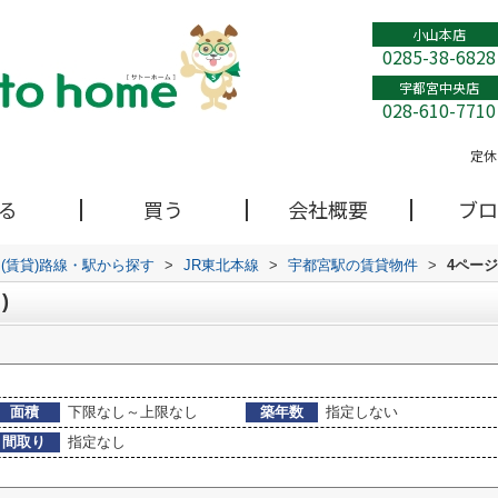
小山本店
0285-38-6828
宇都宮中央店
028-610-7710
定休
る
買う
会社概要
ブロ
(賃貸)路線・駅から探す
>
JR東北本線
>
宇都宮駅の賃貸物件
>
4ペー
)
面積
下限なし～上限なし
築年数
指定しない
間取り
指定なし