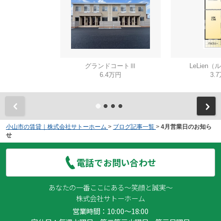
グランドコートⅢ
LeLien
6.4万円
3.
小山市の賃貸｜株式会社サトーホーム
>
ブログ記事一覧
>
4月営業日のお知ら
せ
電話でお問い合わせ
あなたの一番ここにある～笑顔と誠実～
株式会社サトーホーム
営業時間：10:00～18:00