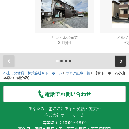
サンヒルズ光英
メルヴ
3.1万円
6
小山市の賃貸｜株式会社サトーホーム
>
ブログ記事一覧
>
【サトーホーム小山
本店のご紹介②】
電話でお問い合わせ
あなたの一番ここにある～笑顔と誠実～
株式会社サトーホーム
営業時間：10:00～18:00
定休日：毎週水曜日・第二第三火曜日・第三日曜日