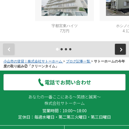
宇都宮東ハイツ
ホシノ
7万円
4.
小山市の賃貸｜株式会社サトーホーム
>
ブログ記事一覧
>
サトーホームの今年
度の取り組み②「クリーンタイム」
電話でお問い合わせ
あなたの一番ここにある～笑顔と誠実～
株式会社サトーホーム
営業時間：10:00～18:00
定休日：毎週水曜日・第二第三火曜日・第三日曜日