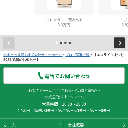
フレグランス西友A棟
メゾン
3.3万円
2.
小山市の賃貸｜株式会社サトーホーム
>
ブログ記事一覧
>
【エコライフまつり
2025 協賛のお知らせ】
電話でお問い合わせ
あなたの一番ここにある～笑顔と誠実～
株式会社サトーホーム
営業時間：10:00～18:00
定休日：毎週水曜日・第二第三火曜日・第三日曜日
ホーム
会社概要