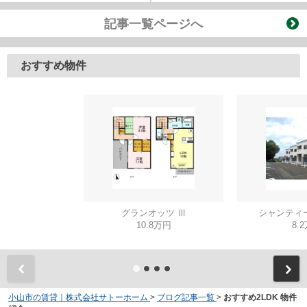
記事一覧ページへ
おすすめ物件
グランオッツ Ⅲ
シャンティ
10.8万円
8.
小山市の賃貸｜株式会社サトーホーム
>
ブログ記事一覧
>
おすすめ2LDK 物件