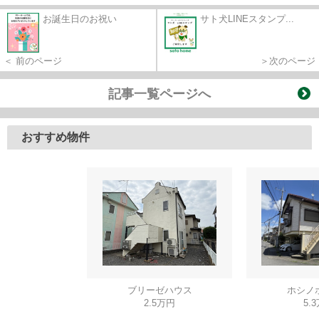
お誕生日のお祝い
サト犬LINEスタンプ...
＜ 前のページ
＞次のページ
記事一覧ページへ
おすすめ物件
ブリーゼハウス
ホシノ
2.5万円
5.