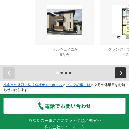
メルヴェイユA
グランデ・フ
6万円
4.
小山市の賃貸｜株式会社サトーホーム
>
ブログ記事一覧
>
２月の休業日をお知
らせいたします
電話でお問い合わせ
あなたの一番ここにある～笑顔と誠実～
株式会社サトーホーム