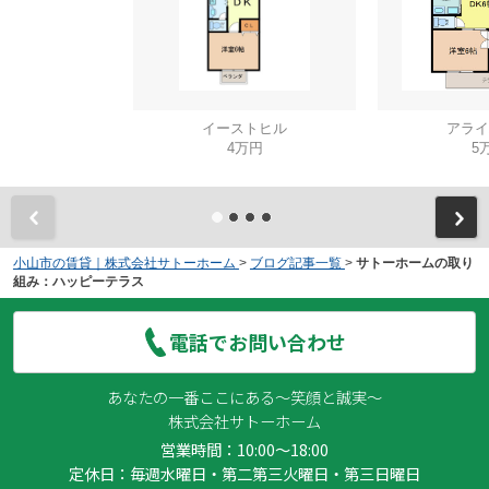
イーストヒル
アライ
4万円
5
小山市の賃貸｜株式会社サトーホーム
>
ブログ記事一覧
>
サトーホームの取り
組み：ハッピーテラス
電話でお問い合わせ
あなたの一番ここにある～笑顔と誠実～
株式会社サトーホーム
営業時間：10:00～18:00
定休日：毎週水曜日・第二第三火曜日・第三日曜日