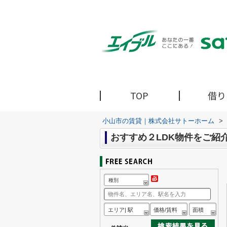
TOP
借り
小山市の賃貸｜株式会社サトーホーム
>
おすすめ２LDK物件をご紹
種別
エリア| 駅
価格/賃料
面積