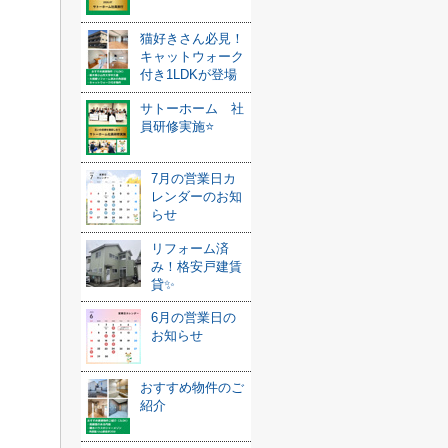
猫好きさん必見！
キャットウォーク
付き1LDKが登場
サトーホーム 社
員研修実施⭐️
7月の営業日カ
レンダーのお知
らせ
リフォーム済
み！格安戸建賃
貸✨
6月の営業日の
お知らせ
おすすめ物件のご
紹介