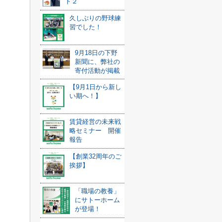
ト２
久しぶりの野球練
習でした！
9月18日の下野
新聞に、弊社の
寄付活動が掲載
【9月1日から新し
い期へ！】
賃貸経営の未来戦
略セミナー 開催
報告
【創業32周年のご
挨拶】
「職場の教養」
にサトーホーム
が登場！