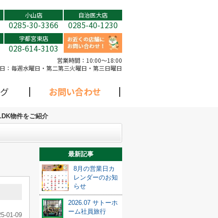
小山店
自治医大店
0285-30-3366
0285-40-1230
宇都宮東店
028-614-3103
営業時間：
10:00～18:00
日：
毎週水曜日・第二第三火曜日・第三日曜日
グ
お問い合わせ
LDK物件をご紹介
最新記事
8月の営業日カ
レンダーのお知
らせ
2026.07 サトーホ
ーム社員旅行
25-01-09