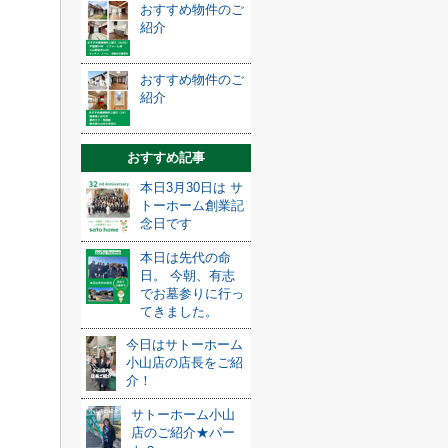
おすすめ物件のご
紹介
おすすめ物件のご
紹介
おすすめ記事
本日3月30日は サ
トーホーム創業記
念日です
本日は先代の命
日。 今朝、有志
でお墓参りに行っ
てきました。
今日はサトーホーム
小山店の店長をご紹
介！
サトーホーム小山
店のご紹介★パー