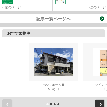
＜ 前のページ
＞次のページ
記事一覧ページへ
おすすめ物件
ホシノホームⅡ
ツインビ
5.3万円
5.