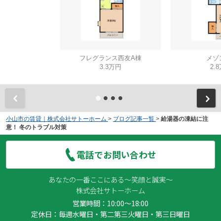
フレグランス西友A棟
メゾン
3.3万円
2.
小山市の賃貸｜株式会社サトーホーム
>
ブログ記事一覧
>
給湯器の凍結に注
意！ 冬のトラブル対策
電話でお問い合わせ
あなたの一番ここにある～笑顔と誠実～
株式会社サトーホーム
営業時間：10:00～18:00
定休日：毎週水曜日・第二第三火曜日・第三日曜日