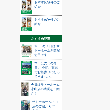
おすすめ物件のご
紹介
おすすめ物件のご
紹介
おすすめ記事
本日3月30日は サ
トーホーム創業記
念日です
本日は先代の命
日。 今朝、有志
でお墓参りに行っ
てきました。
今日はサトーホーム
小山店の店長をご紹
介！
サトーホーム小山
店のご紹介★パー