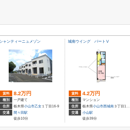
シャンティーニュメゾン
城南ウイング パートⅤ
8.2万円
4.2万円
賃料
賃料
種別
一戸建て
種別
マンション
住所
栃木県
小山市
乙女
１丁目16-9
住所
栃木県
小山市
西城南
３丁目17-11
交通
間々田駅
交通
小山駅
徒歩10分
徒歩39分