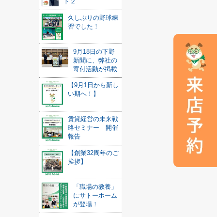
ト２
久しぶりの野球練
習でした！
9月18日の下野
新聞に、弊社の
寄付活動が掲載
【9月1日から新し
い期へ！】
賃貸経営の未来戦
略セミナー 開催
報告
【創業32周年のご
挨拶】
「職場の教養」
にサトーホーム
が登場！