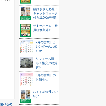
猫好きさん必見！
キャットウォーク
付き1LDKが登場
サトーホーム 社
員研修実施⭐️
7月の営業日カ
レンダーのお知
らせ
リフォーム済
み！格安戸建賃
貸✨
6月の営業日の
お知らせ
おすすめ物件のご
紹介
選べるの