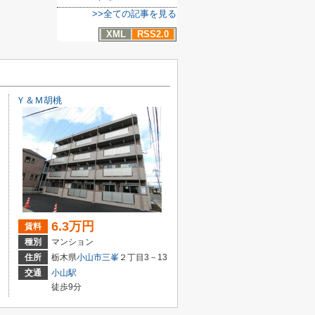
>>全ての記事を見る
XML
RSS2.0
Ｙ＆Ｍ胡桃
6.3万円
賃料
種別
マンション
住所
栃木県
小山市
三峯
２丁目3－13
交通
小山駅
徒歩9分