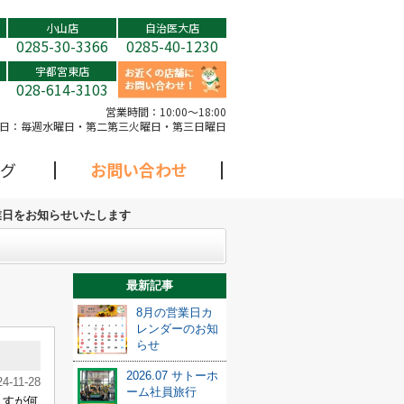
小山店
自治医大店
0285-30-3366
0285-40-1230
宇都宮東店
028-614-3103
営業時間：
10:00～18:00
日：
毎週水曜日・第二第三火曜日・第三日曜日
グ
お問い合わせ
業日をお知らせいたします
最新記事
8月の営業日カ
レンダーのお知
らせ
2026.07 サトーホ
24-11-28
ーム社員旅行
ますが何