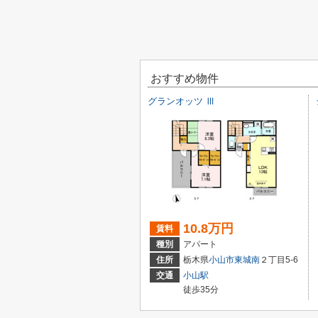
おすすめ物件
グランオッツ Ⅲ
10.8万円
賃料
種別
アパート
住所
栃木県
小山市
東城南
２丁目5-6
交通
小山駅
徒歩35分