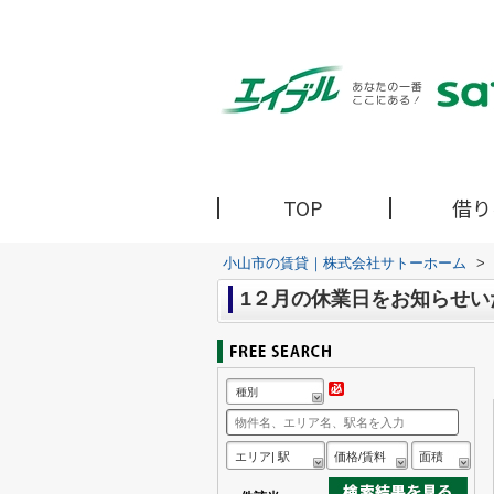
TOP
借り
小山市の賃貸｜株式会社サトーホーム
>
1２月の休業日をお知らせい
種別
エリア| 駅
価格/賃料
面積