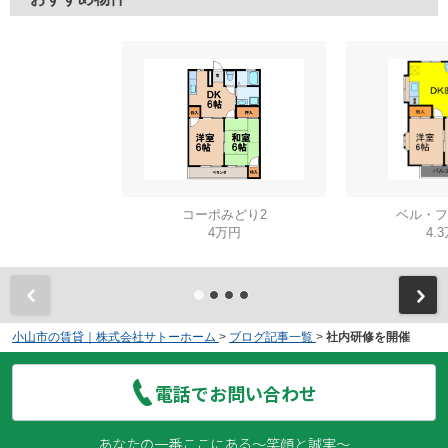
コーポみどり2
ベル・フ
4万円
4.
小山市の賃貸｜株式会社サトーホーム
>
ブログ記事一覧
>
社内研修を開催
電話でお問い合わせ
あなたの一番ここにある～笑顔と誠実～