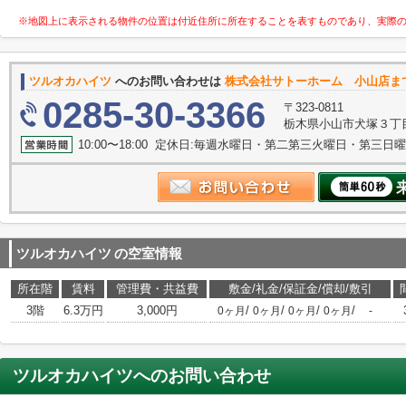
※地図上に表示される物件の位置は付近住所に所在することを表すものであり、実際
ツルオカハイツ
へのお問い合わせは
株式会社サトーホーム 小山店ま
0285-30-3366
〒323-0811
栃木県小山市犬塚３丁目
10:00〜18:00 定休日:毎週水曜日・第二第三火曜日・第三日
ツルオカハイツ
の空室情報
所在階
賃料
管理費・共益費
敷金/礼金/保証金/償却/敷引
3階
6.3万円
3,000円
/
/
/
/
0ヶ月
0ヶ月
0ヶ月
0ヶ月
-
ツルオカハイツ
へのお問い合わせ