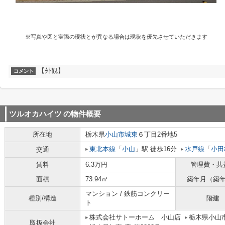
※写真や図と実際の現状とが異なる場合は現状を優先させていただきます
【外観】
コメント
ツルオカハイツ
の物件概要
所在地
栃木県
小山市
城東
６丁目2番地5
東北本線
「
小山
」駅 徒歩16分
水戸線
「
小田
交通
賃料
6.3万円
管理費・共
面積
73.94㎡
築年月（築
マンション / 鉄筋コンクリー
種別/構造
階建
ト
株式会社サトーホーム 小山店
栃木県小山市
取扱会社