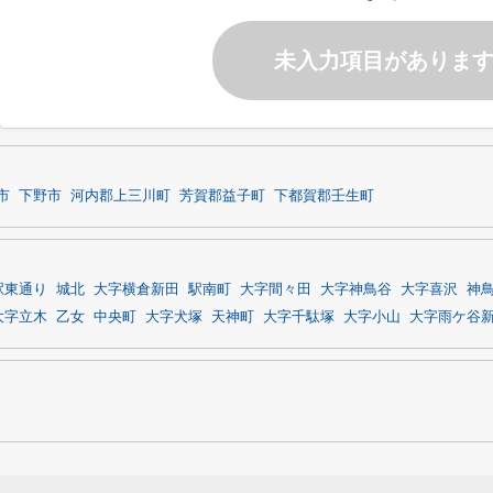
未入力項目がありま
市
下野市
河内郡上三川町
芳賀郡益子町
下都賀郡壬生町
駅東通り
城北
大字横倉新田
駅南町
大字間々田
大字神鳥谷
大字喜沢
神
大字立木
乙女
中央町
大字犬塚
天神町
大字千駄塚
大字小山
大字雨ケ谷