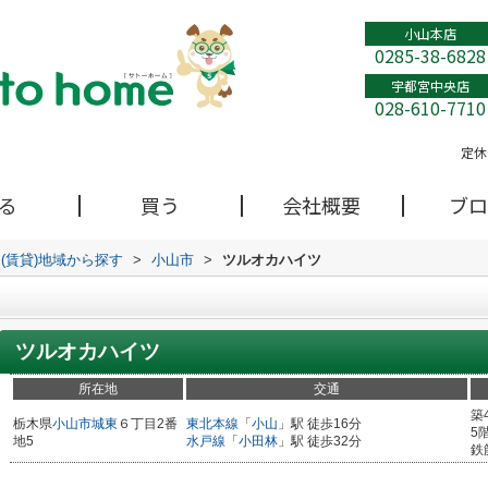
小山本店
0285-38-6828
宇都宮中央店
028-610-7710
定休
る
買う
会社概要
ブロ
(賃貸)地域から探す
>
小山市
>
ツルオカハイツ
ツルオカハイツ
所在地
交通
築
栃木県
小山市
城東
６丁目2番
東北本線
「
小山
」駅 徒歩16分
5
地5
水戸線
「
小田林
」駅 徒歩32分
鉄