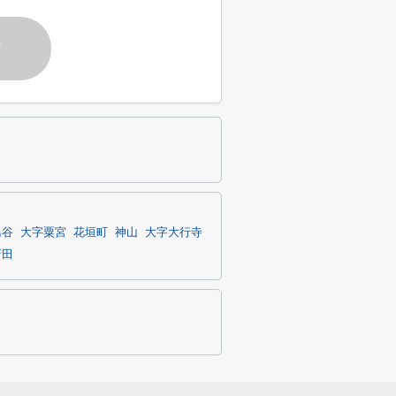
す
鳥谷
大字粟宮
花垣町
神山
大字大行寺
新田