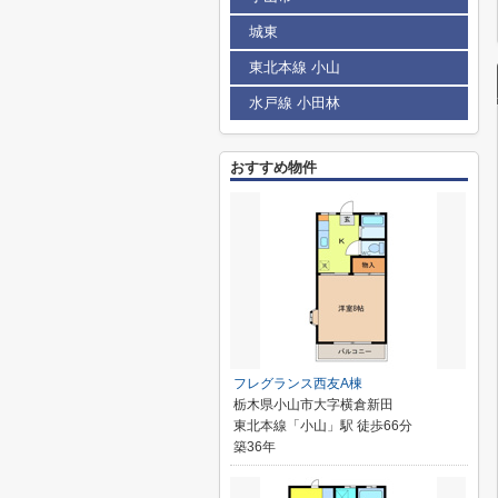
城東
東北本線 小山
水戸線 小田林
おすすめ物件
フレグランス西友A棟
栃木県小山市大字横倉新田
東北本線「小山」駅 徒歩66分
築36年