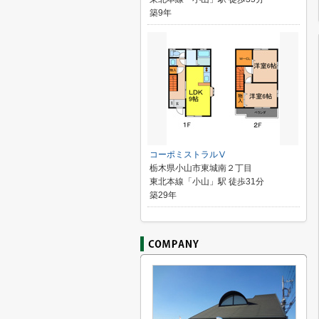
築9年
コーポミストラルⅤ
栃木県小山市東城南２丁目
東北本線「小山」駅 徒歩31分
築29年