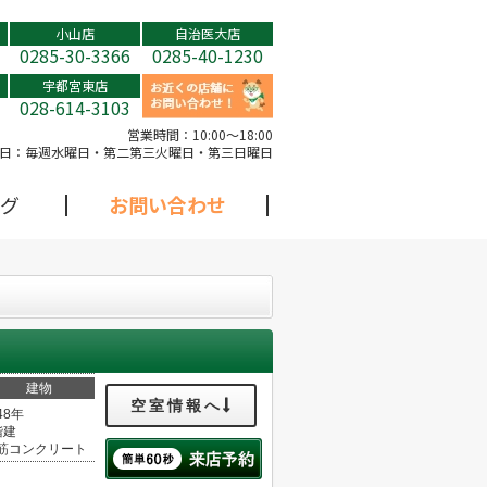
小山店
自治医大店
0285-30-3366
0285-40-1230
宇都宮東店
028-614-3103
営業時間：
10:00～18:00
日：
毎週水曜日・第二第三火曜日・第三日曜日
グ
お問い合わせ
建物
空室情報へ
48年
階建
筋コンクリート