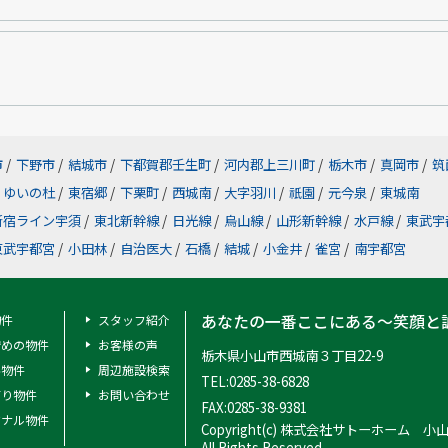
市
/
下野市
/
結城市
/
下都賀郡壬生町
/
河内郡上三川町
/
栃木市
/
真岡市
/
筑
ゆいの杜
/
東宿郷
/
下栗町
/
西城南
/
大字羽川
/
祇園
/
元今泉
/
東城南
新宿ライン宇須
/
東北新幹線
/
日光線
/
烏山線
/
山形新幹線
/
水戸線
/
東武宇
東武宇都宮
/
小田林
/
自治医大
/
石橋
/
結城
/
小金井
/
雀宮
/
南宇都宮
あなたの一番ここにある～笑顔と
物件
スタッフ紹介
安めの物件
お客様の声
栃木県小山市西城南３丁目22-9
料物件
周辺施設検索
TEL:0285-38-6828
有り物件
お問い合わせ
FAX:0285-38-9381
ジナル物件
Copyright(c) 株式会社サトーホーム 小
All Rights Reserved.