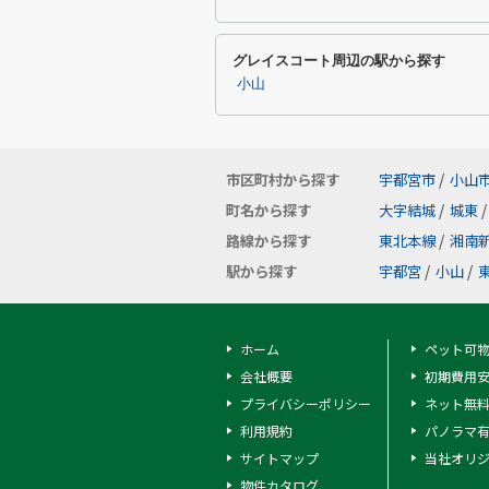
グレイスコート周辺の駅から探す
小山
市区町村から探す
宇都宮市
/
小山
町名から探す
大字結城
/
城東
/
路線から探す
東北本線
/
湘南
駅から探す
宇都宮
/
小山
/
ホーム
ペット可
会社概要
初期費用
プライバシーポリシー
ネット無
利用規約
パノラマ
サイトマップ
当社オリ
物件カタログ