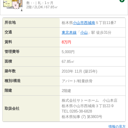
敷：-｜礼：1ヶ月
2階 / 2LDK / 67.85㎡
所在地
栃木県
小山市
西城南
５丁目11番7
交通
東北本線
「
小山
」駅 徒歩31分
賃料
8万円
管理費等
5,000円
面積
67.85㎡
築年数
2010年 11月 (築15年)
種別/構造
アパート/軽量鉄骨
階建
2階建
株式会社サトーホーム 小山本店
栃木県小山市西城南３丁目22-9
取扱会社
TEL:0285-38-6828
栃木県知事 (7) 第3803号
情報の見方