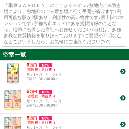
「陽東ＧＡＲＤＥＮ」のここがイチオシ♪敷地内ごみ置き
場により、敷地外のごみ置き場に行く手間が省けます♪利
用可能な駅が2駅あり、利便性の高い物件です♪最上階のマ
ンションです♪宇都宮市エリアにある賃貸情報のことな
ら、地域に密着した当社へお任せください♪当社は、多種
多様な賃貸情報を取り扱っております♪ご要望や不明な点
などございましたら、お気軽にご連絡ください(^o^)
空室一覧
6
万
円
NEW
(管理費・共益費 -)
敷：1ヶ月｜礼：0ヶ月
2階 / 2LDK / 46.00㎡
6
万
円
NEW
(管理費・共益費 -)
敷：1ヶ月｜礼：0ヶ月
2階 / 2LDK / 46.00㎡
6
万
円
NEW
(管理費・共益費 -)
敷：1ヶ月｜礼：0ヶ月