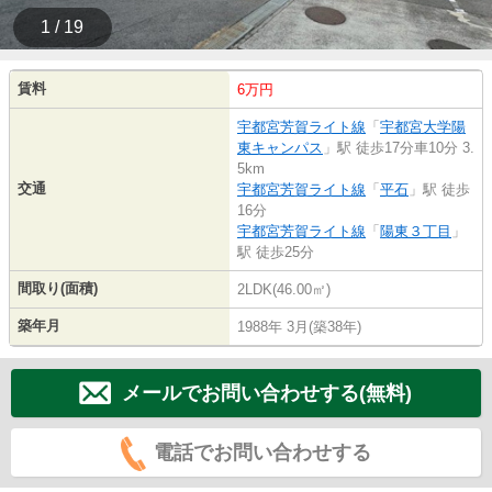
1 / 19
賃料
6万円
宇都宮芳賀ライト線
「
宇都宮大学陽
東キャンパス
」駅 徒歩17分車10分 3.
5km
交通
宇都宮芳賀ライト線
「
平石
」駅 徒歩
16分
宇都宮芳賀ライト線
「
陽東３丁目
」
駅 徒歩25分
間取り(面積)
2LDK(46.00㎡)
築年月
1988年 3月(築38年)
メールでお問い合わせする(無料)
電話でお問い合わせする