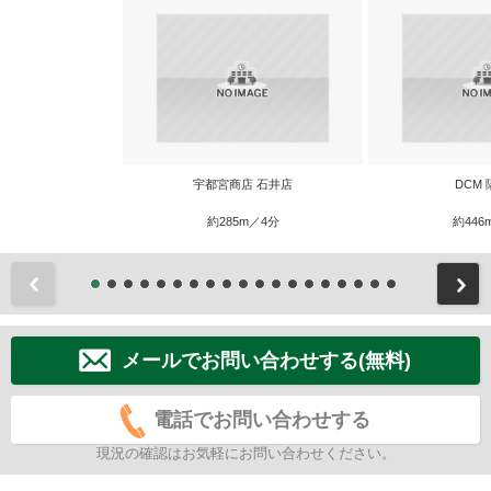
宇都宮商店 石井店
DCM
約285m／4分
約446
前
メールでお問い合わせする(無料)
電話でお問い合わせする
現況の確認はお気軽にお問い合わせください。