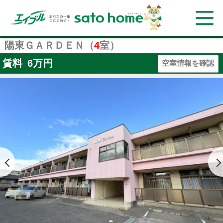
陽東ＧＡＲＤＥＮ（
4
室）
賃料
6
万円
空室情報を確認