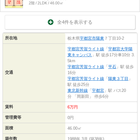
2階 / 2LDK / 46.00㎡
全4件を表示する
所在地
栃木県
宇都宮市
陽東
７丁目10-2
宇都宮芳賀ライト線
「
宇都宮大学陽
東キャンパス
」駅 徒歩17分車10分 3.
5km
宇都宮芳賀ライト線
「
平石
」駅 徒歩
交通
16分
宇都宮芳賀ライト線
「
陽東３丁目
」
駅 徒歩25分
東北新幹線
「
宇都宮
」駅 バス20
分 「岡新田」 停歩6分
賃料
6万円
管理費等
0円
面積
46.00㎡
築年数
1988年 3月 (築38年)