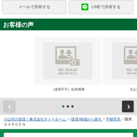
メールで共有する
LINEで共有する
お客様の声
（使用不可）柗本萌香
大山
前
小山市の賃貸｜株式会社サトーホーム
>
(賃貸)地域から探す
>
宇都宮市
>
陽東
ＧＡＲＤＥＮ